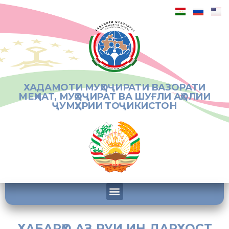
ХАДАМОТИ МУҲОҶИРАТИ ВАЗОРАТИ
МЕҲНАТ, МУҲОҶИРАТ ВА ШУҒЛИ АҲОЛИИ
ҶУМҲУРИИ ТОҶИКИСТОН
ХАБАРҲО АЗ РУИ ИН ДАРХОСТ