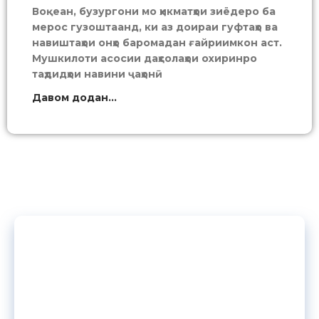
Воқеан, бузургони мо ҳикматҳои зиёдеро ба
мерос гузоштаанд, ки аз доираи гуфтаҳо ва
навиштаҳои онҳо баромадан ғайриимкон аст.
Мушкилоти асосии даҳсолаҳои охиринро
таҳдидҳои навини ҷаҳонӣ
Давом додан...