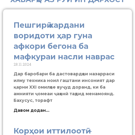
Пешгирӣ кардани
воридоти ҳар гуна
афкори бегона ба
мафкураи насли наврас
28.11.2024
Дар баробари ба дастовардҳои назарраси
илму техника ноил гаштани инсоният дар
қарни ХХI омилҳое вуҷуд доранд, ки ба
амнияти ҷомеаи ҷаҳонӣ таҳдид менамоянд.
Бахусус, торафт
Давом додан...
Корҳои иттилоотӣ –