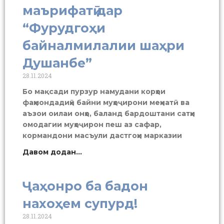
маърифатӣ дар
“Фурудгоҳи
байналмилалии шаҳри
Душанбе”
28.11.2024
Бо мақсади пурзур намудани корҳои
фаҳмондадиҳӣ байни муҳоҷирони меҳнатӣ ва
аъзои оилаи онҳо, баланд бардоштани сатҳи
омодагии муҳоҷирон пеш аз сафар,
кормандони масъули дастгоҳи марказии
Давом додан...
Ҷаҳонро ба бадон
нахоҳем супурд!
28.11.2024