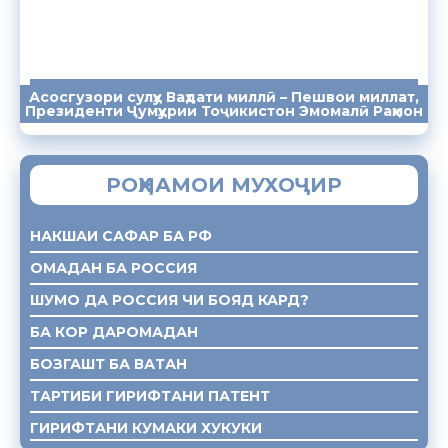
Асосгузори сулҳу Ваҳдати миллӣ – Пешвои миллат,
ПАЁМҲО
СУХАНРОНИҲО
СОМОНА
Президенти Ҷумҳурии Тоҷикистон Эмомалӣ Раҳмон
РОҲНАМОИ МУХОҶИР
НАКШАИ САФАР БА РФ
ОМАДАН БА РОССИЯ
ШУМО ДА РОССИЯ ЧИ БОЯД КАРД?
БА КОР ДАРОМАДАН
БОЗГАШТ БА ВАТАН
ТАРТИБИ ГИРИФТАНИ ПАТЕНТ
ГИРИФТАНИ КУМАКИ ХУКУКИ