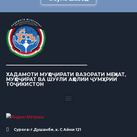
ХАДАМОТИ МУҲОҶИРАТИ ВАЗОРАТИ МЕҲНАТ,
МУҲОҶИРАТ ВА ШУҒЛИ АҲОЛИИ ҶУМҲУРИИ
ТОҶИКИСТОН
Суроға: г.Душанбе, к. С Айни 121