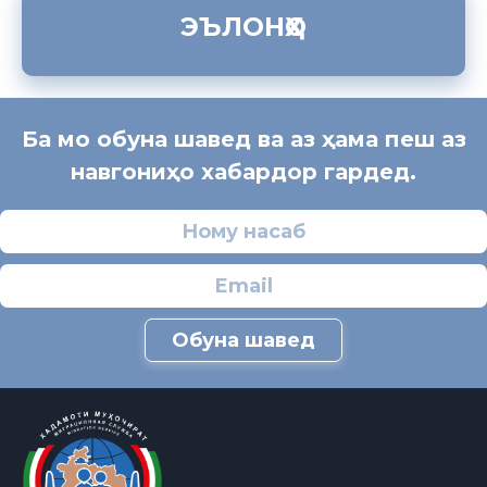
ЭЪЛОНҲО
Ба мо обуна шавед ва аз ҳама пеш аз
навгониҳо хабардор гардед.
Обуна шавед