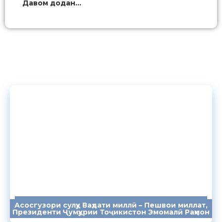
Давом додан...
Асосгузори сулҳу Ваҳдати миллӣ – Пешвои миллат,
ПАЁМҲО
СУХАНРОНИҲО
СОМОНА
Президенти Ҷумҳурии Тоҷикистон Эмомалӣ Раҳмон