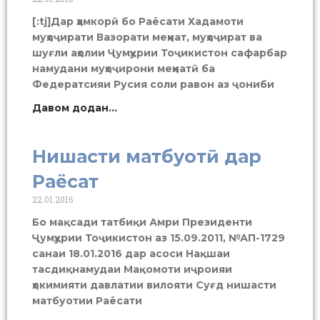
[:tj]Дар ҳамкорӣ бо Раёсати Хадамоти
муҳоҷирати Вазорати меҳнат, муҳоҷират ва
шуғли аҳолии Ҷумҳурии Тоҷикистон сафарбар
намудани муҳоҷирони меҳнатӣ ба
Федератсияи Русия соли равон аз ҷониби
Давом додан...
Нишасти матбуотӣ дар
Раёсат
22.01.2016
Бо мақсади татбиқи Амри Президенти
Ҷумҳурии Тоҷикистон аз 15.09.2011, №АП-1729
санаи 18.01.2016 дар асоси Нақшаи
тасдиқнамудаи Мақомоти иҷроияи
ҳокимияти давлатии вилояти Суғд нишасти
матбуотии Раёсати