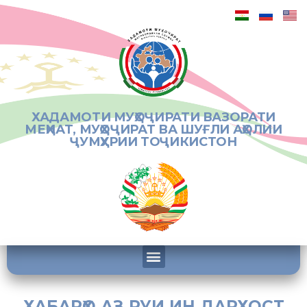
ХАДАМОТИ МУҲОҶИРАТИ ВАЗОРАТИ
МЕҲНАТ, МУҲОҶИРАТ ВА ШУҒЛИ АҲОЛИИ
ҶУМҲУРИИ ТОҶИКИСТОН
ХАБАРҲО АЗ РУИ ИН ДАРХОСТ