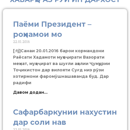
Паёми Президент –
роҳнамои мо
22.01.2016
[:tj]Санаи 20.01.2016 барои кормандони
Раёсати Хадамоти муҳоҷирати Вазорати
меҳнат, муҳоҷират ва шуғли аҳолии Ҷумҳурии
Тоҷикистон дар вилояти Суғд низ рӯзи
хотирмони фаромӯшнашаванда буд. Дар
радифи
Давом додан...
Сафарбаркунии нахустин
дар соли нав
22.01.2016