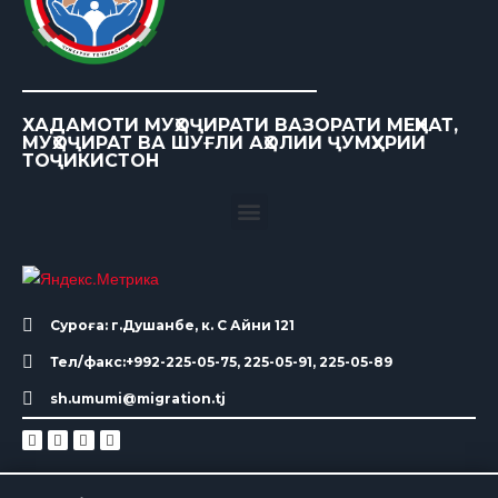
ХАДАМОТИ МУҲОҶИРАТИ ВАЗОРАТИ МЕҲНАТ,
МУҲОҶИРАТ ВА ШУҒЛИ АҲОЛИИ ҶУМҲУРИИ
ТОҶИКИСТОН
Суроға: г.Душанбе, к. С Айни 121
Тел/факс:+992-225-05-75, 225-05-91, 225-05-89
sh.umumi@migration.tj