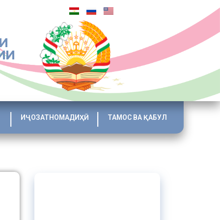
И
ИИ
ИҶОЗАТНОМАДИҲӢ
ТАМОС ВА ҚАБУЛ