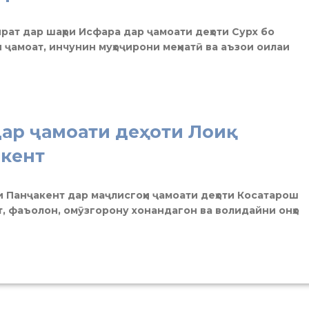
рат дар шаҳри Исфара дар ҷамоати деҳоти Сурх бо
и ҷамоат, инчунин муҳоҷирони меҳнатӣ ва аъзои оилаи
ар ҷамоати деҳоти Лоиқ
кент
и Панҷакент дар маҷлисгоҳи ҷамоати деҳоти Косатарош
, фаъолон, омӯзгорону хонандагон ва волидайни онҳо