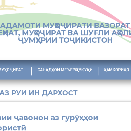
ХАДАМОТИ МУҲОҶИРАТИ ВАЗОРАТ
ЕҲНАТ, МУҲОҶИРАТ ВА ШУҒЛИ АҲОЛ
ҶУМҲУРИИ ТОҶИКИСТОН
МУҲОҶИРАТ
САНАДҲОИ МЕЪЁРӢ ҲУҚУҚӢ
ҲАМКОРИҲО
 АЗ РУИ ИН ДАРХОСТ
и ҷавонон аз гурӯҳҳои
ористӣ