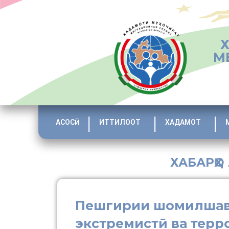
М
АСОСӢ
ИТТИЛООТ
ХАДАМОТ
ХАБАРҲО
Пешгирии шомилшави
экстремистӣ ва терр