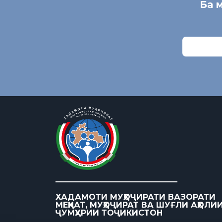
Ба 
ХАДАМОТИ МУҲОҶИРАТИ ВАЗОРАТИ
МЕҲНАТ, МУҲОҶИРАТ ВА ШУҒЛИ АҲОЛИ
ҶУМҲУРИИ ТОҶИКИСТОН