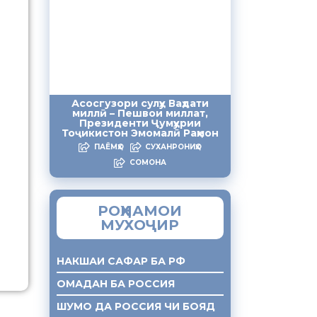
Асосгузори сулҳу Ваҳдати
миллӣ – Пешвои миллат,
Президенти Ҷумҳурии
Тоҷикистон Эмомалӣ Раҳмон
ПАЁМҲО
СУХАНРОНИҲО
СОМОНА
РОҲНАМОИ
МУХОҶИР
НАКШАИ САФАР БА РФ
ОМАДАН БА РОССИЯ
ШУМО ДА РОССИЯ ЧИ БОЯД