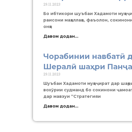
29.11.2023
Бо ибтикори шуъбаи Хадамоти муҳоҷи
раисони маҳаллаҳо, фаъолон, сокинон
онҳо
Давом додан...
Чорабинии навбатӣ д
Шералӣ шаҳри Панҷа
29.11.2023
Шуъбаи Хадамоти муҳоҷират дар шаҳр
вохӯрии судманд бо сокинони ҷамоат
дар мавзуи “Стратегияи
Давом додан...