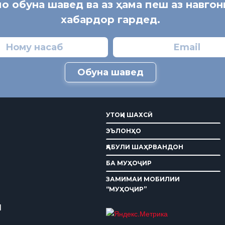
мо обуна шавед ва аз ҳама пеш аз навго
хабардор гардед.
Обуна шавед
УТОҚИ ШАХСӢ
ЭЪЛОНҲО
ҚАБУЛИ ШАҲРВАНДОН
БА МУҲОҶИР
ЗАМИМАИ МОБИЛИИ
“МУҲОҶИР”
И