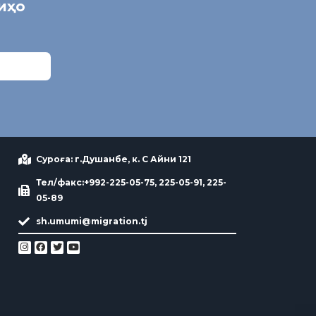
ниҳо
Суроға: г.Душанбе, к. С Айни 121
Тел/факс:+992-225-05-75, 225-05-91, 225-
05-89
sh.umumi@migration.tj