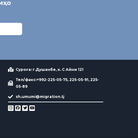
ниҳо
Суроға: г.Душанбе, к. С Айни 121
Тел/факс:+992-225-05-75, 225-05-91, 225-
05-89
sh.umumi@migration.tj