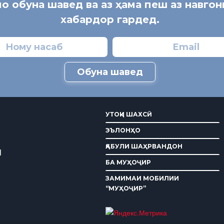
мо обуна шавед ва аз ҳама пеш аз навго
хабардор гардед.
Обуна шавед
УТОҚИ ШАХСӢ
ЭЪЛОНҲО
ҚАБУЛИ ШАҲРВАНДОН
И
БА МУҲОҶИР
ЗАМИМАИ МОБИЛИИ
“МУҲОҶИР”