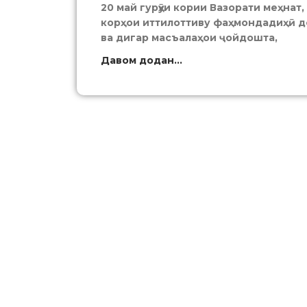
20 май гурӯҳи кории Вазорати меҳнат
корҳои иттилоттиву фаҳмондадиҳӣ д
ва дигар масъалаҳои ҷойдошта,
Давом додан...