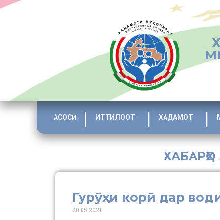
М
АСОСӢ
ИТТИЛООТ
ХАДАМОТ
ХАБАРҲО
Гурӯҳи корӣ дар вод
20.05.2021