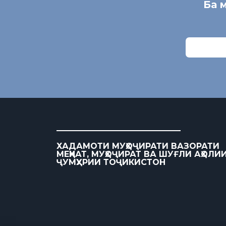
Ба 
ХАДАМОТИ МУҲОҶИРАТИ ВАЗОРАТИ
МЕҲНАТ, МУҲОҶИРАТ ВА ШУҒЛИ АҲОЛИ
ҶУМҲУРИИ ТОҶИКИСТОН