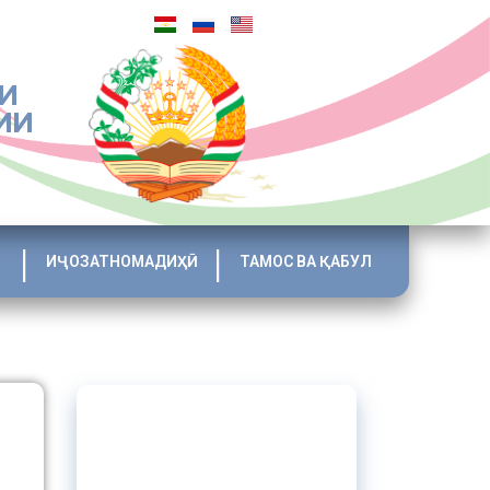
И
ИИ
ИҶОЗАТНОМАДИҲӢ
ТАМОС ВА ҚАБУЛ