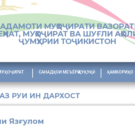
ХАДАМОТИ МУҲОҶИРАТИ ВАЗОРАТ
ЕҲНАТ, МУҲОҶИРАТ ВА ШУҒЛИ АҲОЛ
ҶУМҲУРИИ ТОҶИКИСТОН
МУҲОҶИРАТ
САНАДҲОИ МЕЪЁРӢ ҲУҚУҚӢ
ҲАМКОРИҲО
 АЗ РУИ ИН ДАРХОСТ
ии Язғулом