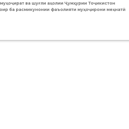
, муҳоҷират ва шуғли аҳолии Ҷумҳурии Тоҷикистон
оир ба расмикунонии фаъолияти муҳоҷирони меҳнатӣ