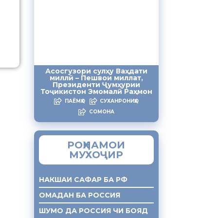
Асосгузори сулҳу Ваҳдати
миллӣ – Пешвои миллат,
Президенти Ҷумҳурии
Тоҷикистон Эмомалӣ Раҳмон
ПАЁМҲО
СУХАНРОНИҲО
СОМОНА
РОҲНАМОИ
МУХОҶИР
НАКШАИ САФАР БА РФ
ОМАДАН БА РОССИЯ
ШУМО ДА РОССИЯ ЧИ БОЯД