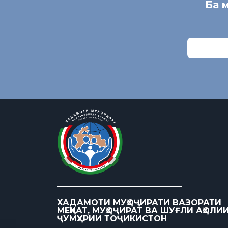
Ба 
ХАДАМОТИ МУҲОҶИРАТИ ВАЗОРАТИ
МЕҲНАТ, МУҲОҶИРАТ ВА ШУҒЛИ АҲОЛИ
ҶУМҲУРИИ ТОҶИКИСТОН