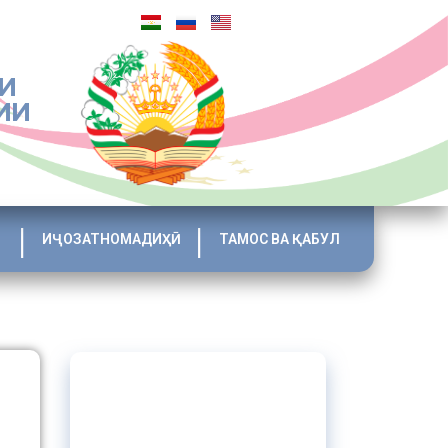
И
ИИ
ИҶОЗАТНОМАДИҲӢ
ТАМОС ВА ҚАБУЛ