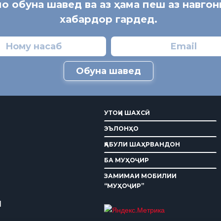
мо обуна шавед ва аз ҳама пеш аз навго
хабардор гардед.
Обуна шавед
УТОҚИ ШАХСӢ
ЭЪЛОНҲО
ҚАБУЛИ ШАҲРВАНДОН
БА МУҲОҶИР
ЗАМИМАИ МОБИЛИИ
“МУҲОҶИР”
И