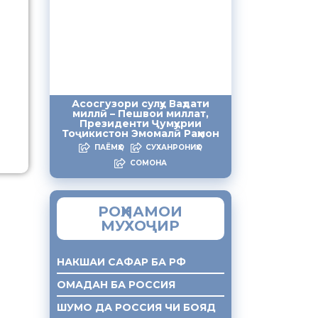
Асосгузори сулҳу Ваҳдати
миллӣ – Пешвои миллат,
Президенти Ҷумҳурии
Тоҷикистон Эмомалӣ Раҳмон
ПАЁМҲО
СУХАНРОНИҲО
СОМОНА
РОҲНАМОИ
МУХОҶИР
НАКШАИ САФАР БА РФ
ОМАДАН БА РОССИЯ
ШУМО ДА РОССИЯ ЧИ БОЯД