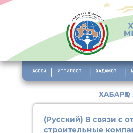
М
АСОСӢ
ИТТИЛООТ
ХАДАМОТ
ХАБАРҲО
(Русский) В связи с 
строительные компан