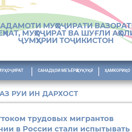
ХАДАМОТИ МУҲОҶИРАТИ ВАЗОРАТ
ЕҲНАТ, МУҲОҶИРАТ ВА ШУҒЛИ АҲОЛ
ҶУМҲУРИИ ТОҶИКИСТОН
МУҲОҶИРАТ
САНАДҲОИ МЕЪЁРӢ ҲУҚУҚӢ
ҲАМКОРИҲО
 АЗ РУИ ИН ДАРХОСТ
оттоком трудовых мигрантов
ии в России стали испытывать