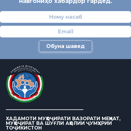
навгониҳо хабардор гардед.
Обуна шавед
ХАДАМОТИ МУҲОҶИРАТИ ВАЗОРАТИ МЕҲНАТ,
МУҲОҶИРАТ ВА ШУҒЛИ АҲОЛИИ ҶУМҲУРИИ
ТОҶИКИСТОН