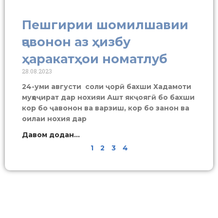
Пешгирии шомилшавии
ҷавонон аз ҳизбу
ҳаракатҳои номатлуб
28.08.2023
24-уми августи соли ҷорӣ бахши Хадамоти
муҳоҷират дар нохияи Ашт якҷоягӣ бо бахши
кор бо ҷавонон ва варзиш, кор бо занон ва
оилаи нохия дар
Давом додан...
1
2
3
4