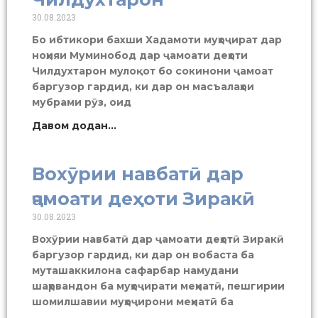
30.08.2023
Бо ибтикори бахши Хадамоти муҳоҷират дар
ноҳияи Муминобод дар ҷамоати деҳоти
Чилдухтарон мулоқот бо сокинони ҷамоат
баргузор гардид, ки дар он масъалаҳои
мубрами рӯз, оид
Давом додан...
Вохӯрии навбатӣ дар
ҷамоати деҳоти Зиракӣ
30.08.2023
Вохӯрии навбатӣ дар ҷамоати деҳотӣ Зиракӣ
баргузор гардид, ки дар он вобаста ба
муташаккилона сафарбар намудани
шаҳрвандон ба муҳоҷирати меҳнатӣ, пешгирии
шомилшавии муҳоҷирони меҳнатӣ ба