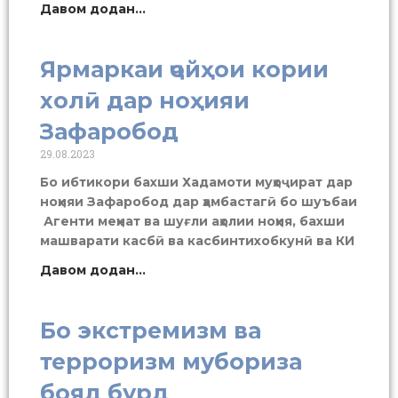
Давом додан...
Ярмаркаи ҷойҳои кории
холӣ дар ноҳияи
Зафаробод
29.08.2023
Бо ибтикори бахши Хадамоти муҳоҷират дар
ноҳияи Зафаробод дар ҳамбастагӣ бо шуъбаи
Агенти меҳнат ва шуғли аҳолии ноҳия, бахши
машварати касбӣ ва касбинтихобкунӣ ва КИ
Давом додан...
Бо экстремизм ва
терроризм мубориза
бояд бурд