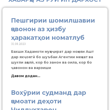
Пешгирии шомилшавии
ҷавонон аз ҳизбу
ҳаракатҳои номатлуб
31.08.2023
Бахши Хадамоти муҳоҷират дар ноҳияи Ашт
дар якҷоягӣ бо шуъбаи Агентии меҳнат ва
шуғли аҳолӣ, кор бо занон ва оила, кор бо
ҷавонон ва варзиши
Давом додан...
Вохӯрии судманд дар
ҷамоати деҳоти
Чилдухтарон