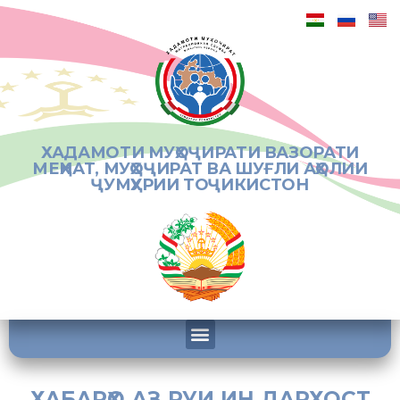
ХАДАМОТИ МУҲОҶИРАТИ ВАЗОРАТИ
МЕҲНАТ, МУҲОҶИРАТ ВА ШУҒЛИ АҲОЛИИ
ҶУМҲУРИИ ТОҶИКИСТОН
ХАБАРҲО АЗ РУИ ИН ДАРХОСТ