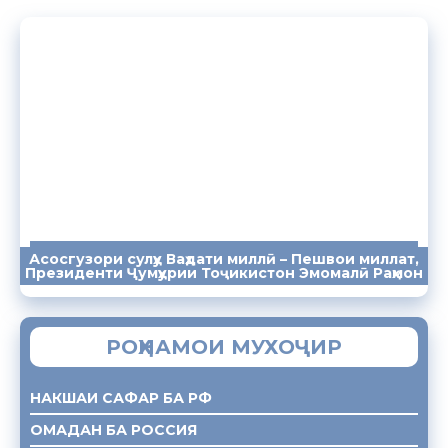
Асосгузори сулҳу Ваҳдати миллӣ – Пешвои миллат,
ПАЁМҲО
СУХАНРОНИҲО
СОМОНА
Президенти Ҷумҳурии Тоҷикистон Эмомалӣ Раҳмон
РОҲНАМОИ МУХОҶИР
НАКШАИ САФАР БА РФ
ОМАДАН БА РОССИЯ