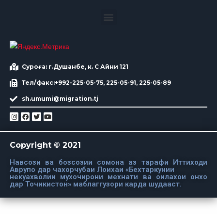
Суроға: г.Душанбе, к. С Айни 121
Тел/факс:+992-225-05-75, 225-05-91, 225-05-89
sh.umumi@migration.tj
Copyright © 2021
Навсози ва бозсозии сомона аз тарафи Иттиходи
Аврупо дар чахорчубаи Лоихаи «Бехтаркунии
некуахволии мухочирони мехнати ва оилахои онхо
дар Точикистон» маблаггузори карда шудааст.