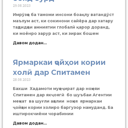
29.08.2023
Имрӯзҳо ба тамоми инсони боақлу ватандӯст
маълум аст, ки сокинони сайёра дар хатару
таҳдидҳои амниятии глобалӣ қарор доранд,
ки моёнро зарур аст, ки зирак бошем
Давом додан...
Ярмаркаи ҷойҳои кории
холӣ дар Спитамен
28.08.2023
Бахши Хадамоти муҳоҷират дар ноҳияи
Спитамен дар якҷоягӣ бо шуъбаи Агентии
меҳнат ва шуғли аҳолии ноҳия ярмаркаи
ҷойҳои кории холиро баргузор намуданд. Ба
иштирокчиёни чорабинии
Давом додан...