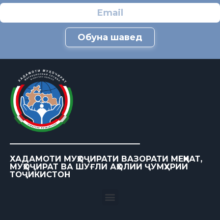
Обуна шавед
ХАДАМОТИ МУҲОҶИРАТИ ВАЗОРАТИ МЕҲНАТ,
МУҲОҶИРАТ ВА ШУҒЛИ АҲОЛИИ ҶУМҲУРИИ
ТОҶИКИСТОН