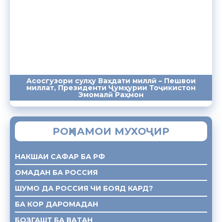
Асосгузори сулҳу Ваҳдати миллӣ – Пешвои
миллат, Президенти Ҷумҳурии Тоҷикистон
ПАЁМҲО
СУХАНРОНИҲО
СОМОНА
Эмомалӣ Раҳмон
РОҲНАМОИ МУХОҶИР
НАКШАИ САФАР БА РФ
ОМАДАН БА РОССИЯ
ШУМО ДА РОССИЯ ЧИ БОЯД КАРД?
БА КОР ДАРОМАДАН
БОЗГАШТ БА ВАТАН