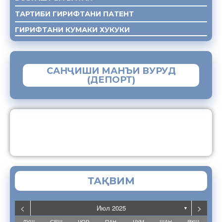
ТАРТИБИ ГИРИФТАНИ ПАТЕНТ
ГИРИФТАНИ КУМАКИ ХУКУКИ
САНҶИШИ МАНЪИ ВУРУД
(ДЕПОРТ)
ЗАМИМАИ МОБИЛИИ “МУҲОҶИР”
ТАҚВИМ
<
>
Июл 2025
▼
ДУШ
СЕШ
ЧОР
ПАН
ҶУМ
ШАН
ЯКШ