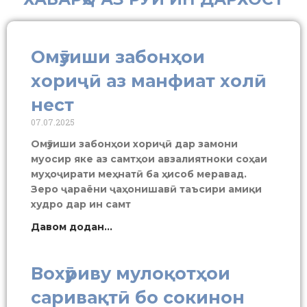
Омӯзиши забонҳои
хориҷӣ аз манфиат холӣ
нест
07.07.2025
Омӯзиши забонҳои хориҷӣ дар замони
муосир яке аз самтҳои авзалиятноки соҳаи
муҳоҷирати меҳнатӣ ба ҳисоб меравад.
Зеро ҷараёни ҷаҳонишавӣ таъсири амиқи
худро дар ин самт
Давом додан...
Вохӯриву мулоқотҳои
саривақтӣ бо сокинон