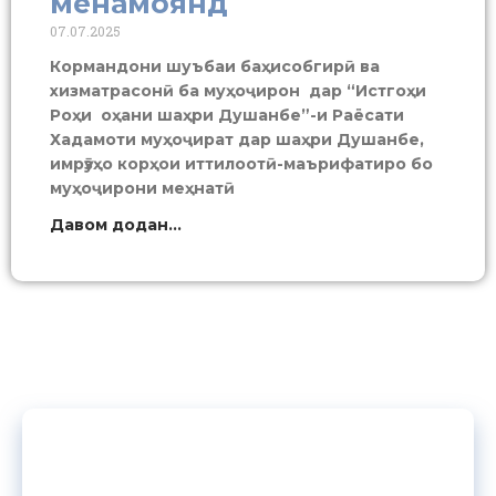
менамоянд
07.07.2025
Кормандони шуъбаи баҳисобгирӣ ва
хизматрасонӣ ба муҳоҷирон дар “Истгоҳи
Роҳи оҳани шаҳри Душанбе”-и Раёсати
Хадамоти муҳоҷират дар шаҳри Душанбе,
имрӯзҳо корҳои иттилоотӣ-маърифатиро бо
муҳоҷирони меҳнатӣ
Давом додан...