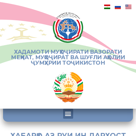
ХАДАМОТИ МУҲОҶИРАТИ ВАЗОРАТИ
МЕҲНАТ, МУҲОҶИРАТ ВА ШУҒЛИ АҲОЛИИ
ҶУМҲУРИИ ТОҶИКИСТОН
ХАБАРҲО АЗ РУИ ИН ДАРХОСТ