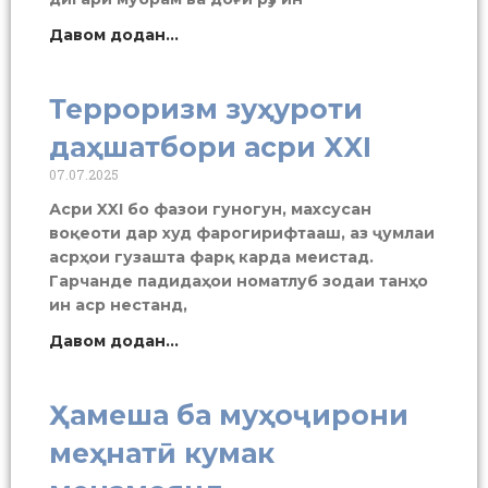
Давом додан...
Терроризм зуҳуроти
даҳшатбори асри XXI
07.07.2025
Асри XXI бо фазои гуногун, махсусан
воқеоти дар худ фарогирифтааш, аз ҷумлаи
асрҳои гузашта фарқ карда меистад.
Гарчанде падидаҳои номатлуб зодаи танҳо
ин аср нестанд,
Давом додан...
Ҳамеша ба муҳоҷирони
меҳнатӣ кумак