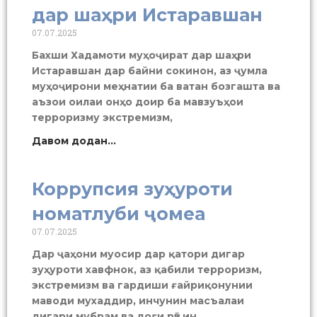
дар шаҳри Истаравшан
07.07.2025
Бахши Хадамоти муҳоҷират дар шаҳри
Истаравшан дар байни сокинон, аз ҷумла
муҳоҷирони меҳнатии ба ватан бозгашта ва
аъзои оилаи онҳо доир ба мавзуъҳои
терроризму экстремизм,
Давом додан...
Коррупсия зуҳуроти
номатлуби ҷомеа
07.07.2025
Дар ҷаҳони муосир дар қатори дигар
зуҳуроти хавфнок, аз қабили терроризм,
экстремизм ва гардиши ғайриқонунии
маводи мухаддир, инчунин масъалаи
дигари мубрам ва доғи рӯз ин