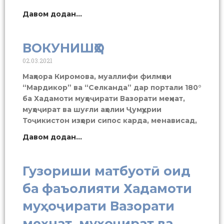
Давом додан...
ВОКУНИШҲО
02.03.2021
Маҳпора Киромова, муаллифи филмҳои
“Мардикор” ва “Селканда” дар портали 180°
ба Хадамоти муҳоҷирати Вазорати меҳнат,
муҳоҷират ва шуғли аҳолии Ҷумҳурии
Тоҷикистон изҳори сипос карда, менависад,
Давом додан...
Гузориши матбуотӣ оид
ба фаъолияти Хадамоти
муҳоҷирати Вазорати
меҳнат, муҳоҷират ва