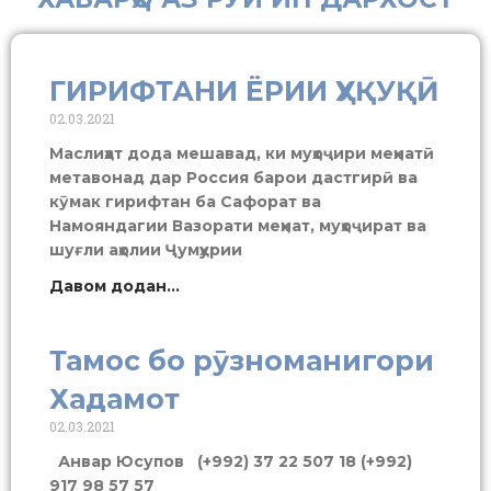
ГИРИФТАНИ ЁРИИ ҲУҚУҚӢ
02.03.2021
Маслиҳат дода мешавад, ки муҳоҷири меҳнатӣ
метавонад дар Россия барои дастгирӣ ва
кӯмак гирифтан ба Сафорат ва
Намояндагии Вазорати меҳнат, муҳоҷират ва
шуғли аҳолии Ҷумҳурии
Давом додан...
Тамос бо рӯзноманигори
Хадамот
02.03.2021
Анвар Юсупов (+992) 37 22 507 18 (+992)
917 98 57 57