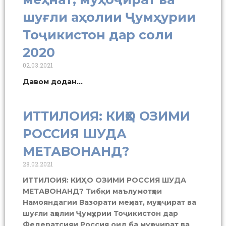
шуғли аҳолии Ҷумҳурии
Тоҷикистон дар соли
2020
02.03.2021
Давом додан...
ИТТИЛОИЯ: КИҲО ОЗИМИ
РОССИЯ ШУДА
МЕТАВОНАНД?
28.02.2021
ИТТИЛОИЯ: КИҲО ОЗИМИ РОССИЯ ШУДА
МЕТАВОНАНД? Тибқи маълумотҳои
Намояндагии Вазорати меҳнат, муҳоҷират ва
шуғли аҳолии Ҷумҳурии Тоҷикистон дар
Федератсияи Россия оид ба муҳоҷират ва