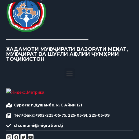
ХАДАМОТИ МУҲОҶИРАТИ ВАЗОРАТИ МЕҲНАТ,
МУҲОҶИРАТ ВА ШУҒЛИ АҲОЛИИ ҶУМҲУРИИ
ТОҶИКИСТОН
Суроға: г.Душанбе, к. С Айни 121
Тел/факс:+992-225-05-75, 225-05-91, 225-05-89
sh.umumi@migration.tj