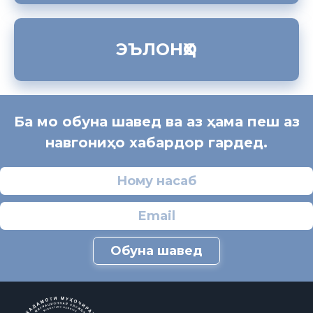
ЭЪЛОНҲО
Ба мо обуна шавед ва аз ҳама пеш аз
навгониҳо хабардор гардед.
Обуна шавед