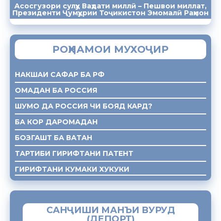
Асосгузори сулҳу Ваҳдати миллӣ – Пешвои миллат,
ПАЁМҲО
СУХАНРОНИҲО
СОМОНА
Президенти Ҷумҳурии Тоҷикистон Эмомалӣ Раҳмон
РОҲНАМОИ МУХОҶИР
НАКШАИ САФАР БА РФ
ОМАДАН БА РОССИЯ
ШУМО ДА РОССИЯ ЧИ БОЯД КАРД?
БА КОР ДАРОМАДАН
БОЗГАШТ БА ВАТАН
ТАРТИБИ ГИРИФТАНИ ПАТЕНТ
ГИРИФТАНИ КУМАКИ ХУКУКИ
САНҶИШИ МАНЪИ ВУРУД
(ДЕПОРТ)