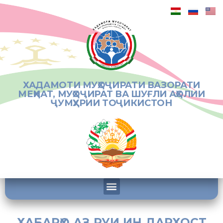
ХАДАМОТИ МУҲОҶИРАТИ ВАЗОРАТИ
МЕҲНАТ, МУҲОҶИРАТ ВА ШУҒЛИ АҲОЛИИ
ҶУМҲУРИИ ТОҶИКИСТОН
ХАБАРҲО АЗ РУИ ИН ДАРХОСТ