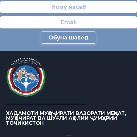
Обуна шавед
ХАДАМОТИ МУҲОҶИРАТИ ВАЗОРАТИ МЕҲНАТ,
МУҲОҶИРАТ ВА ШУҒЛИ АҲОЛИИ ҶУМҲУРИИ
ТОҶИКИСТОН