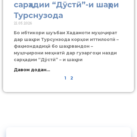
сарҳадии “Дӯстӣ”-и шаҳри
Турснузода
21.05.2026
Бо ибтикори шуъбаи Хадамоти муҳоҷират
дар шаҳри Турсунзода корҳои иттилоотӣ –
фаҳмондадиҳӣ бо шаҳрвандон –
муҳоҷирони меҳнатӣ дар гузаргоҳи назди
сарҳадии “Дӯстӣ” – и шаҳри
Давом додан...
1
2