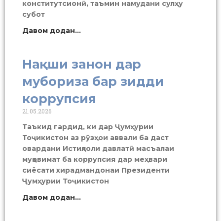
конститутсионӣ, таъмин намудани сулҳу
субот
Давом додан...
Нақши занон дар
мубориза бар зидди
коррупсия
21.05.2026
Таъкид гардид, ки дар Ҷумҳурии
Тоҷикистон аз рӯзҳои аввали ба даст
овардани Истиқлоли давлатӣ масъалаи
муқовимат ба коррупсия дар меҳвари
сиёсати хирадмандонаи Президенти
Ҷумҳурии Тоҷикистон
Давом додан...