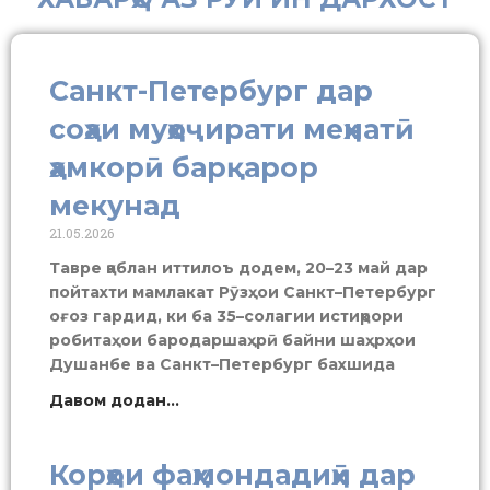
Санкт-Петербург дар
соҳаи муҳоҷирати меҳнатӣ
ҳамкорӣ барқарор
мекунад
21.05.2026
Тавре қаблан иттилоъ додем, 20–23 май дар
пойтахти мамлакат Рӯзҳои Санкт–Петербург
оғоз гардид, ки ба 35–солагии истиқрори
робитаҳои бародаршаҳрӣ байни шаҳрҳои
Душанбе ва Санкт–Петербург бахшида
Давом додан...
Корҳои фаҳмондадиҳӣ дар