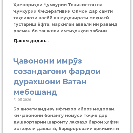
Ҳамкориҳои Ҷумҳурии Тоҷикистон ва
Ҷумҳурии Федеративии Олмон дар самти
таҳсилоти касбӣ ва муҳоҷирати меҳнатӣ
густариш ёфта, марҳилаи аввали ин раванд
расман бо ташкили имтиҳонҳои забони
Давом додан...
Ҷавонони имрӯз
созандагони фардои
дурахшони Ватан
мебошанд
21.05.2026
Бо қаноатмандиву ифтихор иброз медорам,
ки ҷавонони бонангу номуси тоҷик дар
душвортарин шароиту лаҳзаҳо барои ҳифзи
истиқлоли давлатӣ, барқарорсозии ҳокимияти