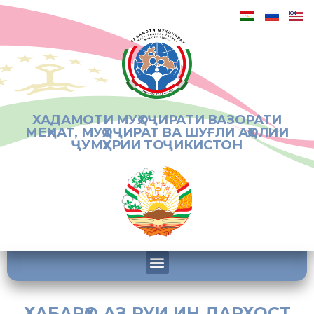
ХАДАМОТИ МУҲОҶИРАТИ ВАЗОРАТИ
МЕҲНАТ, МУҲОҶИРАТ ВА ШУҒЛИ АҲОЛИИ
ҶУМҲУРИИ ТОҶИКИСТОН
ХАБАРҲО АЗ РУИ ИН ДАРХОСТ