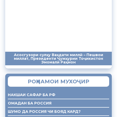
Асосгузори сулҳу Ваҳдати миллӣ – Пешвои
миллат, Президенти Ҷумҳурии Тоҷикистон
ПАЁМҲО
СУХАНРОНИҲО
СОМОНА
Эмомалӣ Раҳмон
РОҲНАМОИ МУХОҶИР
НАКШАИ САФАР БА РФ
ОМАДАН БА РОССИЯ
ШУМО ДА РОССИЯ ЧИ БОЯД КАРД?