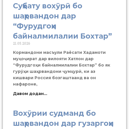
Суҳбату вохӯрӣ бо
шаҳрвандон дар
“Фурудгоҳи
байналмилалии Бохтар”
21.05.2026
Кормандони масъули Раёсати Хадамоти
муҳоҷират дар вилояти Хатлон дар
“Фурудгоҳи байналмилалии Бохтар” бо як
гурӯҳи шаҳрвандони ҷумҳурӣ, ки аз
кишвари Россия бозгаштаанд ва он
нафароне,
Давом додан...
Вохӯрии судманд бо
шаҳрвандон дар гузаргоҳи