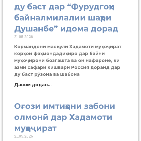
ду баст дар “Фурудгоҳи
байналмилалии шаҳри
Душанбе” идома дорад
21.05.2026
Кормандони масъули Хадамоти муҳоҷират
корҳои фаҳмондадиҳиро дар байни
муҳоҷирони бозгашта ва он нафароне, ки
азми сафари кишвари Россия доранд дар
ду баст рӯзона ва шабона
Давом додан...
Оғози имтиҳони забони
олмонӣ дар Хадамоти
муҳоҷират
21.05.2026