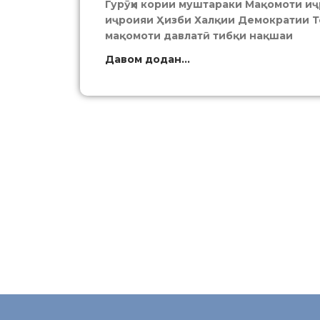
Гурӯҳи кории муштараки Мақомоти иҷ
иҷроияи Ҳизби Халқии Демократии То
мақомоти давлатӣ тибқи нақшаи
Давом додан...