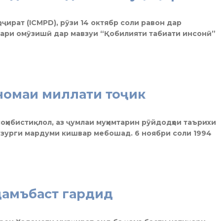
ҷират (ICMPD), рӯзи 14 октябр соли равон дар
нари омӯзишӣ дар мавзуи “Қобилияти табиати инсонӣ”
номаи миллати тоҷик
ҳибистиқлол, аз ҷумлаи муҳимтарин рӯйдодҳои таърихи
узурги мардуми кишвар мебошад. 6 ноябри соли 1994
ҷамъбаст гардид