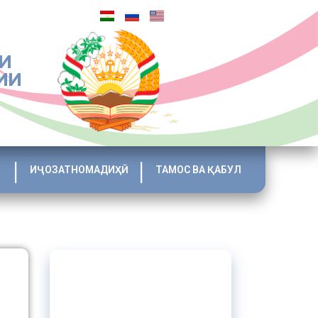
И
ИИ
ИҶОЗАТНОМАДИҲӢ
ТАМОС ВА ҚАБУЛ