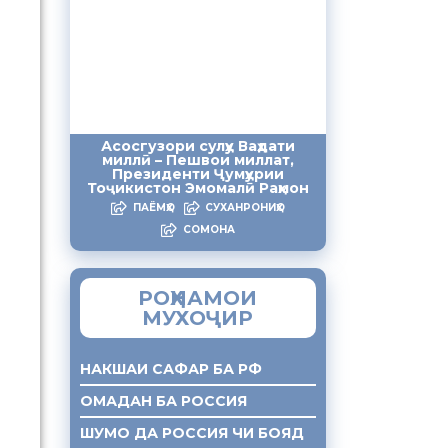
Асосгузори сулҳу Ваҳдати
миллӣ – Пешвои миллат,
Президенти Ҷумҳурии
Тоҷикистон Эмомалӣ Раҳмон
ПАЁМҲО
СУХАНРОНИҲО
СОМОНА
РОҲНАМОИ
МУХОҶИР
НАКШАИ САФАР БА РФ
ОМАДАН БА РОССИЯ
ШУМО ДА РОССИЯ ЧИ БОЯД