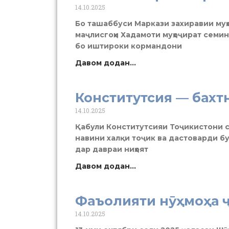
14.10.2025
Бо ташаббуси Маркази захиравии муҳо
маҷлисгоҳи Хадамоти муҳоҷират семи
бо иштироки кормандони
Давом додан...
Конститутсия — бахт
14.10.2025
Қабули Конститутсияи Тоҷикистони со
навини халқи тоҷик ва дастоварди б
дар давраи ниҳоят
Давом додан...
Фаъолияти нӯҳмоҳа 
14.10.2025