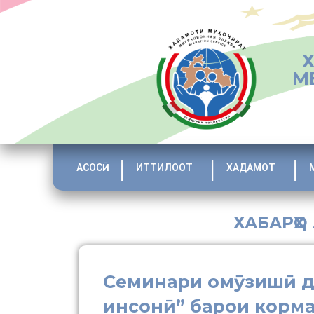
М
АСОСӢ
ИТТИЛООТ
ХАДАМОТ
ХАБАРҲО
Семинари омӯзишӣ д
инсонӣ” барои корм