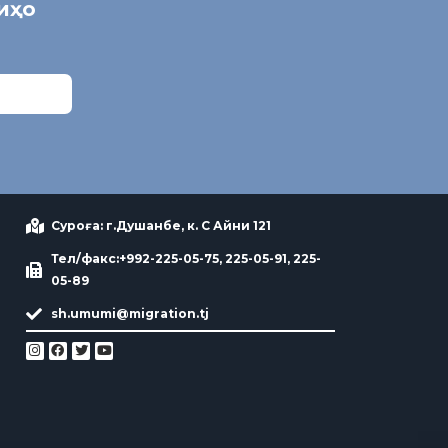
ниҳо
Суроға: г.Душанбе, к. С Айни 121
Тел/факс:+992-225-05-75, 225-05-91, 225-
05-89
sh.umumi@migration.tj