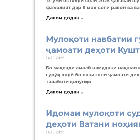
13-уми октябри соли 2025 ҷаласаи Шӯ
фаъолият дар 9 моҳи соли равон ва в
Давом додан...
Мулоқоти навбатии г
ҷамоати деҳоти Куш
14.10.2025
Бо мақсади амалӣ намудани нақшаи 
гурӯҳи корӣ бо сокинони ҷамоати де
талаботи қонунҳои
Давом додан...
Идомаи мулоқоти су
деҳоти Ватани ноҳия
14.10.2025