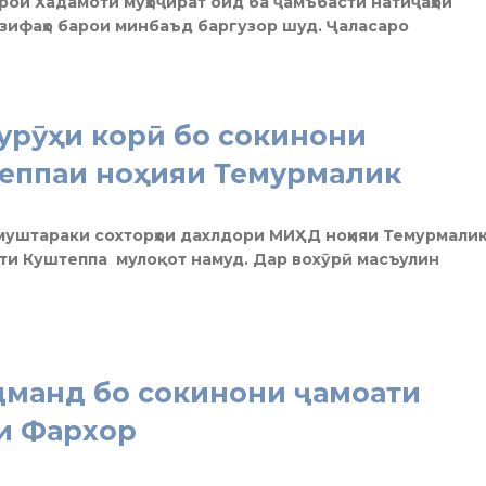
рои Хадамоти муҳоҷират оид ба ҷамъбасти натиҷаҳои
азифаҳо барои минбаъд баргузор шуд. Ҷаласаро
урӯҳи корӣ бо сокинони
теппаи ноҳияи Темурмалик
муштараки сохторҳои дахлдори МИҲД ноҳияи Темурмали
ҳоти Куштеппа мулоқот намуд. Дар вохӯрӣ масъулин
дманд бо сокинони ҷамоати
и Фархор