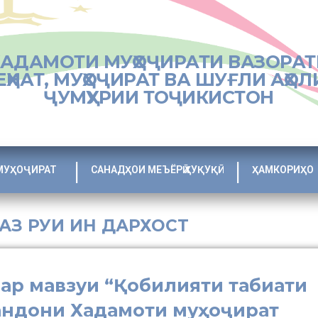
ХАДАМОТИ МУҲОҶИРАТИ ВАЗОРАТ
ЕҲНАТ, МУҲОҶИРАТ ВА ШУҒЛИ АҲОЛ
ҶУМҲУРИИ ТОҶИКИСТОН
МУҲОҶИРАТ
САНАДҲОИ МЕЪЁРӢ ҲУҚУҚӢ
ҲАМКОРИҲО
 АЗ РУИ ИН ДАРХОСТ
ар мавзуи “Қобилияти табиати
андони Хадамоти муҳоҷират