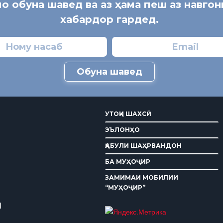
мо обуна шавед ва аз ҳама пеш аз навго
хабардор гардед.
Обуна шавед
УТОҚИ ШАХСӢ
ЭЪЛОНҲО
ҚАБУЛИ ШАҲРВАНДОН
БА МУҲОҶИР
ЗАМИМАИ МОБИЛИИ
“МУҲОҶИР”
И