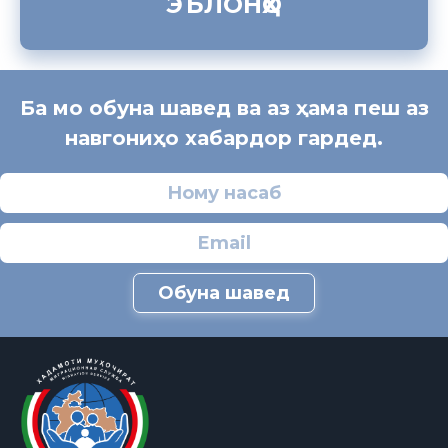
ЭЪЛОНҲО
Ба мо обуна шавед ва аз ҳама пеш аз
навгониҳо хабардор гардед.
Обуна шавед