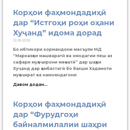
Корҳои фаҳмондадиҳӣ
дар “Истгоҳи роҳи оҳани
Хуҷанд” идома дорад
12.06.2026
Бо ибтикори кормандони масъули МД
“Марказҳои машваратӣ ва омодагии пеш аз
сафари муҳоҷирони меҳнатӣ” дар шаҳри
Хуҷанд дар ҳамбастагӣ бо бахши Хадамоти
муҳоҷират ва намояндагони
Давом додан...
Корҳои фаҳмондадиҳӣ
дар “Фурудгоҳи
байналмилалии шаҳри