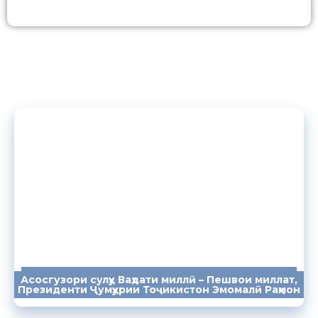
Асосгузори сулҳу Ваҳдати миллӣ – Пешвои миллат,
ПАЁМҲО
СУХАНРОНИҲО
СОМОНА
Президенти Ҷумҳурии Тоҷикистон Эмомалӣ Раҳмон