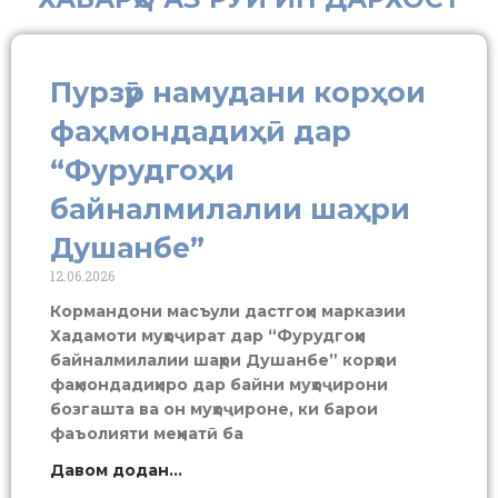
Пурзӯр намудани корҳои
фаҳмондадиҳӣ дар
“Фурудгоҳи
байналмилалии шаҳри
Душанбе”
12.06.2026
Кормандони масъули дастгоҳи марказии
Хадамоти муҳоҷират дар “Фурудгоҳи
байналмилалии шаҳри Душанбе” корҳои
фаҳмондадиҳиро дар байни муҳоҷирони
бозгашта ва он муҳоҷироне, ки барои
фаъолияти меҳнатӣ ба
Давом додан...