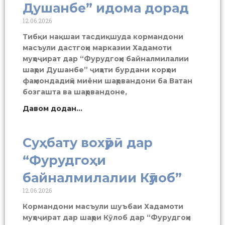
Душанбе” идома дорад
12.06.2026
Тибқи нақшаи тасдиқшуда кормандони
масъули дастгоҳи марказии Хадамоти
муҳоҷират дар “Фурудгоҳи байналмилалии
шаҳри Душанбе” ҷиҳати бурдани корҳои
фаҳмондадиҳӣ миёни шаҳрвандони ба Ватан
бозгашта ва шаҳрвандоне,
Давом додан...
Суҳбату вохӯрӣ дар
“Фурудгоҳи
байналмилалии Кӯлоб”
12.06.2026
Кормандони масъули шуъбаи Хадамоти
муҳоҷират дар шаҳри Кӯлоб дар “Фурудгоҳи