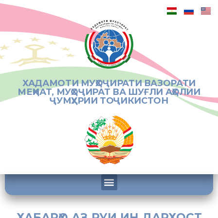
ХАДАМОТИ МУҲОҶИРАТИ ВАЗОРАТИ
МЕҲНАТ, МУҲОҶИРАТ ВА ШУҒЛИ АҲОЛИИ
ҶУМҲУРИИ ТОҶИКИСТОН
ХАБАРҲО АЗ РУИ ИН ДАРХОСТ