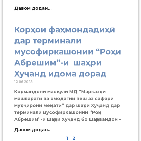
Давом додан...
Корҳои фаҳмондадиҳӣ
дар терминали
мусофиркашонии “Роҳи
Абрешим”-и шаҳри
Хуҷанд идома дорад
12.06.2026
Кормандони масъули МД “Марказҳои
машваратӣ ва омодагии пеш аз сафари
муҳоҷирони меҳнатӣ” дар шаҳри Хуҷанд дар
терминали мусофиркашонии “Роҳи
Абрешим”-и шаҳри Хуҷанд бо шаҳрвандон –
Давом додан...
1
2