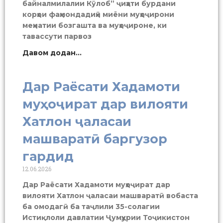
байналмилалии Кӯлоб” ҷиҳати бурдани
корҳои фаҳмондадиҳӣ миёни муҳоҷирони
меҳнатии бозгашта ва муҳоҷироне, ки
тавассути парвоз
Давом додан...
Дар Раёсати Хадамоти
муҳоҷират дар вилояти
Хатлон ҷаласаи
машваратӣ баргузор
гардид
12.06.2026
Дар Раёсати Хадамоти муҳоҷират дар
вилояти Хатлон ҷаласаи машваратӣ вобаста
ба омодагӣ ба таҷлили 35-солагии
Истиқлоли давлатии Ҷумҳурии Тоҷикистон