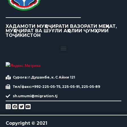
ХАДАМОТИ МУҲОҶИРАТИ ВАЗОРАТИ МЕҲНАТ,
МУҲОҶИРАТ ВА ШУҒЛИ АҲОЛИИ ҶУМҲУРИИ
ТОҶИКИСТОН
Суроға: г.Душанбе, к. С Айни 121
Тел/факс:+992-225-05-75, 225-05-91, 225-05-89
sh.umumi@migration.tj
Copyright © 2021