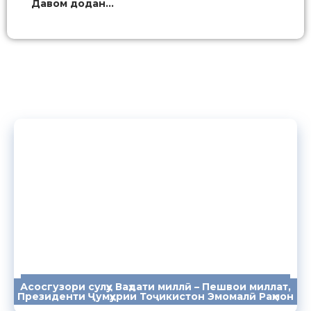
Давом додан...
Асосгузори сулҳу Ваҳдати миллӣ – Пешвои миллат,
ПАЁМҲО
СУХАНРОНИҲО
СОМОНА
Президенти Ҷумҳурии Тоҷикистон Эмомалӣ Раҳмон