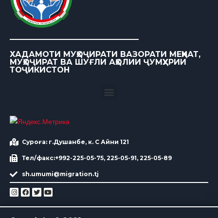
ХАДАМОТИ МУҲОҶИРАТИ ВАЗОРАТИ МЕҲНАТ,
МУҲОҶИРАТ ВА ШУҒЛИ АҲОЛИИ ҶУМҲУРИИ
ТОҶИКИСТОН
Суроға: г.Душанбе, к. С Айни 121
Тел/факс:+992-225-05-75, 225-05-91, 225-05-89
sh.umumi@migration.tj