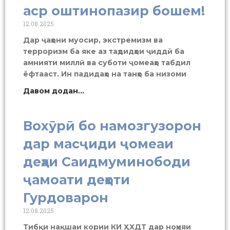
аср оштинопазир бошем!
12.08.2025
Дар ҷаҳони муосир, экстремизм ва
терроризм ба яке аз таҳдидҳои ҷиддӣ ба
амнияти миллӣ ва суботи ҷомеаҳо табдил
ёфтааст. Ин падидаҳо на танҳо ба низоми
Давом додан...
Вохӯрӣ бо намозгузорон
дар масҷиди ҷомеаи
деҳаи Саидмуминободи
ҷамоати деҳоти
Гурдоварон
12.08.2025
Тибқи нақшаи кории КИ ҲХДТ дар ноҳияи