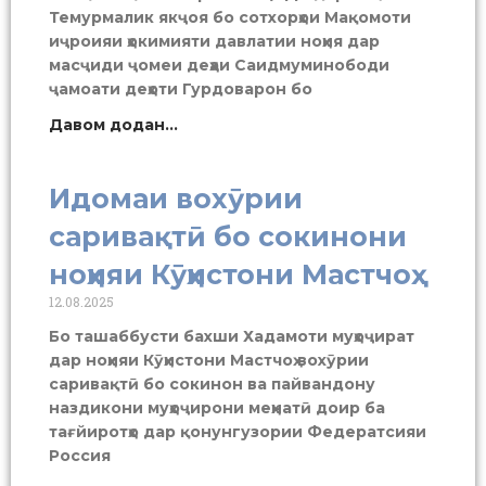
Темурмалик якҷоя бо сотхорҳои Мақомоти
иҷроияи ҳокимияти давлатии ноҳия дар
масҷиди ҷомеи деҳаи Саидмуминободи
ҷамоати деҳоти Гурдоварон бо
Давом додан...
Идомаи вохӯрии
саривақтӣ бо сокинони
ноҳияи Кӯҳистони Мастчоҳ
12.08.2025
Бо ташаббусти бахши Хадамоти муҳоҷират
дар ноҳияи Кӯҳистони Мастчоҳ вохӯрии
саривақтӣ бо сокинон ва пайвандону
наздикони муҳоҷирони меҳнатӣ доир ба
тағйиротҳо дар қонунгузории Федератсияи
Россия