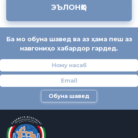
ЭЪЛОНҲО
Ба мо обуна шавед ва аз ҳама пеш аз
навгониҳо хабардор гардед.
Обуна шавед