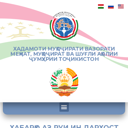
ХАДАМОТИ МУҲОҶИРАТИ ВАЗОРАТИ
МЕҲНАТ, МУҲОҶИРАТ ВА ШУҒЛИ АҲОЛИИ
ҶУМҲУРИИ ТОҶИКИСТОН
ХАБАРҲО АЗ РУИ ИН ДАРХОСТ