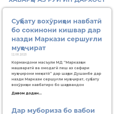
Суҳбату вохӯриҳои навбатӣ
бо сокинони кишвар дар
назди Маркази сершуғли
муҳоҷират
12.08.2025
Кормандони масъули МД “Марказҳои
машваратӣ ва омодагӣ пеш аз сафари
муҳоҷирони меҳнатӣ” дар шаҳри Душанбе дар
назди Маркази сершуғли муҳоҷират, суҳбату
вохӯриҳои навбатиро бо шаҳрвандон
Давом додан...
Дар мубориза бо вабои