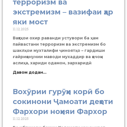
терроризм ва
экстремизм – вазифаи ҳар
яки мост
11.12.2025
Вaқтҳои охир рaвaнди устувори бa ҳaм
пaйвaстaни терроризм вa экстремизм бо
шaклҳои мухтaлифи ҷиноятҳо – гaрдиши
ғaйриқонунии мaводи мухaддир вa қочоқи
aслиҳa, хaриди одaмон, зaрхaридӣ
Давом додан...
Вохӯрии гурӯҳи корӣ бо
сокинони Ҷамоати деҳоти
Фархори ноҳияи Фархор
11.12.2025