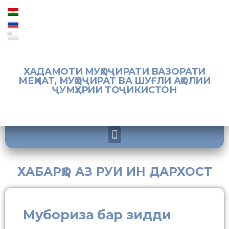
ХАДАМОТИ МУҲОҶИРАТИ ВАЗОРАТИ
МЕҲНАТ, МУҲОҶИРАТ ВА ШУҒЛИ АҲОЛИИ
ҶУМҲУРИИ ТОҶИКИСТОН
ХАБАРҲО АЗ РУИ ИН ДАРХОСТ
Мубориза бар зидди