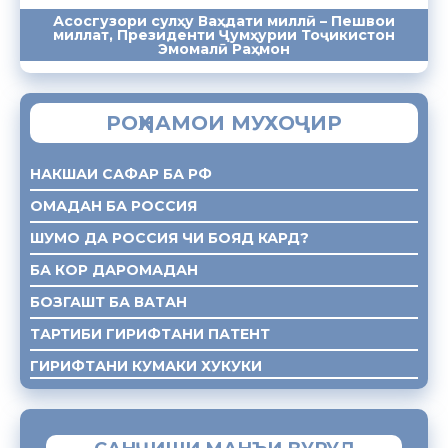
Асосгузори сулҳу Ваҳдати миллӣ – Пешвои
миллат, Президенти Ҷумҳурии Тоҷикистон
ПАЁМҲО
СУХАНРОНИҲО
СОМОНА
Эмомалӣ Раҳмон
РОҲНАМОИ МУХОҶИР
НАКШАИ САФАР БА РФ
ОМАДАН БА РОССИЯ
ШУМО ДА РОССИЯ ЧИ БОЯД КАРД?
БА КОР ДАРОМАДАН
БОЗГАШТ БА ВАТАН
ТАРТИБИ ГИРИФТАНИ ПАТЕНТ
ГИРИФТАНИ КУМАКИ ХУКУКИ