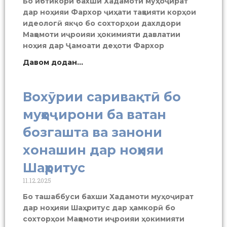
Бо ибтикори бахши Хадамоти муҳоҷират
дар ноҳияи Фархор ҷиҳати тақвияти корҳои
идеологӣ якҷо бо сохторҳои дахлдори
Мақомоти иҷроияи ҳокимияти давлатии
ноҳия дар Ҷамоати деҳоти Фархор
Давом додан...
Вохӯрии саривақтӣ бо
муҳоҷирони ба ватан
бозгашта ва занони
хонашин дар ноҳияи
Шаҳритус
11.12.2025
Бо ташаббуси бахши Хадамоти муҳоҷират
дар ноҳияи Шаҳритус дар ҳамкорӣ бо
сохторҳои Мақомоти иҷроияи ҳокимияти