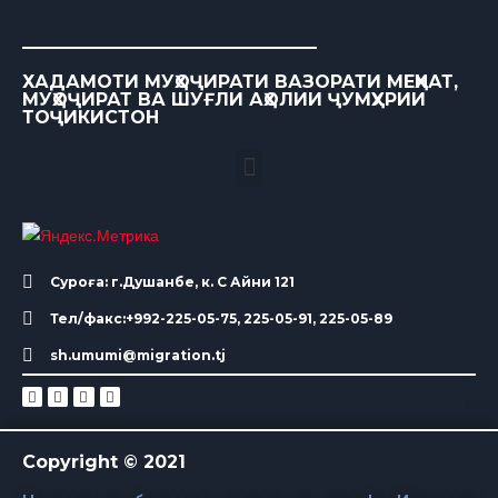
ХАДАМОТИ МУҲОҶИРАТИ ВАЗОРАТИ МЕҲНАТ,
МУҲОҶИРАТ ВА ШУҒЛИ АҲОЛИИ ҶУМҲУРИИ
ТОҶИКИСТОН
Суроға: г.Душанбе, к. С Айни 121
Тел/факс:+992-225-05-75, 225-05-91, 225-05-89
sh.umumi@migration.tj
Copyright © 2021