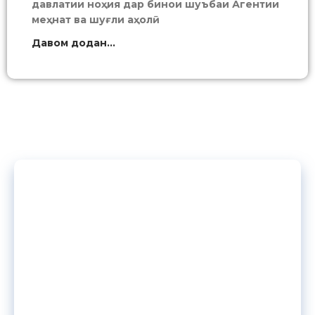
давлатии ноҳия дар бинои шуъбаи Агентии
меҳнат ва шуғли аҳолӣ
Давом додан...