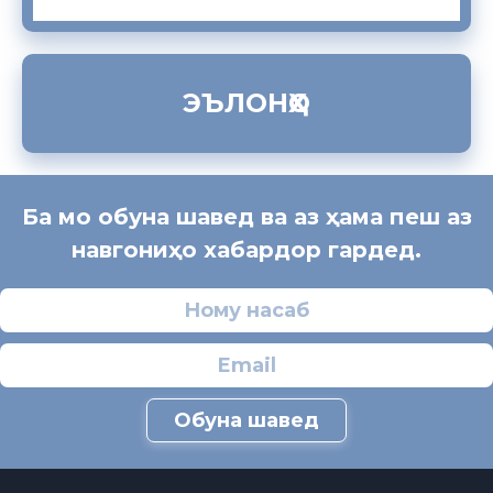
ЭЪЛОНҲО
Ба мо обуна шавед ва аз ҳама пеш аз
навгониҳо хабардор гардед.
Обуна шавед