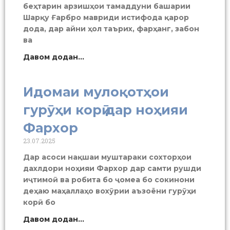
беҳтарин арзишҳои тамаддуни башарии
Шарқу Ғарбро мавриди истифода қарор
дода, дар айни ҳол таърих, фарҳанг, забон
ва
Давом додан...
Идомаи мулоқотҳои
гурӯҳи корӣ дар ноҳияи
Фархор
23.07.2025
Дар асоси нақшаи муштараки сохторҳои
дахлдори ноҳияи Фархор дар самти рушди
иҷтимоӣ ва робита бо ҷомеа бо сокинони
деҳаю маҳаллаҳо вохӯрии аъзоёни гурӯҳи
корӣ бо
Давом додан...