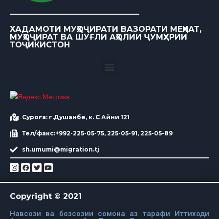
ХАДАМОТИ МУҲОҶИРАТИ ВАЗОРАТИ МЕҲНАТ,
МУҲОҶИРАТ ВА ШУҒЛИ АҲОЛИИ ҶУМҲУРИИ
ТОҶИКИСТОН
Суроға: г.Душанбе, к. С Айни 121
Тел/факс:+992-225-05-75, 225-05-91, 225-05-89
sh.umumi@migration.tj
Copyright © 2021
Навсози ва бозсозии сомона аз тарафи Иттиходи