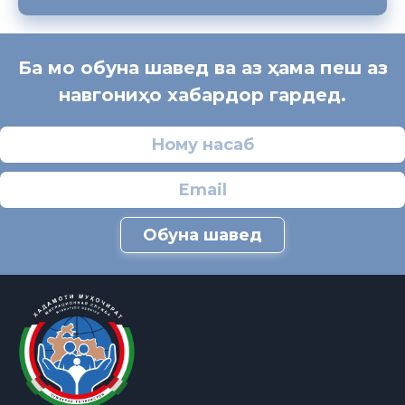
Ба мо обуна шавед ва аз ҳама пеш аз
навгониҳо хабардор гардед.
Обуна шавед