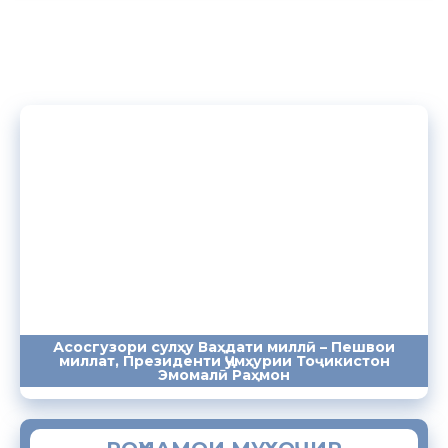
Асосгузори сулҳу Ваҳдати миллӣ – Пешвои
миллат, Президенти Ҷумҳурии Тоҷикистон
ПАЁМҲО
СУХАНРОНИҲО
СОМОНА
Эмомалӣ Раҳмон