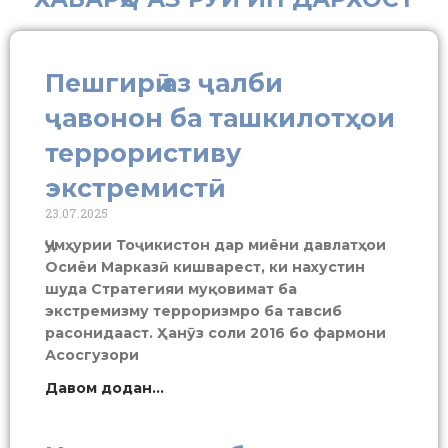
Пешгирӣ аз ҷалби
ҷавонон ба ташкилотҳои
террористиву
экстремистӣ
23.07.2025
Ҷумҳурии Тоҷикистон дар миёни давлатҳои
Осиёи Марказӣ кишварест, ки нахустин
шуда Стратегияи муқовимат ба
экстремизму терроризмро ба тавсиб
расонидааст. Ҳанӯз соли 2016 бо фармони
Асосгузори
Давом додан...