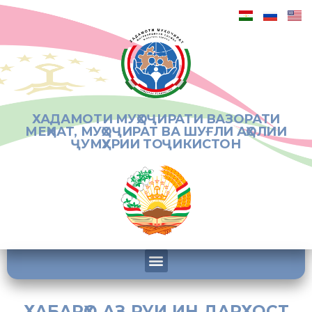
ХАДАМОТИ МУҲОҶИРАТИ ВАЗОРАТИ
МЕҲНАТ, МУҲОҶИРАТ ВА ШУҒЛИ АҲОЛИИ
ҶУМҲУРИИ ТОҶИКИСТОН
ХАБАРҲО АЗ РУИ ИН ДАРХОСТ