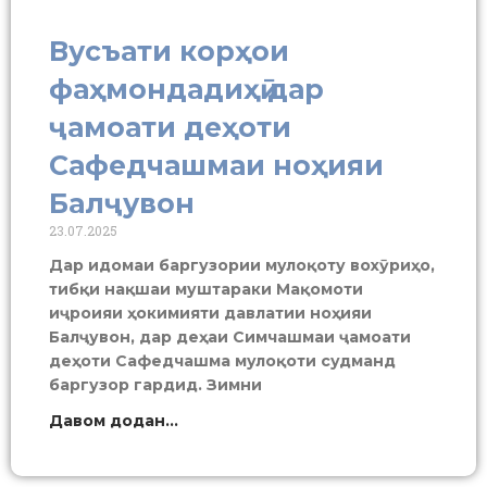
Вусъати корҳои
фаҳмондадиҳӣ дар
ҷамоати деҳоти
Сафедчашмаи ноҳияи
Балҷувон
23.07.2025
Дар идомаи баргузории мулоқоту вохӯриҳо,
тибқи нақшаи муштараки Мақомоти
иҷроияи ҳокимияти давлатии ноҳияи
Балҷувон, дар деҳаи Симчашмаи ҷамоати
деҳоти Сафедчашма мулоқоти судманд
баргузор гардид. Зимни
Давом додан...