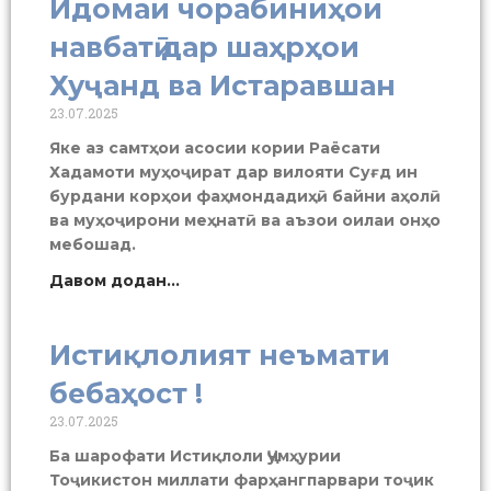
Идомаи чорабиниҳои
навбатӣ дар шаҳрҳои
Хуҷанд ва Истаравшан
23.07.2025
Яке аз самтҳои асосии кории Раёсати
Хадамоти муҳоҷират дар вилояти Суғд ин
бурдани корҳои фаҳмондадиҳӣ байни аҳолӣ
ва муҳоҷирони меҳнатӣ ва аъзои оилаи онҳо
мебошад.
Давом додан...
Истиқлолият неъмати
бебаҳост !
23.07.2025
Ба шарофати Истиқлоли Ҷумҳурии
Тоҷикистон миллати фарҳангпарвари тоҷик