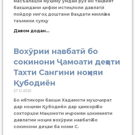
масъалаҳои муҳиму умдаи рӯз ин тақвият
бахшидани ҳифзи истиқлоли давлатӣ,
пойдор нигоҳ доштани Ваҳдати миллӣ ва
таъмини сулҳу
Давом додан...
Вохӯрии навбатӣ бо
сокинони Ҷамоати деҳоти
Тахти Сангини ноҳияи
Қубодиён
27.11.2025
Бо ибтикори бахши Хадамоти муҳоҷират
дар ноҳияи Қубодиён дар ҳамкорӣ бо
сохторҳои Мақомоти иҷроияи ҳокимияти
давлатии ноҳия вохӯрии навбатӣ бо
сокинони деҳаи ба номи С.