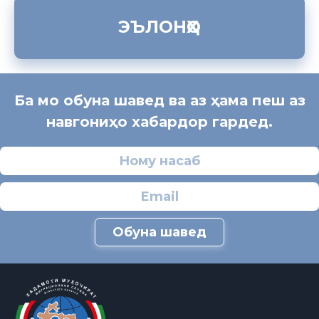
ЭЪЛОНҲО
Ба мо обуна шавед ва аз ҳама пеш аз
навгониҳо хабардор гардед.
Обуна шавед