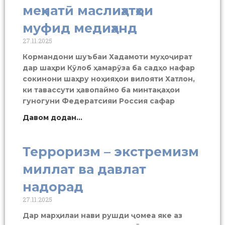
меҳнатӣ маслиҳатҳои
муфид медиҳанд
27.11.2025
Кормандони шуъбаи Хадамоти муҳоҷират
дар шаҳри Кӯлоб ҳамарӯза ба садҳо нафар
сокинони шаҳру ноҳияҳои вилояти Хатлон,
ки тавассути ҳавопаймо ба минтақаҳои
гуногуни Федератсияи Россия сафар
Давом додан...
Терроризм – экстремизм
миллат ва давлат
надорад
27.11.2025
Дар марҳилаи нави рушди ҷомеа яке аз