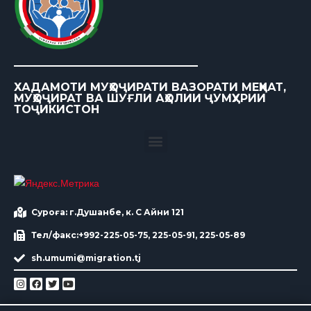
ХАДАМОТИ МУҲОҶИРАТИ ВАЗОРАТИ МЕҲНАТ,
МУҲОҶИРАТ ВА ШУҒЛИ АҲОЛИИ ҶУМҲУРИИ
ТОҶИКИСТОН
Суроға: г.Душанбе, к. С Айни 121
Тел/факс:+992-225-05-75, 225-05-91, 225-05-89
sh.umumi@migration.tj