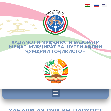
ХАДАМОТИ МУҲОҶИРАТИ ВАЗОРАТИ
МЕҲНАТ, МУҲОҶИРАТ ВА ШУҒЛИ АҲОЛИИ
ҶУМҲУРИИ ТОҶИКИСТОН
ХАБАРҲО АЗ РУИ ИН ДАРХОСТ