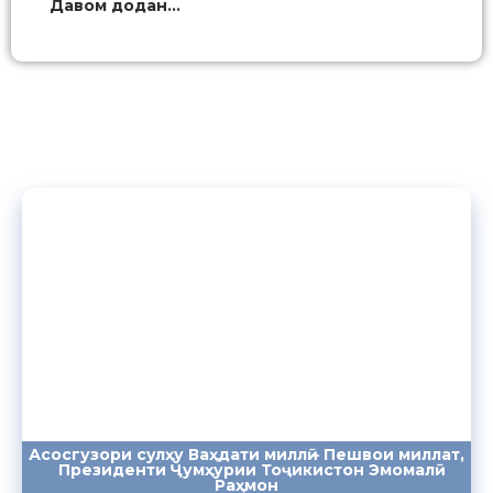
Давом додан...
Асосгузори сулҳу Ваҳдати миллӣ – Пешвои миллат,
Президенти Ҷумҳурии Тоҷикистон Эмомалӣ
ПАЁМҲО
СУХАНРОНИҲО
СОМОНА
Раҳмон