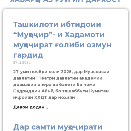
Ташкилоти ибтидоии
“Муҳоҷир”- и Хадамоти
муҳоҷират ғолиби озмун
гардид
27.11.2025
27-уми ноябри соли 2025, дар Муассисаи
давлатии “Театри давлатии академии
драмавии опера ва балети ба номи
Садриддин Айнӣ”, бо ташаббуси Кумитаи
иҷроияи ҲХДТ дар ноҳияи
Давом додан...
Дар самти муҳоҷирати