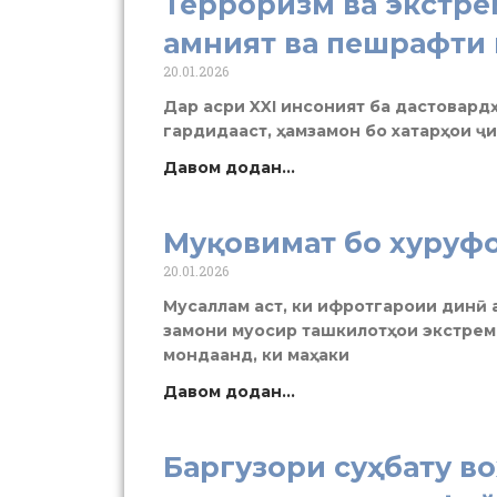
Терроризм ва экстре
амният ва пешрафти
20.01.2026
Дар асри XXI инсоният ба дастовард
гардидааст, ҳамзамон бо хатарҳои ҷи
Давом додан...
Муқовимат бо хуруф
20.01.2026
Мусаллам аст, ки ифротгароии динӣ 
замони муосир ташкилотҳои экстреми
мондаанд, ки маҳаки
Давом додан...
Баргузори суҳбату в