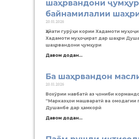
шаҳрвандони ҷумҳур
байнамилалии шаҳр
20.01.2026
Ҳайати гурӯҳи кории Хадамоти муҳоҷ
Хадамоти муҳоҷират дар шаҳри Душа
шаҳрвандони ҷумҳури
Давом додан...
Ба шаҳрвандон масл
20.01.2026
Вохӯрии навбатӣ аз ҷониби корманд
“Марказҳои машваратӣ ва омодагии 
Душанбе дар ҳамкорӣ
Давом додан...
Паём рушди иқтисод