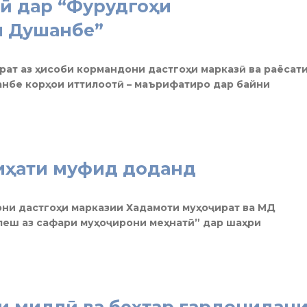
ӣ дар “Фурудгоҳи
и Душанбе”
ират аз ҳисоби кормандони дастгоҳи марказӣ ва раёсат
нбе корҳои иттилоотӣ – маърифатиро дар байни
иҳати муфид доданд
они дастгоҳи марказии Хадамоти муҳоҷират ва МД
пеш аз сафари муҳоҷирони меҳнатӣ” дар шаҳри
и миллӣ ва беҳтар гардонидан