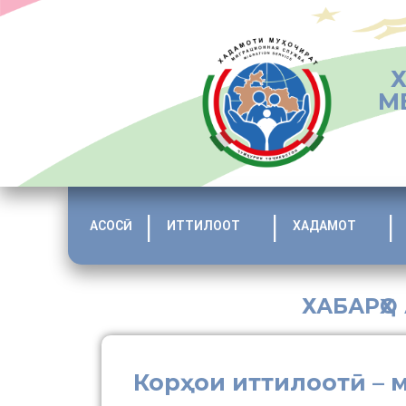
М
АСОСӢ
ИТТИЛООТ
ХАДАМОТ
ХАБАРҲО
Корҳои иттилоотӣ – 