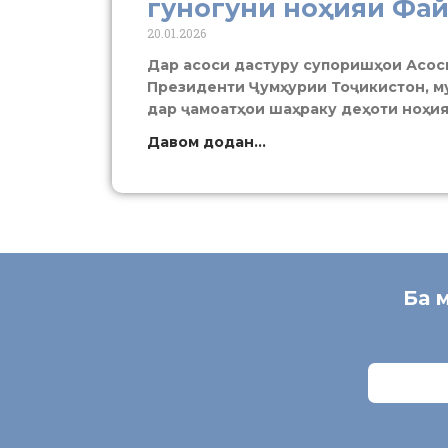
гуногуни ноҳияи Фа
20.01.2026
Дар асоси дастуру супоришҳои Асосг
Президенти Ҷумҳурии Тоҷикистон, м
дар ҷамоатҳои шаҳраку деҳоти ноҳи
Давом додан...
Ба 