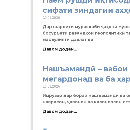
сифати зиндагии ах
20.01.2026
Дар шароити мураккаби ҷаҳони муоси
босуръати равандҳои геополитикӣ т
масъулияти давлат ва
Давом додан...
Нашъамандӣ – вабои 
мегардонад ва ба ҳа
20.01.2026
Имрӯзҳо дар бораи нашъамандӣ ва о
наврасон, ҷавонон ва калонсолон ит
Давом додан...