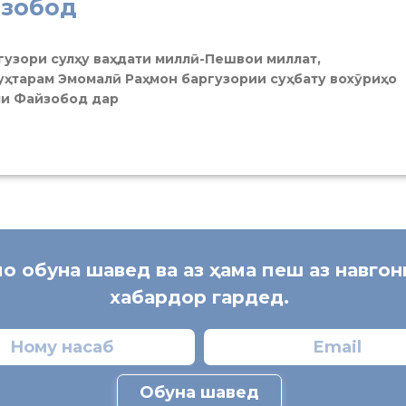
йзобод
узори сулҳу ваҳдати миллӣ-Пешвои миллат,
уҳтарам Эмомалӣ Раҳмон баргузории суҳбату вохӯриҳо
яи Файзобод дар
мо обуна шавед ва аз ҳама пеш аз навго
хабардор гардед.
Обуна шавед