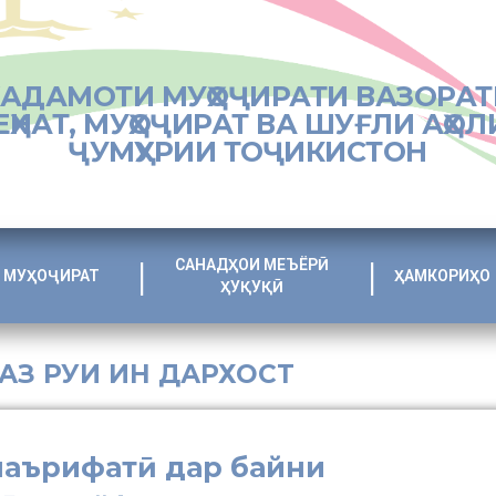
ХАДАМОТИ МУҲОҶИРАТИ ВАЗОРАТ
ЕҲНАТ, МУҲОҶИРАТ ВА ШУҒЛИ АҲОЛ
ҶУМҲУРИИ ТОҶИКИСТОН
САНАДҲОИ МЕЪЁРӢ
МУҲОҶИРАТ
ҲАМКОРИҲО
ҲУҚУҚӢ
 АЗ РУИ ИН ДАРХОСТ
маърифатӣ дар байни