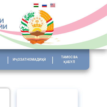
И
ИИ
ТАМОС ВА
ИҶОЗАТНОМАДИҲӢ
ҚАБУЛ