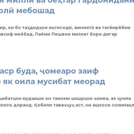
ҳолӣ мебошад
р, ки бо таҳдидҳои иқтисодӣ, амниятӣ ва тағйирёбии
авсиф меёбад, Паёми Пешвои миллат бори дигар
аср буда, ҷомеаро заиф
р як оила мусибат меорад
қибатҳои мудҳиши он тамоми қишрҳои ҷомеа, аз ҷумла
тилоъ доранд. Қобили таваҷҷуҳ аст, ки ашхоси солимақ