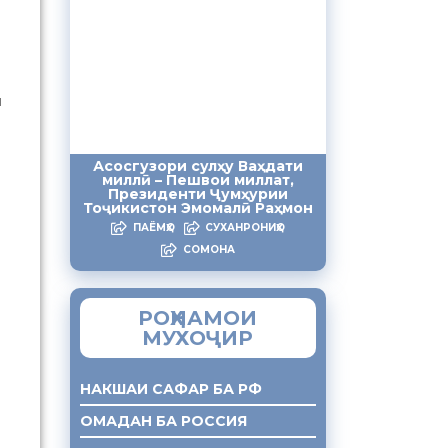
и
Асосгузори сулҳу Ваҳдати
миллӣ – Пешвои миллат,
Президенти Ҷумҳурии
Тоҷикистон Эмомалӣ Раҳмон
ПАЁМҲО
СУХАНРОНИҲО
СОМОНА
РОҲНАМОИ
МУХОҶИР
НАКШАИ САФАР БА РФ
ОМАДАН БА РОССИЯ
и