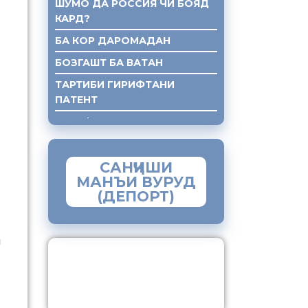
ШУМО ДА РОССИЯ ЧИ БОЯД
КАРД?
БА КОР ДАРОМАДАН
БОЗГАШТ БА ВАТАН
ТАРТИБИ ГИРИФТАНИ
ПАТЕНТ
ГИРИФТАНИ КУМАКИ ХУКУКИ
САНҶИШИ
МАНЪИ ВУРУД
(ДЕПОРТ)
л
ЗАМИМАИ МОБИЛИИ
“МУҲОҶИР”