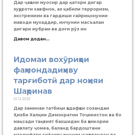
Дар ҷаҳони муосир дар қатори дигар
зуҳуроти хавфнок, аз қабили терроризм,
экстремизм ва гардиши ғайриқонунии
маводи мухаддир, инчунин масъалаи
дигари мубрам ва доғи рӯз ин
Давом додан...
Идомаи вохӯриҳои
фаҳмондадиҳиву
тарғиботӣ дар ноҳияи
Шаҳринав
10.11.2025
Дар заминаи татбиқи ҳадафҳои созандаи
Ҳизби Халқии Демократии Тоҷикистон ва бо
мақсади тақвият бахшидан ба ҳамкории
давлату ҷомеа, баланд бардоштани
маърифати сиёсиву ҳуқуқии шаҳрвандон ва