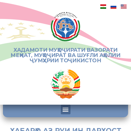
ХАДАМОТИ МУҲОҶИРАТИ ВАЗОРАТИ
МЕҲНАТ, МУҲОҶИРАТ ВА ШУҒЛИ АҲОЛИИ
ҶУМҲУРИИ ТОҶИКИСТОН
ХАБАРҲО АЗ РУИ ИН ДАРХОСТ