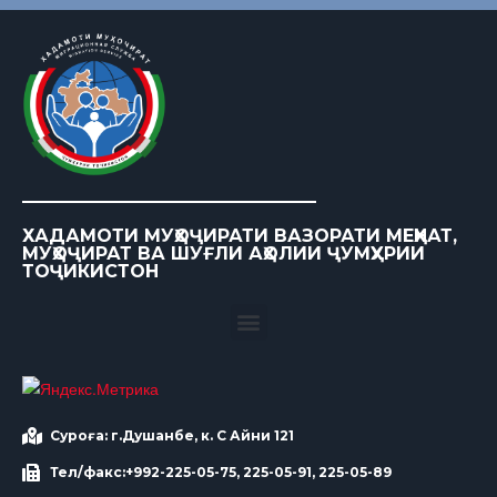
ХАДАМОТИ МУҲОҶИРАТИ ВАЗОРАТИ МЕҲНАТ,
МУҲОҶИРАТ ВА ШУҒЛИ АҲОЛИИ ҶУМҲУРИИ
ТОҶИКИСТОН
Суроға: г.Душанбе, к. С Айни 121
Тел/факс:+992-225-05-75, 225-05-91, 225-05-89