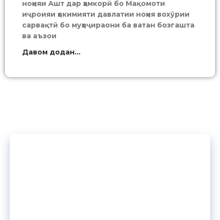
ноҳияи Ашт дар ҳамкорӣ бо Мақомоти
иҷроияи ҳокимияти давлатии ноҳия вохӯрии
сарвақтӣ бо муҳоҷираони ба ватан бозгашта
ва аъзои
Давом додан...