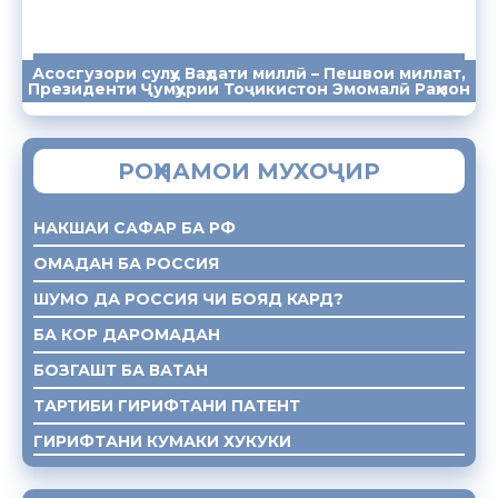
Асосгузори сулҳу Ваҳдати миллӣ – Пешвои миллат,
ПАЁМҲО
СУХАНРОНИҲО
СОМОНА
Президенти Ҷумҳурии Тоҷикистон Эмомалӣ Раҳмон
РОҲНАМОИ МУХОҶИР
НАКШАИ САФАР БА РФ
ОМАДАН БА РОССИЯ
ШУМО ДА РОССИЯ ЧИ БОЯД КАРД?
БА КОР ДАРОМАДАН
БОЗГАШТ БА ВАТАН
ТАРТИБИ ГИРИФТАНИ ПАТЕНТ
ГИРИФТАНИ КУМАКИ ХУКУКИ