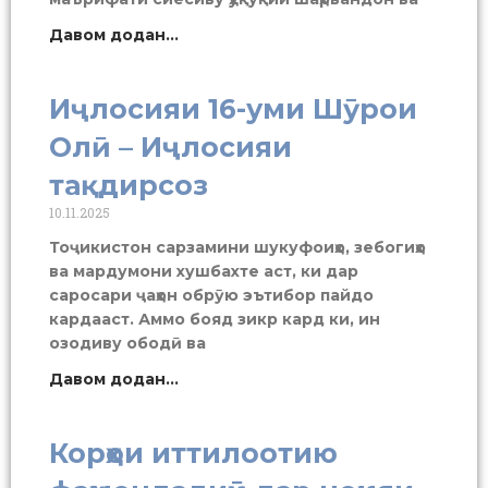
Давом додан...
Иҷлосияи 16-уми Шӯрои
Олӣ – Иҷлосияи
тақдирсоз
10.11.2025
Тоҷикистон сарзамини шукуфоиҳо, зебогиҳо
ва мардумони хушбахте аст, ки дар
саросари ҷаҳон обрӯю эътибор пайдо
кардааст. Аммо бояд зикр кард ки, ин
озодиву ободӣ ва
Давом додан...
Корҳои иттилоотию