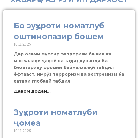
Бо зуҳуроти номатлуб
оштинопазир бошем
10.11.2025
Дар олами муосир терроризм ба яке аз
масъалаҳои ҷаҳонӣ ва таҳдидкунанда ба
бехатариву оромии байналхалқӣ табдил
ёфтааст. Имрӯз терроризм ва экстремизм ба
хатари глобалӣ табдил
Давом додан...
Зуҳуроти номатлуби
ҷомеа
10.11.2025