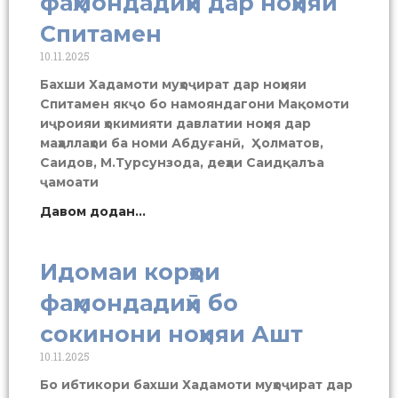
фаҳмондадиҳӣ дар ноҳияи
Спитамен
10.11.2025
Бахши Хадамоти муҳоҷират дар ноҳияи
Спитамен якҷо бо намояндагони Мақомоти
иҷроияи ҳокимияти давлатии ноҳия дар
маҳаллаҳои ба номи Абдуғанӣ, Ҳолматов,
Саидов, М.Турсунзода, деҳаи Саидқалъа
ҷамоати
Давом додан...
Идомаи корҳои
фаҳмондадиҳӣ бо
сокинони ноҳияи Ашт
10.11.2025
Бо ибтикори бахши Хадамоти муҳоҷират дар