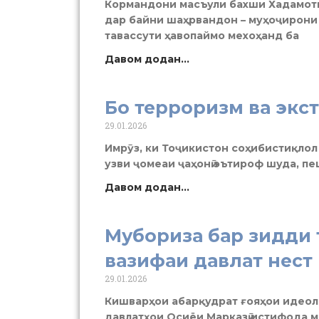
Кормандони масъули бахши Хадамот
дар байни шаҳрвандон – муҳоҷирони 
тавассути ҳавопаймо мехоҳанд ба
Давом додан...
Бо терроризм ва эк
29.01.2026
Имрӯз, ки Тоҷикистон соҳибистиқлол 
узви ҷомеаи ҷаҳонӣ эътироф шуда, пе
Давом додан...
Мубориза бар зидди 
вазифаи давлат нест
29.01.2026
Кишварҳои абарқудрат ғояҳои идеол
давлатҳои Осиёи Марказӣ истифода 