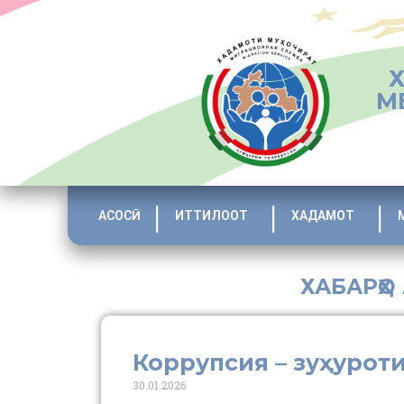
М
АСОСӢ
ИТТИЛООТ
ХАДАМОТ
ХАБАРҲО
Коррупсия – зуҳурот
30.01.2026