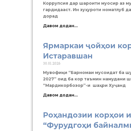
Коррупсия дар шароити муосир аз му
гардидааст. Ин зуҳуроти номатлуб да
дорад
Давом додан...
Ярмаркаи ҷойҳои кор
Истаравшан
30.01.2026
Мувофиқи “Барномаи мусоидат ба шу
2027” оид ба кор таъмин намудани ш
“Мардикорбозор”-и шаҳри Хуҷанд
Давом додан...
Роҳандозии корҳои 
“Фурудгоҳи байналм