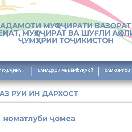
ХАДАМОТИ МУҲОҶИРАТИ ВАЗОРАТ
ЕҲНАТ, МУҲОҶИРАТ ВА ШУҒЛИ АҲОЛ
ҶУМҲУРИИ ТОҶИКИСТОН
МУҲОҶИРАТ
САНАДҲОИ МЕЪЁРӢ ҲУҚУҚӢ
ҲАМКОРИҲО
 АЗ РУИ ИН ДАРХОСТ
и номатлуби ҷомеа