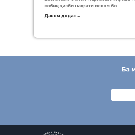
собиқ ҳизби наҳзати ислом бо
Давом додан...
Ба 