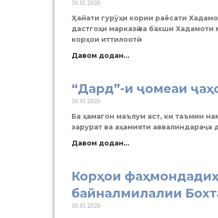
30.01.2026
Ҳайати гурӯҳи кории раёсати Хадамо
дастгоҳи марказӣ ва бахши Хадамоти
корҳои иттилоотӣ –
Давом додан...
“Дард”-и ҷомеаи ҷаҳ
30.01.2026
Ба ҳамагон маълум аст, ки таъмин н
зарурат ва аҳамияти аввалиндараҷа 
Давом додан...
Корҳои фаҳмондадиҳ
байналмилалии Бохт
30.01.2026