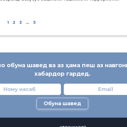
1
2
3
…
5
мо обуна шавед ва аз ҳама пеш аз навго
хабардор гардед.
Обуна шавед