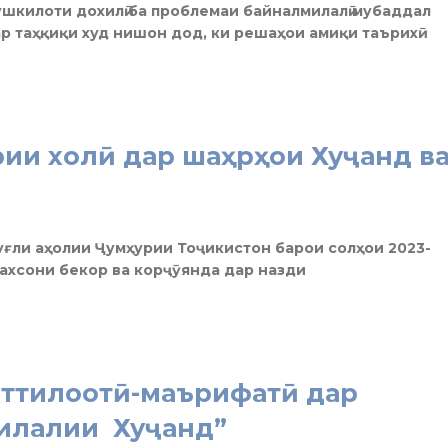
шкилоти дохилӣ ба проблемаи байналмилалӣ мубаддал
р таҳқиқи худ нишон дод, ки решаҳои амиқи таърихӣ
ии холӣ дар шаҳрҳои Хуҷанд в
ғли аҳолии Ҷумҳурии Тоҷикистон барои солҳои 2023-
ахсони бекор ва корҷӯянда дар назди
иттилоотӣ-маърифатӣ дар
илалии Хуҷанд”