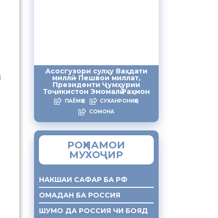
Асосгузори сулҳу Ваҳдати
а
миллӣ – Пешвои миллат,
Президенти Ҷумҳурии
Тоҷикистон Эмомалӣ Раҳмон
ПАЁМҲО
СУХАНРОНИҲО
СОМОНА
РОҲНАМОИ
МУХОҶИР
НАКШАИ САФАР БА РФ
ОМАДАН БА РОССИЯ
ШУМО ДА РОССИЯ ЧИ БОЯД