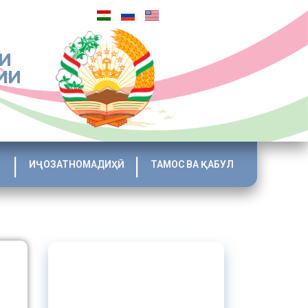
И
ИИ
ИҶОЗАТНОМАДИҲӢ
ТАМОС ВА ҚАБУЛ