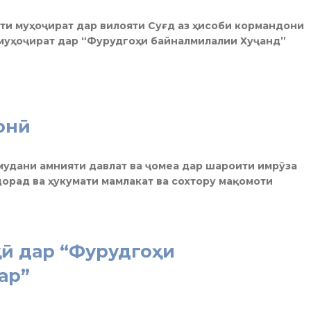
ти муҳоҷират дар вилояти Суғд аз ҳисоби кормандони
 муҳоҷират дар “Фурудгоҳи байналмилалии Хуҷанд”
онӣ
амудани амнияти давлат ва ҷомеа дар шароити имрӯза
дорад ва ҳукумати мамлакат ва сохтору мақомоти
ӣ дар “Фурудгоҳи
ар”