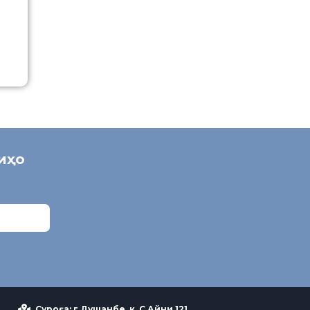
ниҳо
Суроға: г.Душанбе, к. С Айни 121