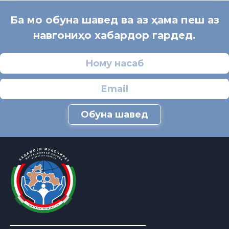
Ба мо обуна шавед ва аз ҳама пеш аз
навгониҳо хабардор гардед.
Обуна шавед