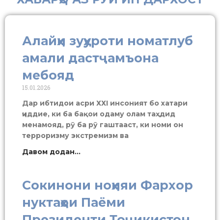
Алайҳи зуҳуроти номатлуб
амали дастҷамъона
мебояд
15.01.2026
Дар ибтидои асри ХХI инсоният бо хатари
ҷиддие, ки ба бақои одаму олам таҳдид
менамояд, рӯ ба рӯ гаштааст, ки номи он
терроризму экстремизм ва
Давом додан...
Сокинони ноҳияи Фархор
нуктаҳои Паёми
Президенти Тоҷикистон