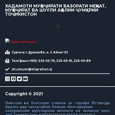
ХАДАМОТИ МУҲОҶИРАТИ ВАЗОРАТИ МЕҲНАТ,
МУҲОҶИРАТ ВА ШУҒЛИ АҲОЛИИ ҶУМҲУРИИ
ТОҶИКИСТОН
Суроға: г.Душанбе, к. С Айни 121
Тел/факс:+992-225-05-75, 225-05-91, 225-05-89
sh.umumi@migration.tj
Copyright © 2021
Навсози ва бозсозии сомона аз тарафи Иттиходи
Аврупо дар чахорчубаи Лоихаи «Бехтаркунии
некуахволии мухочирони мехнати ва оилахои онхо
дар Точикистон» маблаггузори карда шудааст.