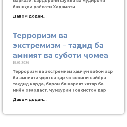
марказӣ, сардорони шуъба ва мудирони
бахшҳои раёсати Хадамоти
Давом додан...
Терроризм ва
экстремизм – таҳдид ба
амният ва суботи ҷомеа
15.01.2026
Терроризм ва экстремизм ҳамчун вабои аср
ба амнияти ҷаҳон ва ҳар як сокини сайёра
таҳдид карда, барои башарият хатар ба
миён овардаст. Ҷумҳурии Тоҷикистон дар
Давом додан...