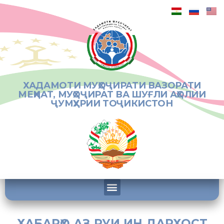
ХАДАМОТИ МУҲОҶИРАТИ ВАЗОРАТИ
МЕҲНАТ, МУҲОҶИРАТ ВА ШУҒЛИ АҲОЛИИ
ҶУМҲУРИИ ТОҶИКИСТОН
ХАБАРҲО АЗ РУИ ИН ДАРХОСТ