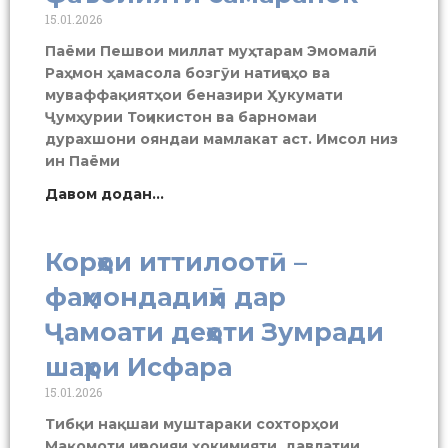
15.01.2026
Паёми Пешвои миллат муҳтарам Эмомалӣ
Раҳмон ҳамасола бозгӯи натиҷаҳо ва
муваффақиятҳои беназири Ҳукумати
Ҷумҳурии Тоҷикистон ва барномаи
дурахшони ояндаи мамлакат аст. Имсол низ
ин Паёми
Давом додан...
Корҳои иттилоотӣ –
фаҳмондадиҳӣ дар
Ҷамоати деҳоти Зумради
шаҳри Исфара
15.01.2026
Тибқи нақшаи муштараки сохторҳои
Мақомоти иҷроияи ҳокимияти давлатии