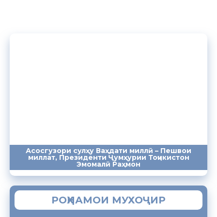
Асосгузори сулҳу Ваҳдати миллӣ – Пешвои
миллат, Президенти Ҷумҳурии Тоҷикистон
ПАЁМҲО
СУХАНРОНИҲО
СОМОНА
Эмомалӣ Раҳмон
РОҲНАМОИ МУХОҶИР