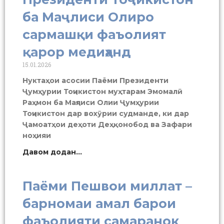
ба Маҷлиси Олиро
сармашқи фаъолият
қарор медиҳанд
15.01.2026
Нуктаҳои асосии Паёми Президенти
Ҷумҳурии Тоҷикистон муҳтарам Эмомалӣ
Раҳмон ба Маҷлиси Олии Ҷумҳурии
Тоҷикистон дар вохӯрии судманде, ки дар
Ҷамоатҳои деҳоти Деҳқонобод ва Зафари
ноҳияи
Давом додан...
Паёми Пешвои миллат –
барномаи амал барои
фаъолияти самаранок