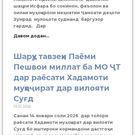
шаҳри Исфара бо сокинон, фаъолон ва
оилаи муҳоҷирони меҳнатии Ҷамоати деҳоти
Зумрад мулоқоти судманд баргузор
гардид. Дар
Давом додан...
Шарҳу тавзеҳи Паёми
Пешвои миллат ба МО ҶТ
дар раёсати Хадамоти
муҳоҷират дар вилояти
Суғд
15.01.2026
Санаи 14 январи соли 2026 дар толори
раёсати Хадамоти муҳоҷират дар вилояти
Суғд бо иштироки кормандони дастгоҳи