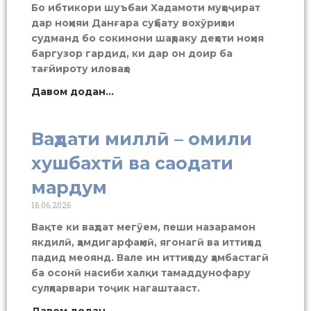
Бо ибтикори шуъбаи Хадамоти муҳоҷират
дар ноҳияи Данғара суҳбату вохӯриҳои
судманд бо сокинони шаҳраку деҳоти ноҳия
баргузор гардид, ки дар он доир ба
тағйироту иловаҳо
Давом додан...
Ваҳдати миллӣ – омили
хушбахтӣ ва саодати
мардум
16.06.2026
Вақте ки ваҳдат мегӯем, пеши назарамон
якдилӣ, ҳамдигарфаҳмӣ, ягонагӣ ва иттиҳод
падид меоянд. Вале ин иттиҳоду ҳамбастагӣ
ба осонӣ насиби халқи тамаддунофару
сулҳпарвари тоҷик нагаштааст.
Давом додан...