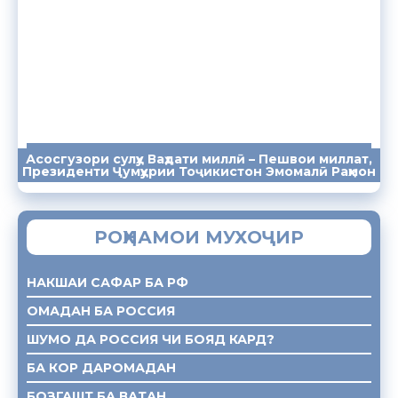
Асосгузори сулҳу Ваҳдати миллӣ – Пешвои миллат,
ПАЁМҲО
СУХАНРОНИҲО
СОМОНА
Президенти Ҷумҳурии Тоҷикистон Эмомалӣ Раҳмон
РОҲНАМОИ МУХОҶИР
НАКШАИ САФАР БА РФ
ОМАДАН БА РОССИЯ
ШУМО ДА РОССИЯ ЧИ БОЯД КАРД?
БА КОР ДАРОМАДАН
БОЗГАШТ БА ВАТАН