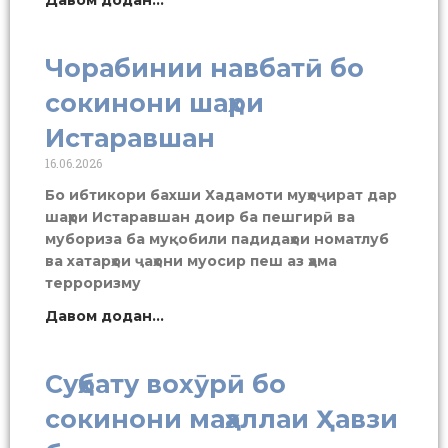
Чорабинии навбатӣ бо
сокинони шаҳри
Истаравшан
16.06.2026
Бо ибтикори бахши Хадамоти муҳоҷират дар
шаҳри Истаравшан доир ба пешгирӣ ва
мубориза ба муқобили падидаҳои номатлуб
ва хатарҳои ҷаҳони муосир пеш аз ҳама
терроризму
Давом додан...
Суҳбату вохӯрӣ бо
сокинони маҳаллаи Ҳавзи