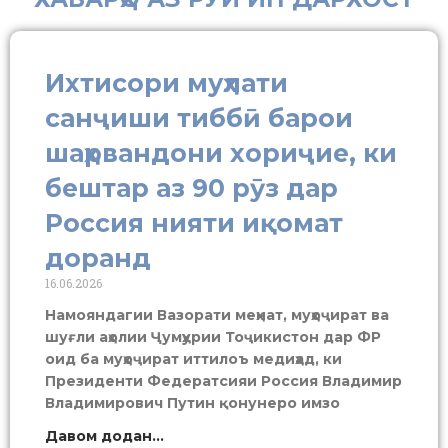
Ихтисори муҳлати
санҷиши тиббӣ барои
шаҳрвандони хориҷие, ки
бештар аз 90 рӯз дар
Россия нияти иқомат
доранд
16.06.2026
Намояндагии Вазорати меҳнат, муҳоҷират ва
шуғли аҳолии Ҷумҳурии Тоҷикистон дар ФР
оид ба муҳоҷират иттилоъ медиҳад, ки
Президенти Федератсияи Россия Владимир
Владимирович Путин қонунеро имзо
Давом додан...