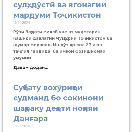
сулҳ, дӯстӣ ва ягонагии
мардуми Тоҷикистон
16.06.2026
Рӯзи Ваҳдати миллӣ яке аз муҳимтарин
ҷашнҳои давлатии Ҷумҳурии Тоҷикистон ба
шумор меравад. Ин рӯз ҳар сол 27 июн
таҷлил гардида, ба имзои Созишномаи
умумии
Давом додан...
Суҳбату вохӯриҳои
судманд бо сокинони
шаҳраку деҳоти ноҳияи
Данғара
16.06.2026