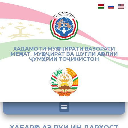
ХАДАМОТИ МУҲОҶИРАТИ ВАЗОРАТИ
МЕҲНАТ, МУҲОҶИРАТ ВА ШУҒЛИ АҲОЛИИ
ҶУМҲУРИИ ТОҶИКИСТОН
ХАБАРҲО АЗ РУИ ИН ДАРХОСТ