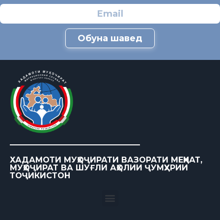
Обуна шавед
ХАДАМОТИ МУҲОҶИРАТИ ВАЗОРАТИ МЕҲНАТ,
МУҲОҶИРАТ ВА ШУҒЛИ АҲОЛИИ ҶУМҲУРИИ
ТОҶИКИСТОН