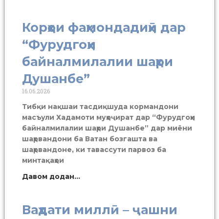
Корҳои фаҳмондадиҳӣ дар
“Фурудгоҳи
байналмилалии шаҳри
Душанбе”
16.06.2026
Тибқи нақшаи тасдиқшуда кормандони
масъули Хадамоти муҳоҷират дар “Фурудгоҳи
байналмилалии шаҳри Душанбе” дар миёни
шаҳрвандони ба Ватан бозгашта ва
шаҳрвандоне, ки тавассути парвоз ба
минтақаҳои
Давом додан...
Ваҳдати миллӣ – ҷашни