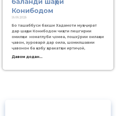
баланди шаҳри
Конибодом
16.06.2026
Бо ташаббуси бахши Хадамоти муҳоҷират
дар шаҳри Конибодом чиҳати пешгирии
омилҳои номатлуби ҷомеа, пошхӯрии оилаҳои
ҷавон, зуроварӣ дар оила, шомилшавии
ҷавонон ба ҳизбу ҳаракатҳои иртиҷоӣ,
Давом додан...