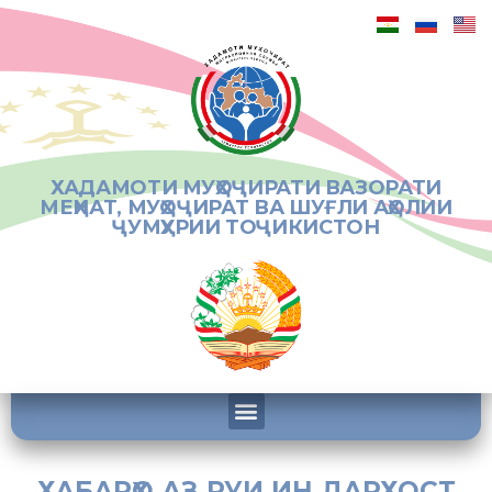
ХАДАМОТИ МУҲОҶИРАТИ ВАЗОРАТИ
МЕҲНАТ, МУҲОҶИРАТ ВА ШУҒЛИ АҲОЛИИ
ҶУМҲУРИИ ТОҶИКИСТОН
ХАБАРҲО АЗ РУИ ИН ДАРХОСТ