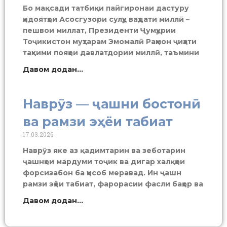
Бо мақсади татбиқи пайгиронаи дастуру
ҳидоятҳои Асосгузори сулҳу ваҳдати миллӣ –
пешвои миллат, Президенти Ҷумҳурии
Тоҷикистон муҳтарам Эмомалӣ Раҳмон ҷиҳати
таҳкими пояҳои давлатдории миллӣ, таъмини
Давом додан...
Наврӯз — ҷашни бостонӣ
ва рамзи эҳёи табиат
17.03.2026
Наврӯз яке аз қадимтарин ва зеботарин
ҷашнҳои мардуми тоҷик ва дигар халқҳои
форсизабон ба ҳисоб меравад. Ин ҷашн
рамзи эҳёи табиат, фарорасии фасли баҳор ва
Давом додан...