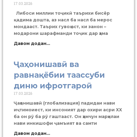
17.03.2026
Либоси миллии тоҷикӣ таърихи бисёр
қадима дошта, аз насл ба насл ба мерос
мондааст. Таърих гувоҳ аст, ки занон –
модарони шарафманди тоҷик дар ҳама
Давом додан...
Ҷаҳонишавӣ ва
равнақёбии таассуби
диню ифротгароӣ
17.03.2026
Ҷаҳонишавӣ (глобализация) падидаи нави
иҷтимоиест, ки инсоният дар охири асри ХХ
ба он рӯ ба рӯ гаштааст. Он ҳамчун марҳилаи
нави инкишофи ҷамъият ва самти
Давом додан...