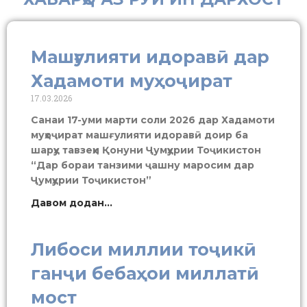
Машғулияти идоравӣ дар
Хадамоти муҳоҷират
17.03.2026
Санаи 17-уми марти соли 2026 дар Хадамоти
муҳоҷират машғулияти идоравӣ доир ба
шарҳу тавзеҳи Қонуни Ҷумҳурии Тоҷикистон
“Дар бораи танзими ҷашну маросим дар
Ҷумҳурии Тоҷикистон”
Давом додан...
Либоси миллии тоҷикӣ
ганҷи бебаҳои миллатӣ
мост