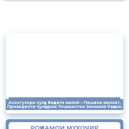
Асосгузори сулҳу Ваҳдати миллӣ – Пешвои миллат,
ПАЁМҲО
СУХАНРОНИҲО
СОМОНА
Президенти Ҷумҳурии Тоҷикистон Эмомалӣ Раҳмон
РОҲНАМОИ МУХОҶИР