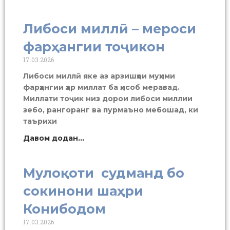
Либоси миллӣ – мероси
фарҳангии тоҷикон
17.03.2026
Либоси миллӣ яке аз арзишҳои муҳими
фарҳангии ҳар миллат ба ҳисоб меравад.
Миллати тоҷик низ дорои либоси миллии
зебо, рангоранг ва пурмаъно мебошад, ки
таърихи
Давом додан...
Мулоқоти судманд бо
сокинони шаҳри
Конибодом
17.03.2026