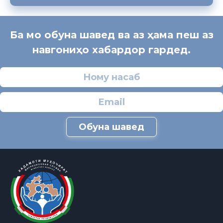
Ба мо обуна шавед ва аз ҳама пеш аз
навгониҳо хабардор гардед.
Обуна шавед