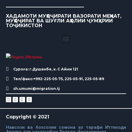
ХАДАМОТИ МУҲОҶИРАТИ ВАЗОРАТИ МЕҲНАТ,
МУҲОҶИРАТ ВА ШУҒЛИ АҲОЛИИ ҶУМҲУРИИ
ТОҶИКИСТОН
Суроға: г.Душанбе, к. С Айни 121
Тел/факс:+992-225-05-75, 225-05-91, 225-05-89
sh.umumi@migration.tj
Copyright © 2021
Навсози ва бозсозии сомона аз тарафи Иттиходи
Аврупо дар чахорчубаи Лоихаи «Бехтаркунии