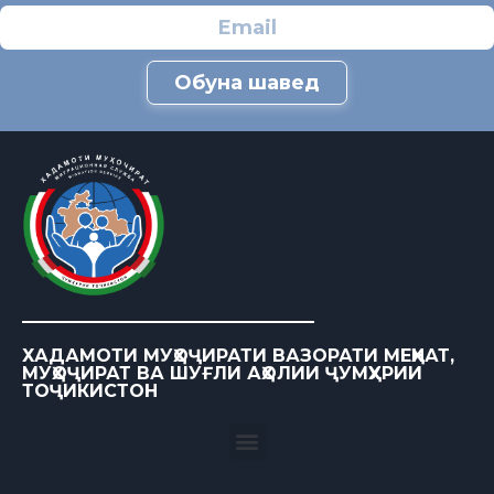
Обуна шавед
ХАДАМОТИ МУҲОҶИРАТИ ВАЗОРАТИ МЕҲНАТ,
МУҲОҶИРАТ ВА ШУҒЛИ АҲОЛИИ ҶУМҲУРИИ
ТОҶИКИСТОН