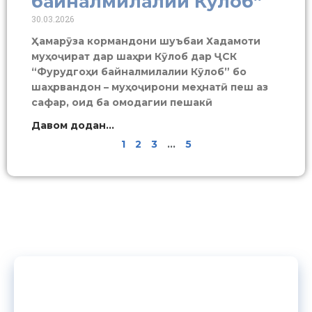
байналмилалии Кӯлоб”
30.03.2026
Ҳамарӯза кормандони шуъбаи Хадамоти
муҳоҷират дар шаҳри Кӯлоб дар ҶСК
“Фурудгоҳи байналмилалии Кӯлоб” бо
шаҳрвандон – муҳоҷирони меҳнатӣ пеш аз
сафар, оид ба омодагии пешакӣ
Давом додан...
1
2
3
…
5