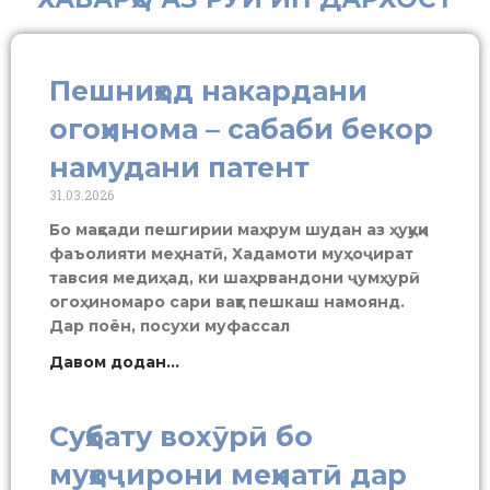
Пешниҳод накардани
огоҳинома – сабаби бекор
намудани патент
31.03.2026
Бо мақсади пешгирии маҳрум шудан аз ҳуқуқи
фаъолияти меҳнатӣ, Хадамоти муҳоҷират
тавсия медиҳад, ки шаҳрвандони ҷумҳурӣ
огоҳиномаро сари вақт пешкаш намоянд.
Дар поён, посухи муфассал
Давом додан...
Суҳбату вохӯрӣ бо
муҳоҷирони меҳнатӣ дар