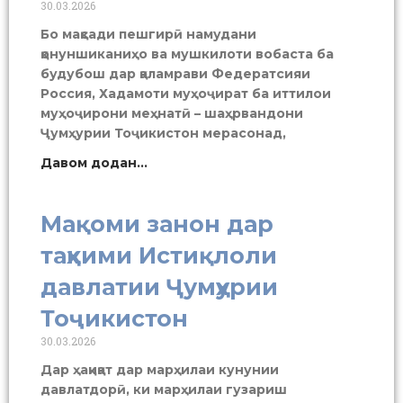
30.03.2026
Бо мақсади пешгирӣ намудани
қонуншиканиҳо ва мушкилоти вобаста ба
будубош дар қаламрави Федератсияи
Россия, Хадамоти муҳоҷират ба иттилои
муҳоҷирони меҳнатӣ – шаҳрвандони
Ҷумҳурии Тоҷикистон мерасонад,
Давом додан...
Мақоми занон дар
таҳкими Истиқлоли
давлатии Ҷумҳурии
Тоҷикистон
30.03.2026
Дар ҳақиқат дар марҳилаи кунунии
давлатдорӣ, ки марҳилаи гузариш