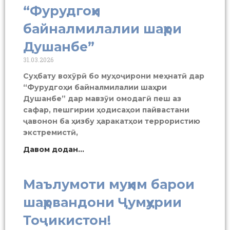
“Фурудгоҳи
байналмилалии шаҳри
Душанбе”
31.03.2026
Суҳбату вохӯрӣ бо муҳоҷирони меҳнатӣ дар
“Фурудгоҳи байналмилалии шаҳри
Душанбе” дар мавзӯи омодагӣ пеш аз
сафар, пешгирии ҳодисаҳои пайвастани
ҷавонон ба ҳизбу ҳаракатҳои террористию
экстремистӣ,
Давом додан...
Маълумоти муҳим барои
шаҳрвандони Ҷумҳурии
Тоҷикистон!