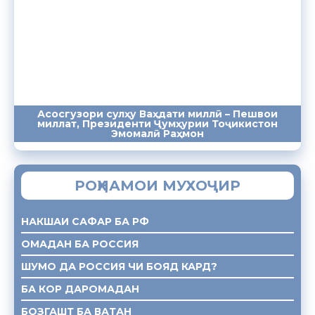
Асосгузори сулҳу Ваҳдати миллӣ – Пешвои
миллат, Президенти Ҷумҳурии Тоҷикистон
ПАЁМҲО
СУХАНРОНИҲО
СОМОНА
Эмомалӣ Раҳмон
РОҲНАМОИ МУХОҶИР
НАКШАИ САФАР БА РФ
ОМАДАН БА РОССИЯ
ШУМО ДА РОССИЯ ЧИ БОЯД КАРД?
БА КОР ДАРОМАДАН
БОЗГАШТ БА ВАТАН