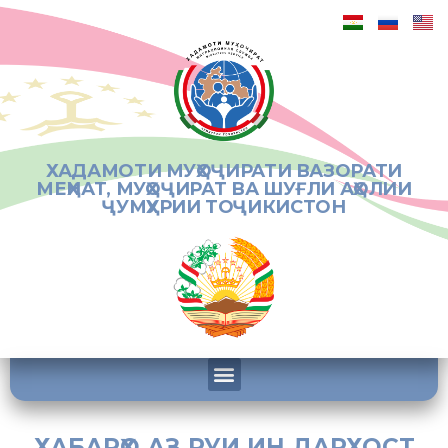
ХАДАМОТИ МУҲОҶИРАТИ ВАЗОРАТИ
МЕҲНАТ, МУҲОҶИРАТ ВА ШУҒЛИ АҲОЛИИ
ҶУМҲУРИИ ТОҶИКИСТОН
ХАБАРҲО АЗ РУИ ИН ДАРХОСТ