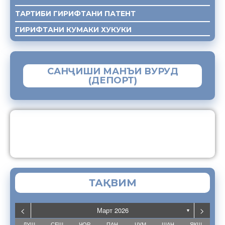
ТАРТИБИ ГИРИФТАНИ ПАТЕНТ
ГИРИФТАНИ КУМАКИ ХУКУКИ
САНҶИШИ МАНЪИ ВУРУД
(ДЕПОРТ)
ЗАМИМАИ МОБИЛИИ “МУҲОҶИР”
ТАҚВИМ
<
>
Март 2026
▼
ДУШ
СЕШ
ЧОР
ПАН
ҶУМ
ШАН
ЯКШ