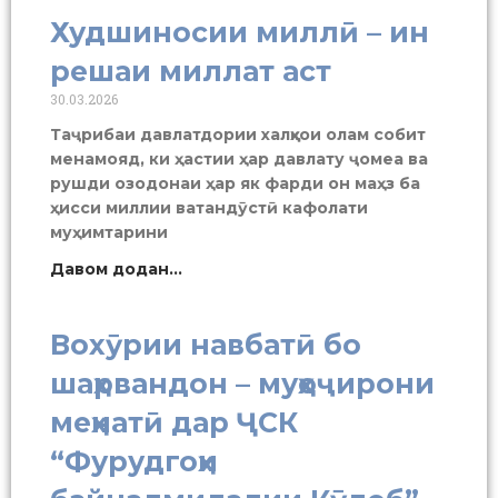
Худшиносии миллӣ – ин
решаи миллат аст
30.03.2026
Таҷрибаи давлатдории халқҳои олам собит
менамояд, ки ҳастии ҳар давлату ҷомеа ва
рушди озодонаи ҳар як фарди он маҳз ба
ҳисси миллии ватандӯстӣ кафолати
муҳимтарини
Давом додан...
Вохӯрии навбатӣ бо
шаҳрвандон – муҳоҷирони
меҳнатӣ дар ҶСК
“Фурудгоҳи