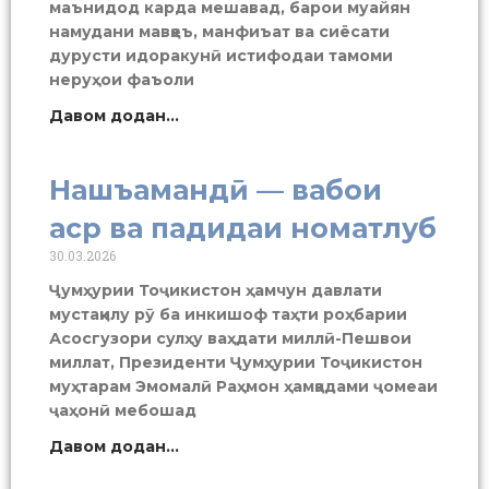
маънидод карда мешавад, барои муайян
намудани мавқеъ, манфиъат ва сиёсати
дурусти идоракунӣ истифодаи тамоми
неруҳои фаъоли
Давом додан...
Нашъамандӣ — вабои
аср ва падидаи номатлуб
30.03.2026
Ҷумҳурии Тоҷикистон ҳамчун давлати
мустақилу рӯ ба инкишоф таҳти роҳбарии
Асосгузори сулҳу ваҳдати миллӣ-Пешвои
миллат, Президенти Ҷумҳурии Тоҷикистон
муҳтарам Эмомалӣ Раҳмон ҳамқадами ҷомеаи
ҷаҳонӣ мебошад
Давом додан...