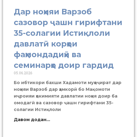
Дар ноҳияи Варзоб
сазовор ҷашн гирифтани
35-солагии Истиқлоли
давлатӣ корҳои
фаҳмондадиҳӣ ва
семинарҳо доир гардид
05.06.2026
Бо ибтикори бахши Хадамоти муҳоҷират дар
ноҳияи Варзоб дар ҳамкорӣ бо Мақомоти
иҷроияи ҳокимияти давлатии ноҳия доир ба
омодагӣ ва сазовор ҷашн гирифтани 35-
солагии Истиқлоли
Давом додан...