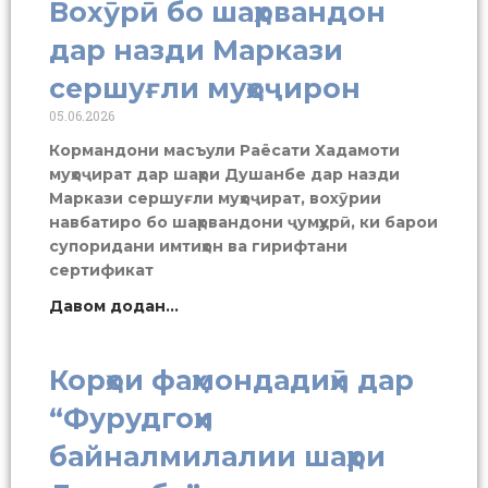
Вохӯрӣ бо шаҳрвандон
дар назди Маркази
сершуғли муҳоҷирон
05.06.2026
Кормандони масъули Раёсати Хадамоти
муҳоҷират дар шаҳри Душанбе дар назди
Маркази сершуғли муҳоҷират, вохӯрии
навбатиро бо шаҳрвандони ҷумҳурӣ, ки барои
супоридани имтиҳон ва гирифтани
сертификат
Давом додан...
Корҳои фаҳмондадиҳӣ дар
“Фурудгоҳи
байналмилалии шаҳри