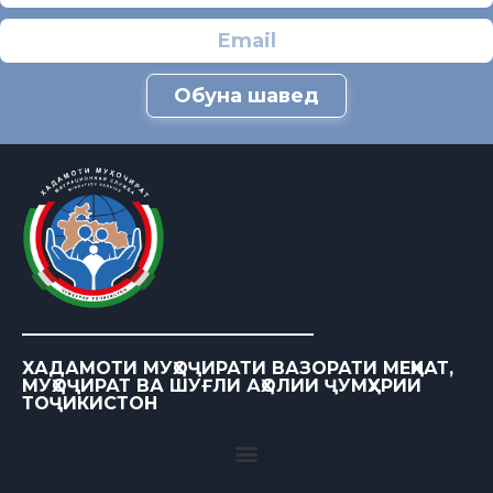
Обуна шавед
ХАДАМОТИ МУҲОҶИРАТИ ВАЗОРАТИ МЕҲНАТ,
МУҲОҶИРАТ ВА ШУҒЛИ АҲОЛИИ ҶУМҲУРИИ
ТОҶИКИСТОН