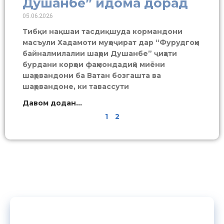
Душанбе” идома дорад
05.06.2026
Тибқи нақшаи тасдиқшуда кормандони
масъули Хадамоти муҳоҷират дар “Фурудгоҳи
байналмилалии шаҳри Душанбе” ҷиҳати
бурдани корҳои фаҳмондадиҳӣ миёни
шаҳрвандони ба Ватан бозгашта ва
шаҳрвандоне, ки тавассути
Давом додан...
1
2