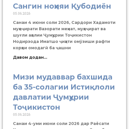
Сангин ноҳияи Қубодиён
05.06.2026
Санаи 4 июни соли 2026, Сардори Хадамоти
муҳоҷирати Вазорати меҳнат, муҳоҷират ва
шуғли аҳолии Ҷумҳурии Тоҷикистон
Нодирзода Иматшо ҷиҳати омӯзиши рафти
корҳои омодагӣ ба ҷашни
Давом додан...
Мизи мудаввар бахшида
ба 35-солагии Истиқлоли
давлатии Ҷумҳурии
Тоҷикистон
05.06.2026
Санаи 4-уми июни соли 2026 дар Раёсати