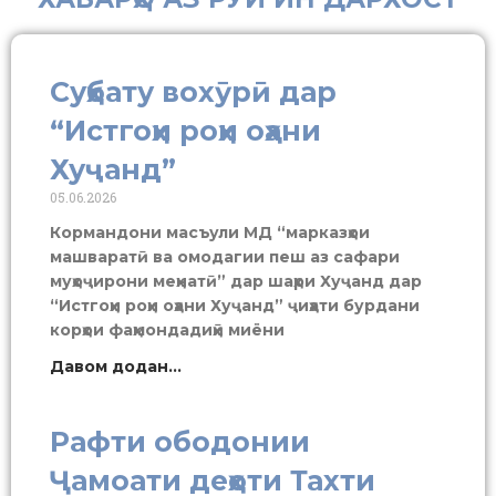
Суҳбату вохӯрӣ дар
“Истгоҳи роҳи оҳани
Хуҷанд”
05.06.2026
Кормандони масъули МД “марказҳои
машваратӣ ва омодагии пеш аз сафари
муҳоҷирони меҳнатӣ” дар шаҳри Хуҷанд дар
“Истгоҳи роҳи оҳани Хуҷанд” ҷиҳати бурдани
корҳои фаҳмондадиҳӣ миёни
Давом додан...
Рафти ободонии
Ҷамоати деҳоти Тахти