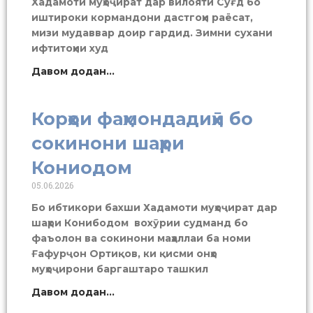
Хадамоти муҳоҷират дар вилояти Суғд бо
иштироки кормандони дастгоҳи раёсат,
мизи мудаввар доир гардид. Зимни сухани
ифтитоҳии худ
Давом додан...
Корҳои фаҳмондадиҳӣ бо
сокинони шаҳри
Кониодом
05.06.2026
Бо ибтикори бахши Хадамоти муҳоҷират дар
шаҳри Конибодом вохӯрии судманд бо
фаъолон ва сокинони маҳаллаи ба номи
Ғафурҷон Ортиқов, ки қисми онҳо
муҳоҷирони баргаштаро ташкил
Давом додан...