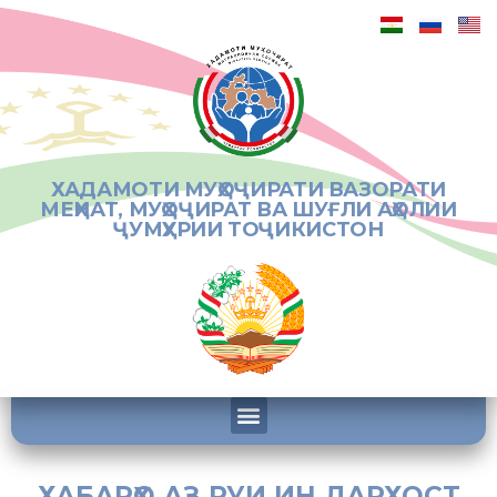
ХАДАМОТИ МУҲОҶИРАТИ ВАЗОРАТИ
МЕҲНАТ, МУҲОҶИРАТ ВА ШУҒЛИ АҲОЛИИ
ҶУМҲУРИИ ТОҶИКИСТОН
ХАБАРҲО АЗ РУИ ИН ДАРХОСТ