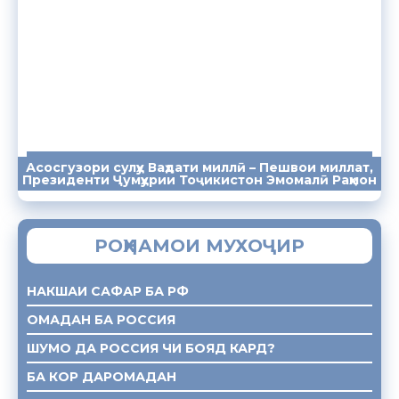
Асосгузори сулҳу Ваҳдати миллӣ – Пешвои миллат,
ПАЁМҲО
СУХАНРОНИҲО
СОМОНА
Президенти Ҷумҳурии Тоҷикистон Эмомалӣ Раҳмон
РОҲНАМОИ МУХОҶИР
НАКШАИ САФАР БА РФ
ОМАДАН БА РОССИЯ
ШУМО ДА РОССИЯ ЧИ БОЯД КАРД?
БА КОР ДАРОМАДАН