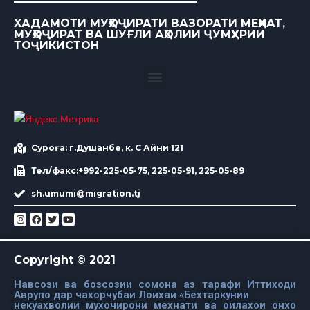
ХАДАМОТИ МУҲОҶИРАТИ ВАЗОРАТИ МЕҲНАТ,
МУҲОҶИРАТ ВА ШУҒЛИ АҲОЛИИ ҶУМҲУРИИ
ТОҶИКИСТОН
Суроға: г.Душанбе, к. С Айни 121
Тел/факс:+992-225-05-75, 225-05-91, 225-05-89
sh.umumi@migration.tj
Copyright © 2021
Навсози ва бозсозии сомона аз тарафи Иттиходи
Аврупо дар чахорчубаи Лоихаи «Бехтаркунии
некуахволии мухочирони мехнати ва оилахои онхо