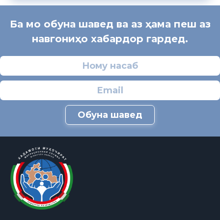
Ба мо обуна шавед ва аз ҳама пеш аз
навгониҳо хабардор гардед.
Обуна шавед