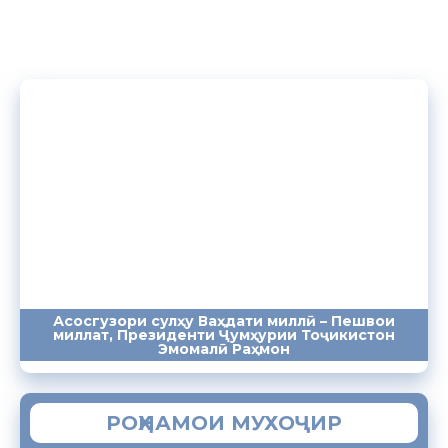
Асосгузори сулҳу Ваҳдати миллӣ – Пешвои
миллат, Президенти Ҷумҳурии Тоҷикистон
ПАЁМҲО
СУХАНРОНИҲО
СОМОНА
Эмомалӣ Раҳмон
РОҲНАМОИ МУХОҶИР