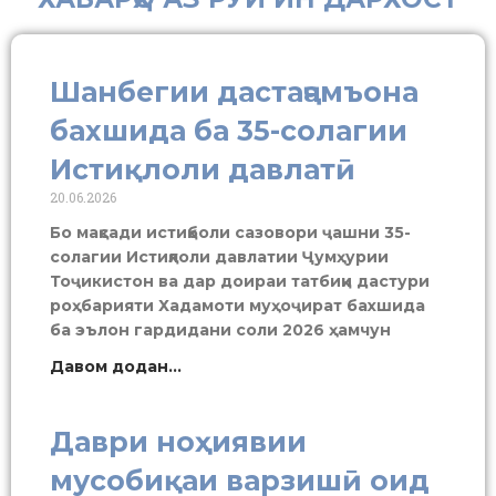
Шанбегии дастаҷамъона
бахшида ба 35-солагии
Истиқлоли давлатӣ
20.06.2026
Бо мақсади истиқболи сазовори ҷашни 35-
солагии Истиқлоли давлатии Ҷумҳурии
Тоҷикистон ва дар доираи татбиқи дастури
роҳбарияти Хадамоти муҳоҷират бахшида
ба эълон гардидани соли 2026 ҳамчун
Давом додан...
Даври ноҳиявии
мусобиқаи варзишӣ оид