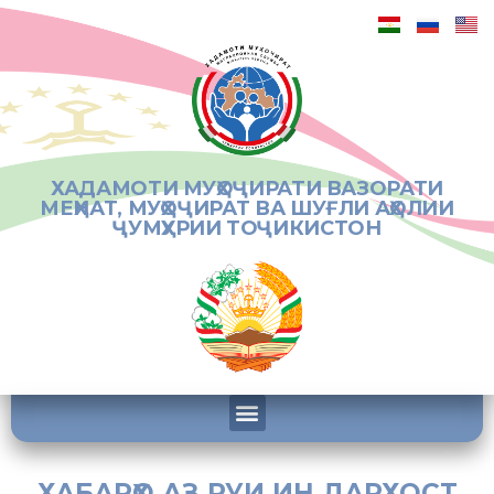
ХАДАМОТИ МУҲОҶИРАТИ ВАЗОРАТИ
МЕҲНАТ, МУҲОҶИРАТ ВА ШУҒЛИ АҲОЛИИ
ҶУМҲУРИИ ТОҶИКИСТОН
ХАБАРҲО АЗ РУИ ИН ДАРХОСТ