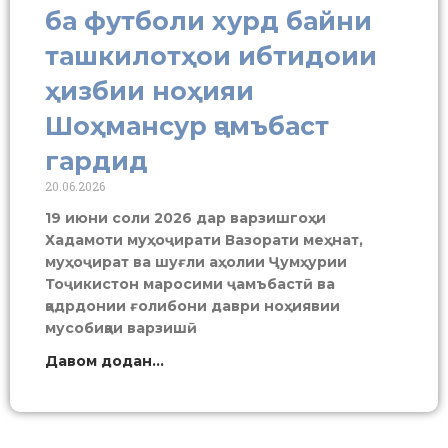
ба футболи хурд байни
ташкилотҳои ибтидоии
ҳизбии ноҳияи
Шоҳмансур ҷамъбаст
гардид
20.06.2026
19 июни соли 2026 дар варзишгоҳи
Хадамоти муҳоҷирати Вазорати меҳнат,
муҳоҷират ва шуғли аҳолии Ҷумҳурии
Тоҷикистон маросими ҷамъбастӣ ва
қадрдонии ғолибони даври ноҳиявии
мусобиқаи варзишӣ
Давом додан...