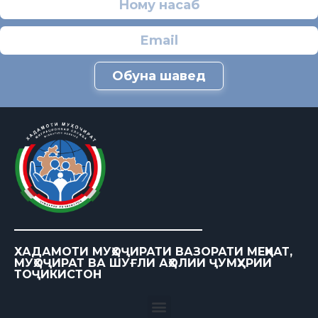
Обуна шавед
ХАДАМОТИ МУҲОҶИРАТИ ВАЗОРАТИ МЕҲНАТ,
МУҲОҶИРАТ ВА ШУҒЛИ АҲОЛИИ ҶУМҲУРИИ
ТОҶИКИСТОН