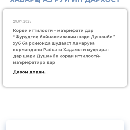
29.07.2025
Корҳои иттилоотӣ – маърифатӣ дар
“Фурудгоҳи байналмилалии шаҳри Душанбе”
хуб ба роҳ монда шудааст Ҳамарӯза
кормандони Раёсати Хадамоти муҳоҷират
дар шаҳри Душанбе корҳои иттилоотӣ-
маърифатиро дар
Давом додан...