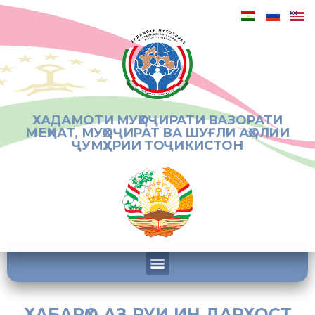
ХАДАМОТИ МУҲОҶИРАТИ ВАЗОРАТИ
МЕҲНАТ, МУҲОҶИРАТ ВА ШУҒЛИ АҲОЛИИ
ҶУМҲУРИИ ТОҶИКИСТОН
ХАБАРҲО АЗ РУИ ИН ДАРХОСТ