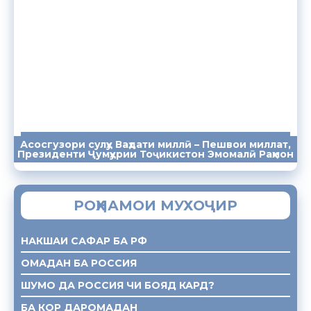
Асосгузори сулҳу Ваҳдати миллӣ – Пешвои миллат,
ПАЁМҲО
СУХАНРОНИҲО
СОМОНА
Президенти Ҷумҳурии Тоҷикистон Эмомалӣ Раҳмон
РОҲНАМОИ МУХОҶИР
НАКШАИ САФАР БА РФ
ОМАДАН БА РОССИЯ
ШУМО ДА РОССИЯ ЧИ БОЯД КАРД?
БА КОР ДАРОМАДАН