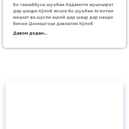
​Бо ташаббуси шуъбаи Хадамоти муҳоҷират
дар шаҳри Кӯлоб якҷоя бо шуъбаи Агентии
меҳнат ва шуғли аҳолӣ дар шаҳр дар назди ​
бинои Донишгоҳи давлатии Кӯлоб
Давом додан...