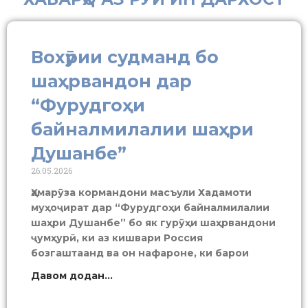
Вохӯрии судманд бо
шаҳрвандон дар
“Фурудгоҳи
байналмилалии шаҳри
Душанбе”
26.05.2026
Ҳамарӯза кормандони масъули Хадамоти
муҳоҷират дар “Фурудгоҳи байналмилалии
шаҳри Душанбе” бо як гурӯҳи шаҳрвандони
ҷумҳурӣ, ки аз кишвари Россия
бозгаштаанд ва он нафароне, ки барои
Давом додан...