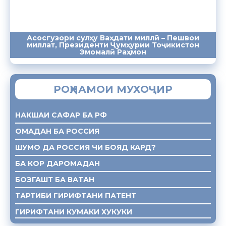
Асосгузори сулҳу Ваҳдати миллӣ – Пешвои
миллат, Президенти Ҷумҳурии Тоҷикистон
ПАЁМҲО
СУХАНРОНИҲО
СОМОНА
Эмомалӣ Раҳмон
РОҲНАМОИ МУХОҶИР
НАКШАИ САФАР БА РФ
ОМАДАН БА РОССИЯ
ШУМО ДА РОССИЯ ЧИ БОЯД КАРД?
БА КОР ДАРОМАДАН
БОЗГАШТ БА ВАТАН
ТАРТИБИ ГИРИФТАНИ ПАТЕНТ
ГИРИФТАНИ КУМАКИ ХУКУКИ