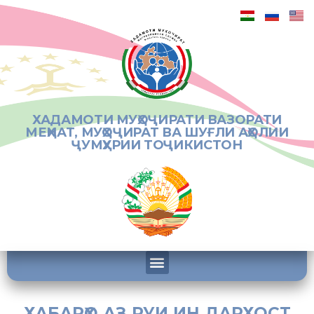
ХАДАМОТИ МУҲОҶИРАТИ ВАЗОРАТИ
МЕҲНАТ, МУҲОҶИРАТ ВА ШУҒЛИ АҲОЛИИ
ҶУМҲУРИИ ТОҶИКИСТОН
ХАБАРҲО АЗ РУИ ИН ДАРХОСТ