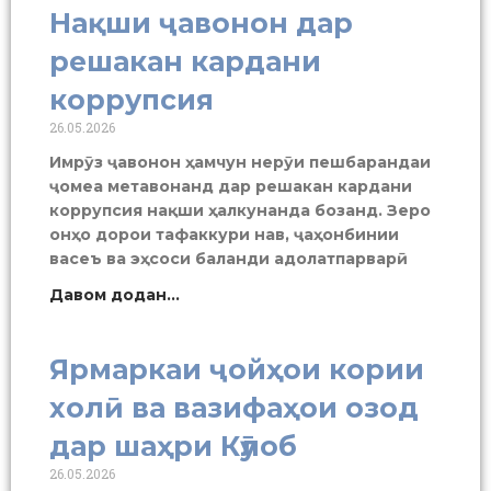
Нақши ҷавонон дар
решакан кардани
коррупсия
26.05.2026
Имрӯз ҷавонон ҳамчун нерӯи пешбарандаи
ҷомеа метавонанд дар решакан кардани
коррупсия нақши ҳалкунанда бозанд. Зеро
онҳо дорои тафаккури нав, ҷаҳонбинии
васеъ ва эҳсоси баланди адолатпарварӣ
Давом додан...
Ярмаркаи ҷойҳои кории
холӣ ва вазифаҳои озод
дар шаҳри Кӯлоб
26.05.2026