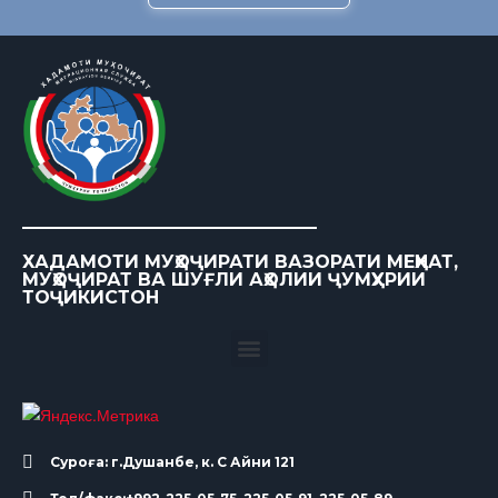
ХАДАМОТИ МУҲОҶИРАТИ ВАЗОРАТИ МЕҲНАТ,
МУҲОҶИРАТ ВА ШУҒЛИ АҲОЛИИ ҶУМҲУРИИ
ТОҶИКИСТОН
Суроға: г.Душанбе, к. С Айни 121