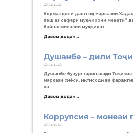
26.02.2026
Кормандони дастгоҳи марказии Хадам
пеш аз сафари муҳоҷирони меҳнатӣ” д
байналмилалии муҳоҷират
Давом додан...
Душанбе – дили Тоҷ
26.02.2026
Душанбе бузургтарин шаҳри Тоҷикист
маркази сиёсӣ, иқтисодӣ ва фарҳангии
ва
Давом додан...
Коррупсия – монеаи
26.02.2026