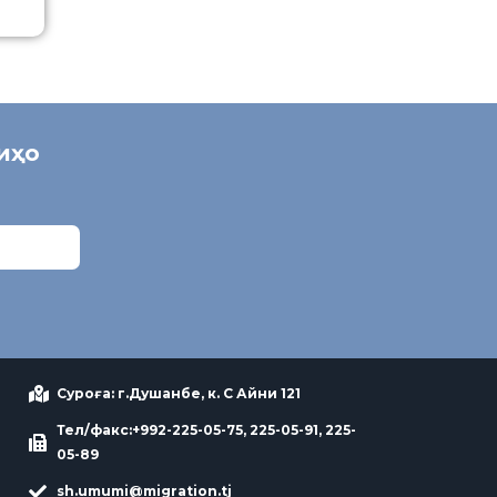
ниҳо
Суроға: г.Душанбе, к. С Айни 121
Тел/факс:+992-225-05-75, 225-05-91, 225-
05-89
sh.umumi@migration.tj