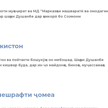
оти муҳоҷират ва МД “Марказҳои машваратӣ ва омодаги
ар шаҳри Душанбе дар ҳамкорӣ бо Созмони
икистон
он ва пойтахти бошукӯҳи он мебошад. Шаҳри Душанбе
 кишвар буда, дар ин ҷо майдонҳо, биноҳо, муҷассамаҳо
 пешрафти ҷомеа