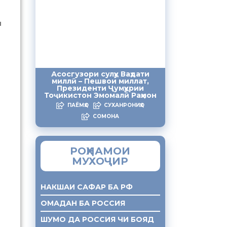
и
Асосгузори сулҳу Ваҳдати
миллӣ – Пешвои миллат,
Президенти Ҷумҳурии
Тоҷикистон Эмомалӣ Раҳмон
ПАЁМҲО
СУХАНРОНИҲО
СОМОНА
РОҲНАМОИ
МУХОҶИР
НАКШАИ САФАР БА РФ
ОМАДАН БА РОССИЯ
ШУМО ДА РОССИЯ ЧИ БОЯД