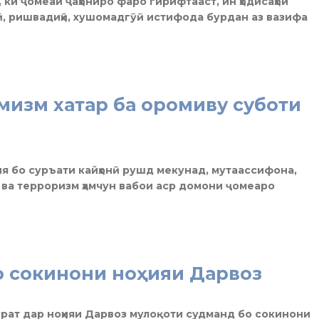
 ки ҷомеаи ҷаҳониро фаро гирифтааст, ин ҳодисаҳои
, ришвадиҳӣ, хушомадгӯӣ истифода бурдан аз вазифа
мизм хатар ба оромиву суботи
ия бо суръати кайҳонӣ рушд мекунад, мутаассифона,
 ва терроризм ҳамчун вабои аср домони ҷомеаро
о сокинони ноҳияи Дарвоз
рат дар ноҳияи Дарвоз мулоқоти судманд бо сокинони