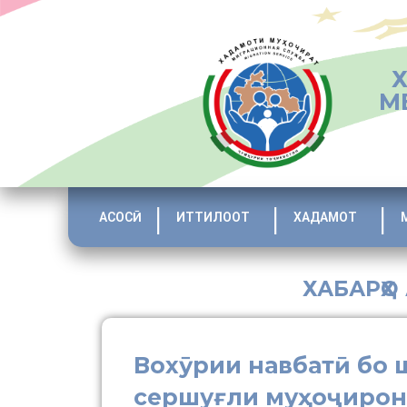
М
АСОСӢ
ИТТИЛООТ
ХАДАМОТ
ХАБАРҲО
Вохӯрии навбатӣ бо 
сершуғли муҳоҷирон