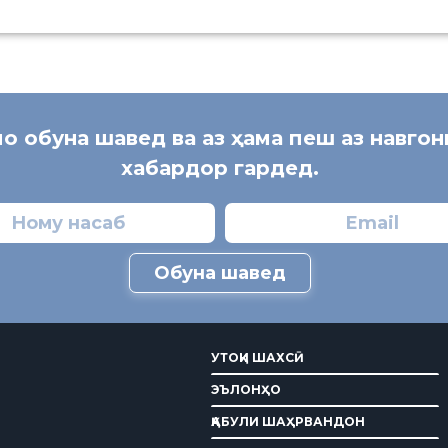
мо обуна шавед ва аз ҳама пеш аз навго
хабардор гардед.
Обуна шавед
УТОҚИ ШАХСӢ
ЭЪЛОНҲО
ҚАБУЛИ ШАҲРВАНДОН