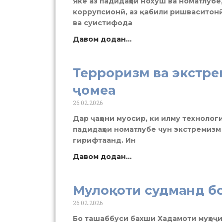
Яке аз падидаҳои нохуш ва номатлубе,
коррупсионӣ, аз қабили ришваситонӣ
ва суистифода
Давом додан...
Терроризм ва экстре
ҷомеа
26.02.2026
Дар ҷаҳони муосир, ки илму технолог
падидаҳои номатлубе чун экстремизм
гирифтаанд. Ин
Давом додан...
Мулоқоти судманд б
26.02.2026
Бо ташаббуси бахши Хадамоти муҳоҷи