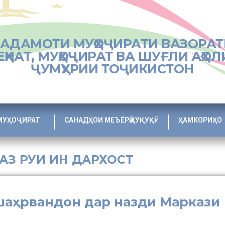
ХАДАМОТИ МУҲОҶИРАТИ ВАЗОРАТ
ЕҲНАТ, МУҲОҶИРАТ ВА ШУҒЛИ АҲОЛ
ҶУМҲУРИИ ТОҶИКИСТОН
МУҲОҶИРАТ
САНАДҲОИ МЕЪЁРӢ ҲУҚУҚӢ
ҲАМКОРИҲО
 АЗ РУИ ИН ДАРХОСТ
шаҳрвандон дар назди Маркази