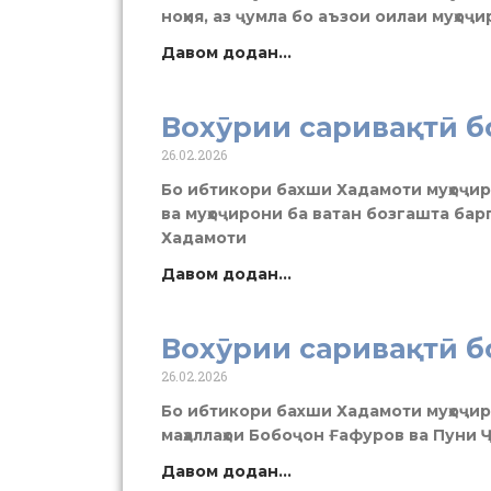
ноҳия, аз ҷумла бо аъзои оилаи муҳо
Давом додан...
Вохӯрии саривақтӣ б
26.02.2026
Бо ибтикори бахши Хадамоти муҳоҷир
ва муҳоҷирони ба ватан бозгашта ба
Хадамоти
Давом додан...
Вохӯрии саривақтӣ б
26.02.2026
Бо ибтикори бахши Хадамоти муҳоҷира
маҳаллаҳои Бобоҷон Ғафуров ва Пуни
Давом додан...