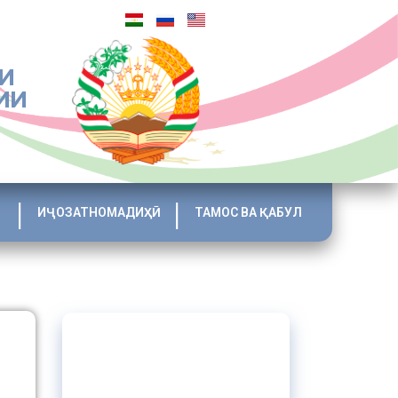
И
ИИ
ИҶОЗАТНОМАДИҲӢ
ТАМОС ВА ҚАБУЛ