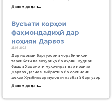
Давом додан...
Вусъати корҳои
фаҳмондадиҳӣ дар
ноҳияи Дарвоз
21.08.2025
Дар идомаи баргузории чорабиниҳои
тарғиботӣ ва вохӯриҳо бо аҳолӣ, мудири
бахши Хадамоти муҳоҷират дар ноҳияи
Дарвоз Дагиев Зиёратшо бо сокинони
деҳаи Хумбиовар мулоқоти навбатӣ баргузор
Давом додан...