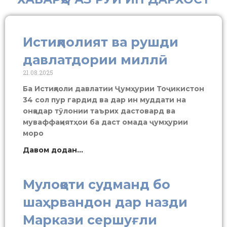
Истиқлолият ва рушди
давлатдории миллӣ
21.08.2025
Ба Истиқлоли давлатии Ҷумҳурии Тоҷикистон
34 сол пур гардид ва дар ин муддати на
онқадар тӯлонии таърих дастовард ва
муваффақиятҳои ба даст омада ҷумҳурии
моро
Давом додан...
Мулоқоти судманд бо
шаҳрвандон дар назди
Маркази сершуғли