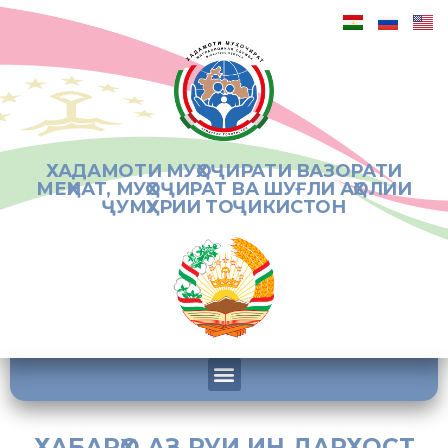
ХАДАМОТИ МУҲОҶИРАТИ ВАЗОРАТИ
МЕҲНАТ, МУҲОҶИРАТ ВА ШУҒЛИ АҲОЛИИ
ҶУМҲУРИИ ТОҶИКИСТОН
ХАБАРҲО АЗ РУИ ИН ДАРХОСТ