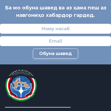
Ба мо обуна шавед ва аз ҳама пеш аз
навгониҳо хабардор гардед.
Обуна шавед