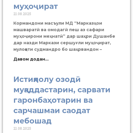
муҳоҷират
21.08.2025
Кормандони масъули МД “Марказҳои
машваратӣ ва омодагӣ пеш аз сафари
муҳоҷирони меҳнатӣ” дар шаҳри Душанбе
дар назди Маркази сершуғли муҳоҷират,
мулоқоти судмандро бо шаҳрвандон –
Давом додан...
Истиқлолу озодӣ
муқаддастарин, сарвати
гаронбаҳотарин ва
сарчашмаи саодат
мебошад
21.08.2025