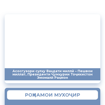
Асосгузори сулҳу Ваҳдати миллӣ – Пешвои
миллат, Президенти Ҷумҳурии Тоҷикистон
ПАЁМҲО
СУХАНРОНИҲО
СОМОНА
Эмомалӣ Раҳмон
РОҲНАМОИ МУХОҶИР