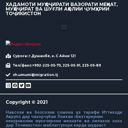
ХАДАМОТИ МУҲОҶИРАТИ ВАЗОРАТИ МЕҲНАТ,
МУҲОҶИРАТ ВА ШУҒЛИ АҲОЛИИ ҶУМҲУРИИ
ТОҶИКИСТОН
Суроға: г.Душанбе, к. С Айни 121
Тел/факс:+992-225-05-75, 225-05-91, 225-05-89
sh.umumi@migration.tj
Copyright © 2021
Навсози ва бозсозии сомона аз тарафи Иттиходи
Аврупо дар чахорчубаи Лоихаи «Бехтаркунии
некуахволии мухочирони мехнати ва оилахои онхо
дар Точикистон» маблаггузори карда шудааст.