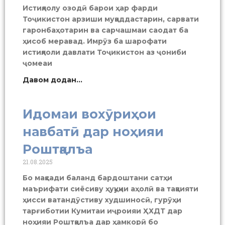
Истиқлолу озодӣ барои ҳар фарди
Тоҷикистон арзиши муқаддастарин, сарвати
гаронбаҳотарин ва сарчашмаи саодат ба
ҳисоб меравад. Имрӯз ба шарофати
истиқлоли давлати Тоҷикистон аз ҷониби
ҷомеаи
Давом додан...
Идомаи вохӯриҳои
навбатӣ дар ноҳияи
Роштқалъа
21.08.2025
Бо мақсади баланд бардоштани сатҳи
маърифати сиёсиву ҳуқуқии аҳолӣ ва тақвияти
ҳисси ватандӯстиву худшиносӣ, гурӯҳи
тарғиботии Кумитаи иҷроияи ҲХДТ дар
ноҳияи Роштқалъа дар ҳамкорӣ бо