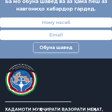
Ба мо обуна шавед ва аз ҳама пеш аз
навгониҳо хабардор гардед.
Обуна шавед
ХАДАМОТИ МУҲОҶИРАТИ ВАЗОРАТИ МЕҲНАТ,