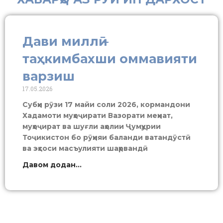
Дави миллӣ –
таҳкимбахши оммавияти
варзиш
17.05.2026
Субҳи рӯзи 17 майи соли 2026, кормандони
Хадамоти муҳоҷирати Вазорати меҳнат,
муҳоҷират ва шуғли аҳолии Ҷумҳурии
Тоҷикистон бо рӯҳияи баланди ватандӯстӣ
ва эҳсоси масъулияти шаҳрвандӣ
Давом додан...