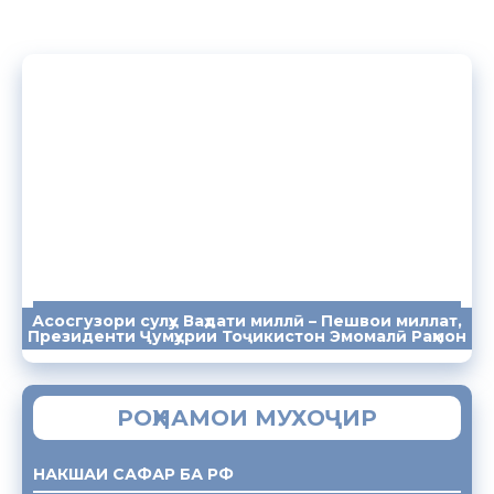
Асосгузори сулҳу Ваҳдати миллӣ – Пешвои миллат,
ПАЁМҲО
СУХАНРОНИҲО
СОМОНА
Президенти Ҷумҳурии Тоҷикистон Эмомалӣ Раҳмон
РОҲНАМОИ МУХОҶИР
НАКШАИ САФАР БА РФ