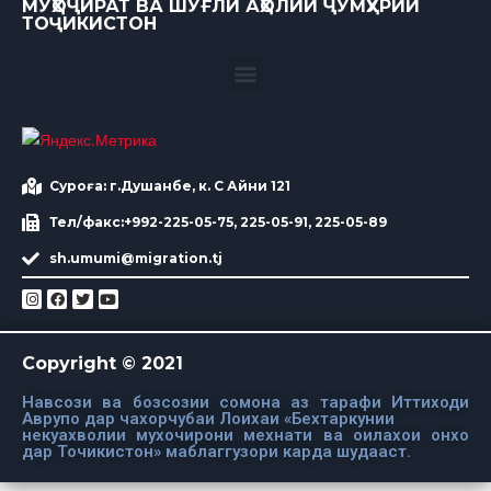
МУҲОҶИРАТ ВА ШУҒЛИ АҲОЛИИ ҶУМҲУРИИ
ТОҶИКИСТОН
Суроға: г.Душанбе, к. С Айни 121
Тел/факс:+992-225-05-75, 225-05-91, 225-05-89
sh.umumi@migration.tj
Copyright © 2021
Навсози ва бозсозии сомона аз тарафи Иттиходи
Аврупо дар чахорчубаи Лоихаи «Бехтаркунии
некуахволии мухочирони мехнати ва оилахои онхо
дар Точикистон» маблаггузори карда шудааст.