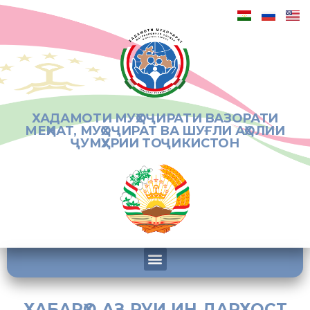
ХАДАМОТИ МУҲОҶИРАТИ ВАЗОРАТИ
МЕҲНАТ, МУҲОҶИРАТ ВА ШУҒЛИ АҲОЛИИ
ҶУМҲУРИИ ТОҶИКИСТОН
ХАБАРҲО АЗ РУИ ИН ДАРХОСТ