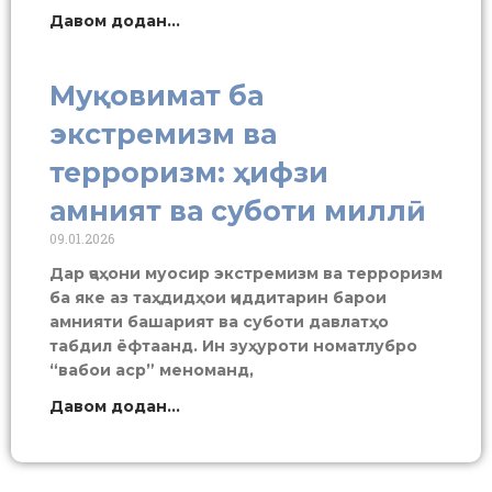
Давом додан...
Муқовимат ба
экстремизм ва
терроризм: ҳифзи
амният ва суботи миллӣ
09.01.2026
Дар ҷаҳони муосир экстремизм ва терроризм
ба яке аз таҳдидҳои ҷиддитарин барои
амнияти башарият ва суботи давлатҳо
табдил ёфтаанд. Ин зуҳуроти номатлубро
“вабои аср” меноманд,
Давом додан...