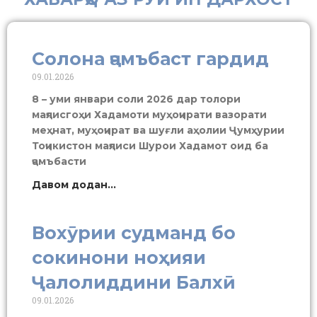
Солона ҷамъбаст гардид
09.01.2026
8 – уми январи соли 2026 дар толори
маҷлисгоҳи Хадамоти муҳоҷирати вазорати
меҳнат, муҳоҷират ва шуғли аҳолии Ҷумҳурии
Тоҷикистон маҷлиси Шурои Хадамот оид ба
ҷамъбасти
Давом додан...
Вохӯрии судманд бо
сокинони ноҳияи
Ҷалолиддини Балхӣ
09.01.2026