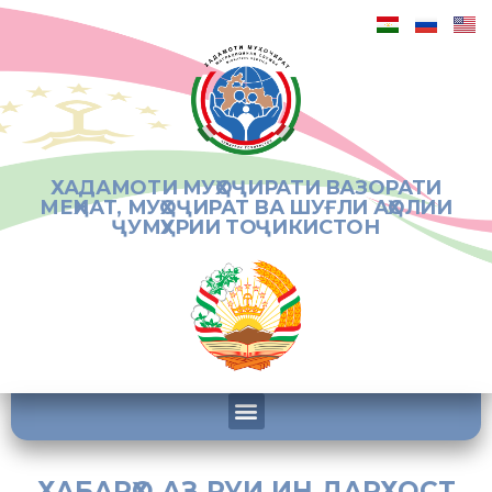
ХАДАМОТИ МУҲОҶИРАТИ ВАЗОРАТИ
МЕҲНАТ, МУҲОҶИРАТ ВА ШУҒЛИ АҲОЛИИ
ҶУМҲУРИИ ТОҶИКИСТОН
ХАБАРҲО АЗ РУИ ИН ДАРХОСТ