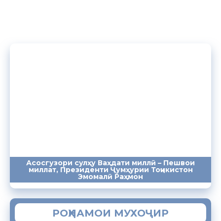
Асосгузори сулҳу Ваҳдати миллӣ – Пешвои
миллат, Президенти Ҷумҳурии Тоҷикистон
ПАЁМҲО
СУХАНРОНИҲО
СОМОНА
Эмомалӣ Раҳмон
РОҲНАМОИ МУХОҶИР