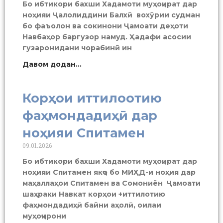
Бо ибтикори бахши Хадамоти муҳоҷират дар
ноҳияи Ҷалолиддини Балхӣ вохӯрии судман
бо фаъолон ва сокинони Ҷамоати деҳоти
Навбаҳор баргузор намуд. Ҳадафи асосии
гузаронидани чорабинӣ ин
Давом додан...
Корҳои иттилоотию
фаҳмондадиҳӣ дар
ноҳияи Спитамен
09.01.2026
Бо ибтикори бахши Хадамоти муҳоҷират дар
ноҳияи Спитамен якҷо бо МИҲД-и ноҳия дар
маҳаллаҳои Спитамен ва Сомониён Ҷамоати
шаҳраки Навкат корҳои +иттилотию
фаҳмондадиҳӣ байни аҳолӣ, оилаи
муҳоҷирони