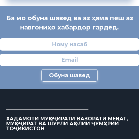
Ба мо обуна шавед ва аз ҳама пеш аз
навгониҳо хабардор гардед.
Обуна шавед
ХАДАМОТИ МУҲОҶИРАТИ ВАЗОРАТИ МЕҲНАТ,
МУҲОҶИРАТ ВА ШУҒЛИ АҲОЛИИ ҶУМҲУРИИ
ТОҶИКИСТОН