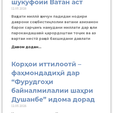
шукуфоии Ватан аст
12.05.2026
Ваҳдати миллӣ ҳамчун падидаи нодири
даврони соҳибистиқлолии ватани азизамон
барои сарҷамъ намудани миллати дар ҳоли
парокандашавӣ қарордоштаи тоҷик ва аз
вартаи нестӣ раҳоӣ бахшидани давлати
Давом додан...
Корҳои иттилоотӣ –
фаҳмондадиҳӣ дар
“Фурудгоҳи
байналмилалии шаҳри
Душанбе” идома дорад
12.05.2026