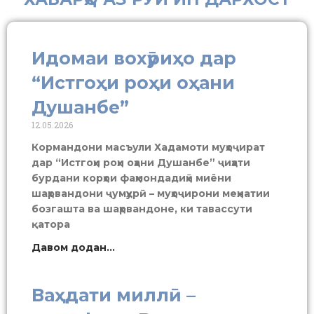
Идомаи вохӯриҳо дар
“Истгоҳи роҳи оҳани
Душанбе”
12.05.2026
Кормандони масъули Хадамоти муҳоҷират
дар “Истгоҳи роҳи оҳани Душанбе” ҷиҳати
бурдани корҳои фаҳмондадиҳӣ миёни
шаҳрвандони ҷумҳурӣ – муҳоҷирони меҳнатии
бозгашта ва шаҳрвандоне, ки тавассути
қатора
Давом додан...
Ваҳдати миллӣ –