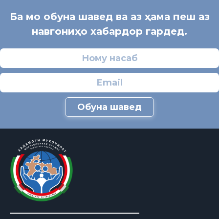
Ба мо обуна шавед ва аз ҳама пеш аз
навгониҳо хабардор гардед.
Обуна шавед