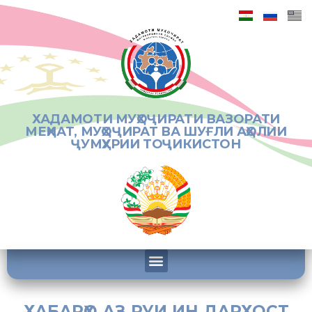
ХАДАМОТИ МУҲОҶИРАТИ ВАЗОРАТИ
МЕҲНАТ, МУҲОҶИРАТ ВА ШУҒЛИ АҲОЛИИ
ҶУМҲУРИИ ТОҶИКИСТОН
ХАБАРҲО АЗ РУИ ИН ДАРХОСТ