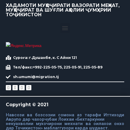
ХАДАМОТИ МУҲОҶИРАТИ ВАЗОРАТИ МЕҲНАТ,
МУҲОҶИРАТ ВА ШУҒЛИ АҲОЛИИ ҶУМҲУРИИ
ТОҶИКИСТОН
Суроға: г.Душанбе, к. С Айни 121
Тел/факс:+992-225-05-75, 225-05-91, 225-05-89
sh.umumi@migration.tj
Copyright © 2021
Навсози ва бозсозии сомона аз тарафи Иттиходи
Аврупо дар чахорчубаи Лоихаи «Бехтаркунии
некуахволии мухочирони мехнати ва оилахои онхо
дар Точикистон» маблаггузори карда шудааст.