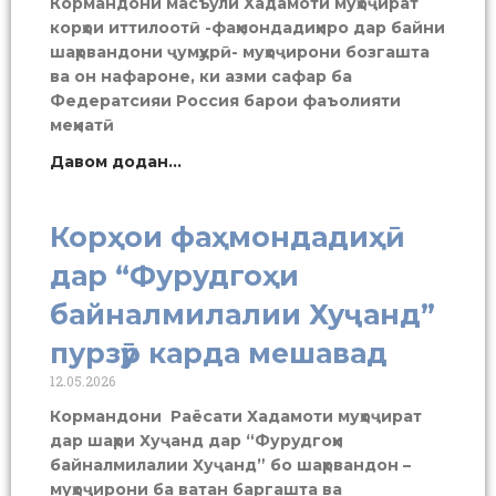
Кормандони масъули Хадамоти муҳоҷират
корҳои иттилоотӣ -фаҳмондадиҳиро дар байни
шаҳрвандони ҷумҳурӣ- муҳоҷирони бозгашта
ва он нафароне, ки азми сафар ба
Федератсияи Россия барои фаъолияти
меҳнатӣ
Давом додан...
Корҳои фаҳмондадиҳӣ
дар “Фурудгоҳи
байналмилалии Хуҷанд”
пурзӯр карда мешавад
12.05.2026
Кормандони Раёсати Хадамоти муҳоҷират
дар шаҳри Хуҷанд дар “Фурудгоҳи
байналмилалии Хуҷанд” бо шаҳрвандон –
муҳоҷирони ба ватан баргашта ва