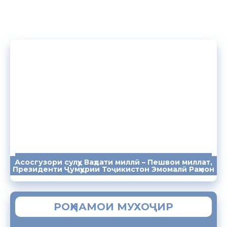
Асосгузори сулҳу Ваҳдати миллӣ – Пешвои миллат,
ПАЁМҲО
СУХАНРОНИҲО
СОМОНА
Президенти Ҷумҳурии Тоҷикистон Эмомалӣ Раҳмон
РОҲНАМОИ МУХОҶИР