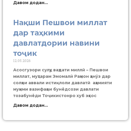
Давом додан...
Нақши Пешвои миллат
дар таҳкими
давлатдории навини
тоҷик
12.05.2026
Асосгузори сулҳу ваҳдати миллӣ – Пешвои
миллат, муҳтарам Эмомалӣ Раҳмон ҳанӯз дар
солҳои аввали истиқлоли давлатӣ аҳамияти
муҳими вазифаҳои бунёдсози давлати
тозабунёди Тоҷикистонро хуб эҳсос
Давом додан...