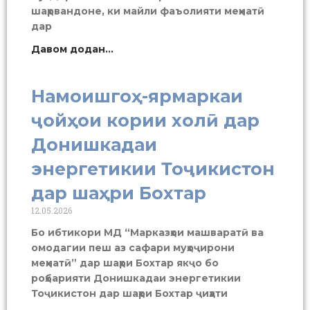
шаҳрвандоне, ки майли фаъолияти меҳнатӣ
дар
Давом додан...
Намоишгоҳ-ярмаркаи
ҷойҳои кории холӣ дар
Донишкадаи
энергетикии Тоҷикистон
дар шаҳри Бохтар
12.05.2026
Бо ибтикори МД “Марказҳои машваратӣ ва
омодагии пеш аз сафари муҳоҷирони
меҳнатӣ” дар шаҳри Бохтар якҷо бо
роҳбарияти Донишкадаи энергетикии
Тоҷикистон дар шаҳри Бохтар ҷиҳати