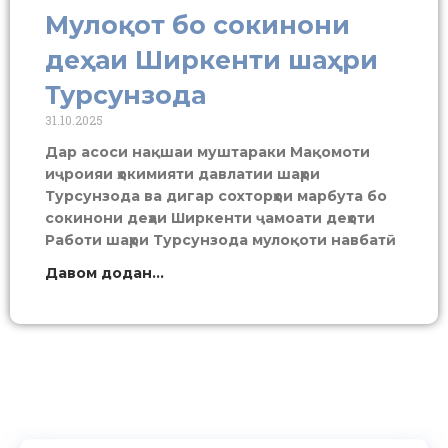
Мулоқот бо сокинони
деҳаи Ширкенти шаҳри
Турсунзода
31.10.2025
Дар асоси нақшаи муштараки Мақомоти
иҷроияи ҳокимияти давлатии шаҳри
Турсунзода ва дигар сохторҳои марбута бо
сокинони деҳаи Ширкенти ҷамоати деҳоти
Работи шаҳри Турсунзода мулоқоти навбатӣ
Давом додан...