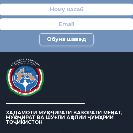
Обуна шавед
ХАДАМОТИ МУҲОҶИРАТИ ВАЗОРАТИ МЕҲНАТ,
МУҲОҶИРАТ ВА ШУҒЛИ АҲОЛИИ ҶУМҲУРИИ
ТОҶИКИСТОН