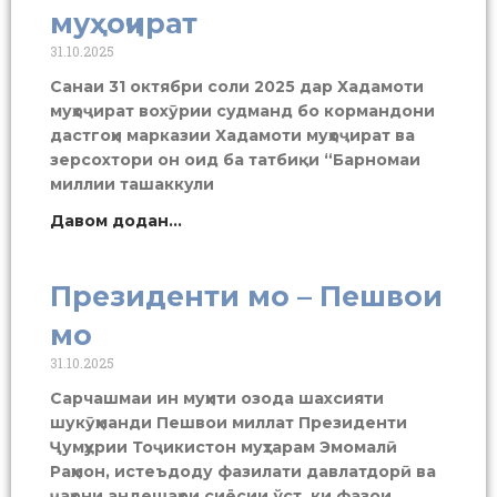
муҳоҷират
31.10.2025
Санаи 31 октябри соли 2025 дар Хадамоти
муҳоҷират вохӯрии судманд бо кормандони
дастгоҳи марказии Хадамоти муҳоҷират ва
зерсохтори он оид ба татбиқи “Барномаи
миллии ташаккули
Давом додан...
Президенти мо – Пешвои
мо
31.10.2025
Сарчашмаи ин муҳити озода шахсияти
шукӯҳманди Пешвои миллат Президенти
Ҷумҳурии Тоҷикистон муҳтарам Эмомалӣ
Раҳмон, истеъдоду фазилати давлатдорӣ ва
ҷаҳони андешаҳои сиёсии ўст, ки фазои