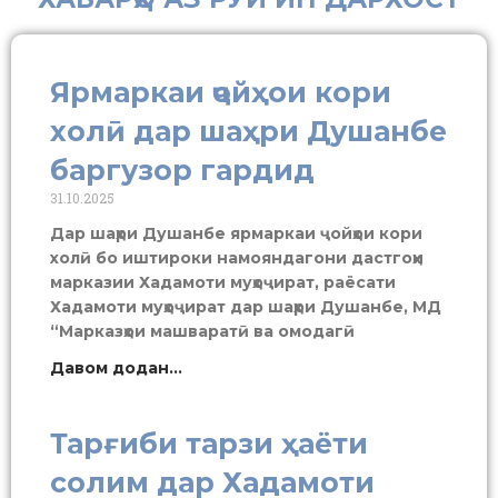
Ярмаркаи ҷойҳои кори
холӣ дар шаҳри Душанбе
баргузор гардид
31.10.2025
Дар шаҳри Душанбе ярмаркаи ҷойҳои кори
холӣ бо иштироки намояндагони дастгоҳи
марказии Хадамоти муҳоҷират, раёсати
Хадамоти муҳоҷират дар шаҳри Душанбе, МД
“Марказҳои машваратӣ ва омодагӣ
Давом додан...
Тарғиби тарзи ҳаёти
солим дар Хадамоти