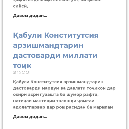
сиёсӣ,
Давом додан...
Қабули Конститутсия
арзишмандтарин
дастоварди миллати
тоҷик
31.10.2025
Қабули Конститутсия арзишмандтарин
дастоварди мардум ва давлати тоҷикон дар
охири асри гузашта ба шумор рафта,
натиҷаи мантиқии талошҳои ҷомеаи
адолатпарвар дар роҳи расидан ба марҳилаи
Давом додан...