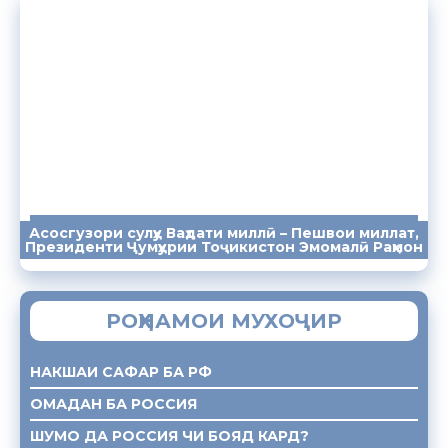
Асосгузори сулҳу Ваҳдати миллӣ – Пешвои миллат,
ПАЁМҲО
СУХАНРОНИҲО
СОМОНА
Президенти Ҷумҳурии Тоҷикистон Эмомалӣ Раҳмон
РОҲНАМОИ МУХОҶИР
НАКШАИ САФАР БА РФ
ОМАДАН БА РОССИЯ
ШУМО ДА РОССИЯ ЧИ БОЯД КАРД?