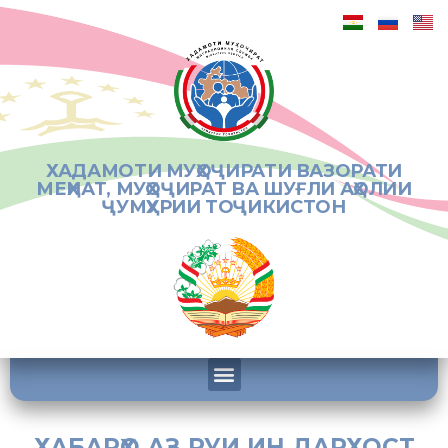
ХАДАМОТИ МУҲОҶИРАТИ ВАЗОРАТИ
МЕҲНАТ, МУҲОҶИРАТ ВА ШУҒЛИ АҲОЛИИ
ҶУМҲУРИИ ТОҶИКИСТОН
ХАБАРҲО АЗ РУИ ИН ДАРХОСТ