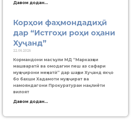
Давом додан...
Корҳои фаҳмондадиҳӣ
дар “Истгоҳи роҳи оҳани
Хуҷанд”
22.06.2026
Кормандони масъули МД “Марказҳои
машваратӣ ва омодагии пеш аз сафари
муҳоҷирони меҳнатӣ” дар шаҳри Хуҷанд якҷо
бо бахши Хадамоти муҳоҷират ва
намояндагони Прокуратураи нақлиёти
вилоят
Давом додан...