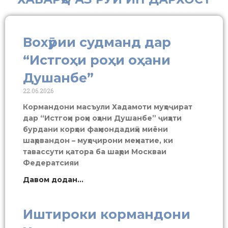
Вохӯрии судманд дар
“Истгоҳи роҳи оҳани
Душанбе”
22.06.2026
Кормандони масъули Хадамоти муҳоҷират
дар “Истгоҳи роҳи оҳани Душанбе” ҷиҳати
бурдани корҳои фаҳмондадиҳӣ миёни
шаҳрвандон – муҳоҷирони меҳнатие, ки
тавассути қатора ба шаҳри Москваи
Федератсияи
Давом додан...
Иштироки кормандони