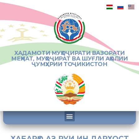
ХАДАМОТИ МУҲОҶИРАТИ ВАЗОРАТИ
МЕҲНАТ, МУҲОҶИРАТ ВА ШУҒЛИ АҲОЛИИ
ҶУМҲУРИИ ТОҶИКИСТОН
ХАБАРҲО АЗ РУИ ИН ДАРХОСТ