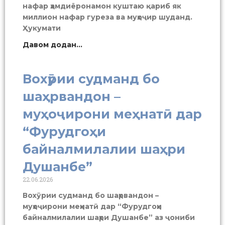
нафар ҳамдиёронамон куштаю қариб як
миллион нафар гуреза ва муҳоҷир шуданд.
Ҳукумати
Давом додан...
Вохӯрии судманд бо
шаҳрвандон –
муҳоҷирони меҳнатӣ дар
“Фурудгоҳи
байналмилалии шаҳри
Душанбе”
22.06.2026
Вохӯрии судманд бо шаҳрвандон –
муҳоҷирони меҳнатӣ дар “Фурудгоҳи
байналмилалии шаҳри Душанбе” аз ҷониби