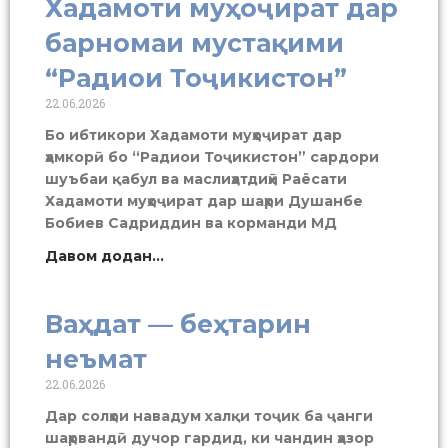
Хадамоти муҳоҷират дар
барномаи мустақими
“Радиои Тоҷикистон”
22.06.2026
Бо ибтикори Хадамоти муҳоҷират дар
ҳамкорӣ бо “Радиои Тоҷикистон” сардори
шуъбаи қабул ва маслиҳатдиҳӣ Раёсати
Хадамоти муҳоҷират дар шаҳри Душанбе
Бобиев Садриддин ва корманди МД
Давом додан...
Ваҳдат — беҳтарин
неъмат
22.06.2026
Дар солҳои навадум халқи тоҷик ба ҷанги
шаҳрвандӣ дучор гардид, ки чандин ҳазор