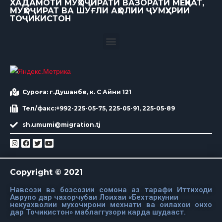
ХАДАМОТИ МУҲОҶИРАТИ ВАЗОРАТИ МЕҲНАТ,
МУҲОҶИРАТ ВА ШУҒЛИ АҲОЛИИ ҶУМҲУРИИ
ТОҶИКИСТОН
Суроға: г.Душанбе, к. С Айни 121
Тел/факс:+992-225-05-75, 225-05-91, 225-05-89
sh.umumi@migration.tj
Copyright © 2021
Навсози ва бозсозии сомона аз тарафи Иттиходи
Аврупо дар чахорчубаи Лоихаи «Бехтаркунии
некуахволии мухочирони мехнати ва оилахои онхо
дар Точикистон» маблаггузори карда шудааст.