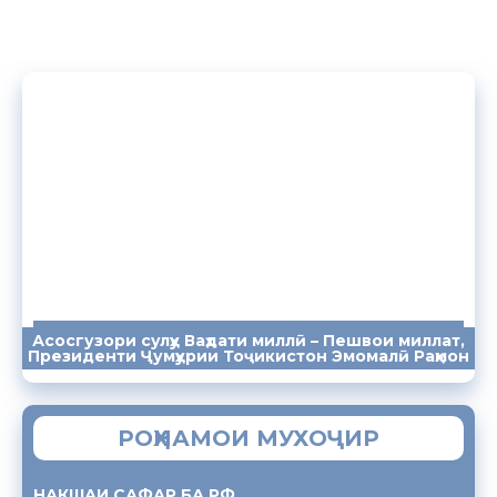
Асосгузори сулҳу Ваҳдати миллӣ – Пешвои миллат,
ПАЁМҲО
СУХАНРОНИҲО
СОМОНА
Президенти Ҷумҳурии Тоҷикистон Эмомалӣ Раҳмон
РОҲНАМОИ МУХОҶИР
НАКШАИ САФАР БА РФ