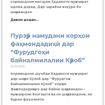
кормандони масъули Хадамоти муҳоҷират
идома дорад. Дар ҷараёни вохӯрӣ бо
шаҳрвандон
Давом додан...
Пурзӯр намудани корҳои
фаҳмондадиҳӣ дар
“Фурудгоҳи
байналмилалии Кӯлоб”
22.06.2026
Кормандони шуъбаи Хадамоти муҳоҷират
дар шаҳри Кӯлоб дар “Фурудгоҳи
байналмилалии Кӯлоб” корҳои
фаҳмондадиҳиро дар байни шаҳрвандон –
муҳоҷирони бозгашта ва он шаҳрвандоне, ки
барои фаъолияти