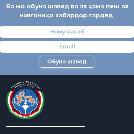
Ба мо обуна шавед ва аз ҳама пеш аз
навгониҳо хабардор гардед.
Обуна шавед