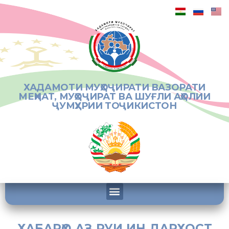
ХАДАМОТИ МУҲОҶИРАТИ ВАЗОРАТИ
МЕҲНАТ, МУҲОҶИРАТ ВА ШУҒЛИ АҲОЛИИ
ҶУМҲУРИИ ТОҶИКИСТОН
ХАБАРҲО АЗ РУИ ИН ДАРХОСТ