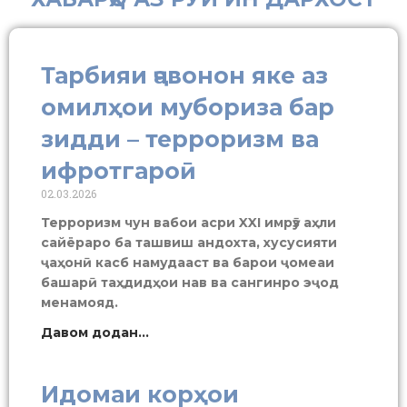
Тарбияи ҷавонон яке аз
омилҳои мубориза бар
зидди – терроризм ва
ифротгароӣ
02.03.2026
Терроризм чун вабои асри XXI имрӯз аҳли
сайёраро ба ташвиш андохта, хусусияти
ҷаҳонӣ касб намудааст ва барои ҷомеаи
башарӣ таҳдидҳои нав ва сангинро эҷод
менамояд.
Давом додан...
Идомаи корҳои