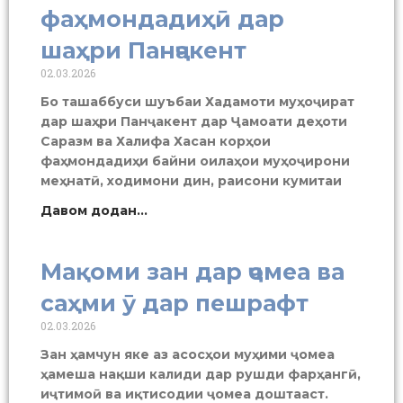
фаҳмондадиҳӣ дар
шаҳри Панҷакент
02.03.2026
Бо ташаббуси шуъбаи Хадамоти муҳоҷират
дар шаҳри Панҷакент дар Ҷамоати деҳоти
Саразм ва Халифа Хасан корҳои
фаҳмондадиҳи байни оилаҳои муҳоҷирони
меҳнатӣ, ходимони дин, раисони кумитаи
Давом додан...
Мақоми зан дар ҷомеа ва
саҳми ӯ дар пешрафт
02.03.2026
Зан ҳамчун яке аз асосҳои муҳими ҷомеа
ҳамеша нақши калиди дар рушди фарҳангӣ,
иҷтимоӣ ва иқтисодии ҷомеа доштааст.