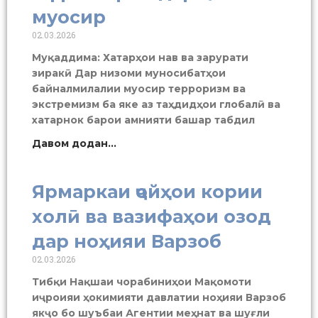
муосир
02.03.2026
Муқаддима: Хатарҳои нав ва зарурати
зиракӣ Дар низоми муносибатҳои
байналмилалии муосир терроризм ва
экстремизм ба яке аз таҳдидҳои глобалӣ ва
хатарнок барои амнияти башар табдил
Давом додан...
Ярмаркаи ҷойҳои кории
холӣ ва вазифаҳои озод
дар ноҳияи Варзоб
02.03.2026
Тибқи Нақшаи чорабиниҳои Мақомоти
иҷроияи ҳокимияти давлатии ноҳияи Варзоб
якҷо бо шуъбаи Агентии меҳнат ва шуғли