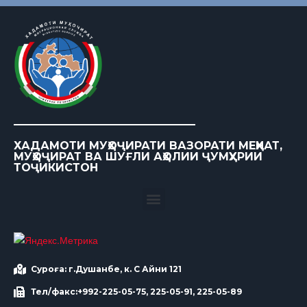
ХАДАМОТИ МУҲОҶИРАТИ ВАЗОРАТИ МЕҲНАТ,
МУҲОҶИРАТ ВА ШУҒЛИ АҲОЛИИ ҶУМҲУРИИ
ТОҶИКИСТОН
Суроға: г.Душанбе, к. С Айни 121
Тел/факс:+992-225-05-75, 225-05-91, 225-05-89