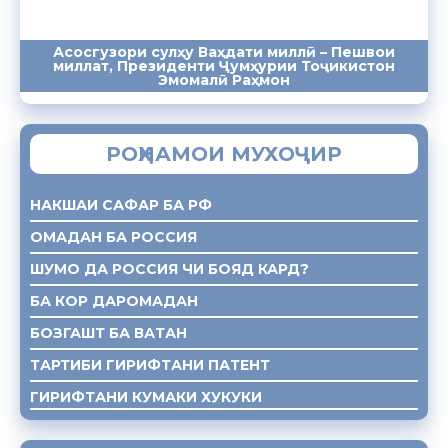
Асосгузори сулҳу Ваҳдати миллӣ – Пешвои
миллат, Президенти Ҷумҳурии Тоҷикистон
ПАЁМҲО
СУХАНРОНИҲО
СОМОНА
Эмомалӣ Раҳмон
РОҲНАМОИ МУХОҶИР
НАКШАИ САФАР БА РФ
ОМАДАН БА РОССИЯ
ШУМО ДА РОССИЯ ЧИ БОЯД КАРД?
БА КОР ДАРОМАДАН
БОЗГАШТ БА ВАТАН
ТАРТИБИ ГИРИФТАНИ ПАТЕНТ
ГИРИФТАНИ КУМАКИ ХУКУКИ