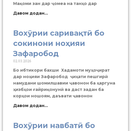
Мақоми зан дар ҷомеа на танҳо дар
Давом додан...
Вохӯрии саривақтӣ бо
сокинони ноҳияи
Зафаробод
02.03.2026
Бо ибтикори бахши Хадамоти муҳоҷират
дар ноҳияи Зафаробод ҷиҳати пешгирӣ
намудани шомилшавии ҷавонон ба ҳаргуна
ҳизбҳои ғайриқонунӣ ва даст задан ба
корҳои ношоям, даъвати ҷавонон
Давом додан...
Вохӯрии навбатӣ бо