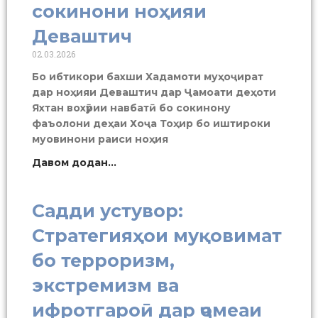
сокинони ноҳияи
Деваштич
02.03.2026
Бо ибтикори бахши Хадамоти муҳоҷират
дар ноҳияи Деваштич дар Ҷамоати деҳоти
Яхтан вохӯрии навбатӣ бо сокинону
фаъолони деҳаи Хоҷа Тоҳир бо иштироки
муовинони раиси ноҳия
Давом додан...
Садди устувор:
Стратегияҳои муқовимат
бо терроризм,
экстремизм ва
ифротгароӣ дар ҷомеаи