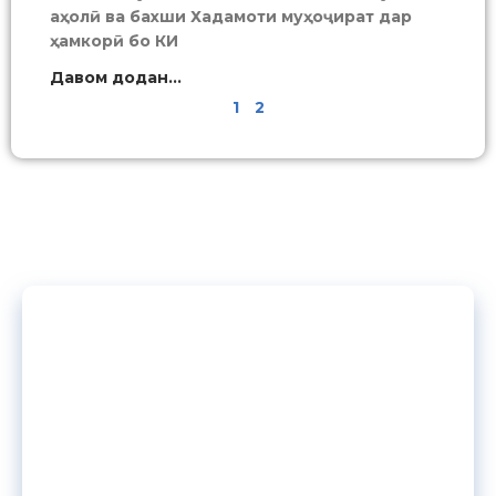
аҳолӣ ва бахши Хадамоти муҳоҷират дар
ҳамкорӣ бо КИ
Давом додан...
1
2