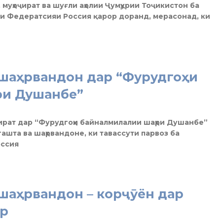
 муҳоҷират ва шуғли аҳолии Ҷумҳурии Тоҷикистон ба
ви Федератсияи Россия қарор доранд, мерасонад, ки
 шаҳрвандон дар “Фурудгоҳи
ри Душанбе”
ират дар “Фурудгоҳи байналмилалии шаҳри Душанбе”
ашта ва шаҳрвандоне, ки тавассути парвоз ба
оссия
шаҳрвандон – корҷӯён дар
ар