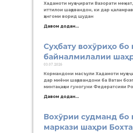
Хадамоти муҳоҷирати Вазорати меҳнат,
иттилои шаҳрвандон, ки дар қаламра
ҳангоми ворид шудан
Давом додан...
Суҳбату вохӯриҳо бо
байналмилалии шаҳ
03.07.2026
Кормандони масъули Хадамоти муҳоҷ
дар миёни шаҳрвандони ба Ватан бозг
минтақаҳои гуногуни Федератсияи Р
Давом додан...
Вохӯрии судманд бо 
маркази шаҳри Бохт