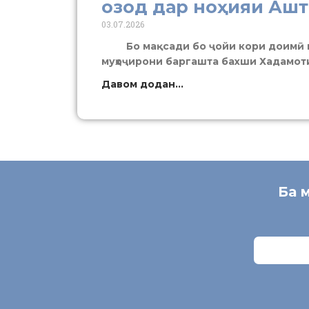
озод дар ноҳияи Ашт
03.07.2026
Бо мақсади бо ҷойи кори доимӣ ва
муҳоҷирони баргашта бахши Хадамоти
Давом додан...
Ба 