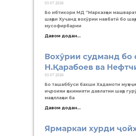
03.07.2026
Бо ибтикори МД “Марказҳои машварат
шаҳри Хуҷанд вохӯрии навбатӣ бо шаҳ
мусофирбарии
Давом додан...
Вохӯрии судманд бо 
Н.Қарабоев ва Нефт
03.07.2026
Бо ташаббуси бахши Хадамоти муҳоҷи
иҷроияи ҳокимияти давлатии шаҳр гу
маҳаллаҳои ба
Давом додан...
Ярмаркаи хурди ҷойҳ