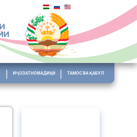
И
ИИ
ИҶОЗАТНОМАДИҲӢ
ТАМОС ВА ҚАБУЛ