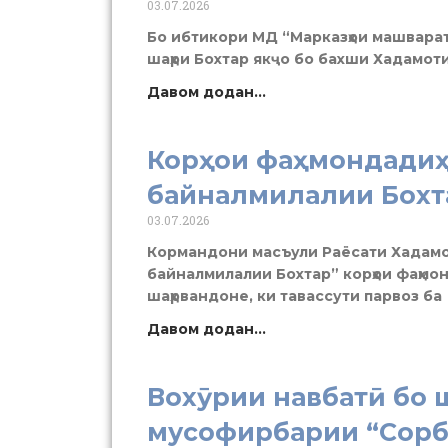
03.07.2026
Бо ибтикори МД “Марказҳои машварат
шаҳри Бохтар якҷо бо бахши Хадамоти
Давом додан...
Корҳои фаҳмондадиҳ
байналмилалии Бохт
03.07.2026
Кормандони масъули Раёсати Хадамот
байналмилалии Бохтар” корҳои фаҳмо
шаҳрвандоне, ки тавассути парвоз ба
Давом додан...
Вохӯрии навбатӣ бо
мусофирбарии “Сорб