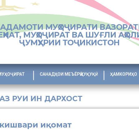
ХАДАМОТИ МУҲОҶИРАТИ ВАЗОРАТ
ЕҲНАТ, МУҲОҶИРАТ ВА ШУҒЛИ АҲОЛ
ҶУМҲУРИИ ТОҶИКИСТОН
МУҲОҶИРАТ
САНАДҲОИ МЕЪЁРӢ ҲУҚУҚӢ
ҲАМКОРИҲО
 АЗ РУИ ИН ДАРХОСТ
 кишвари иқомат