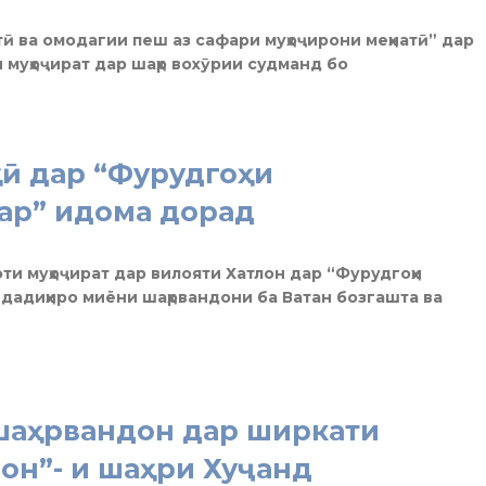
ӣ ва омодагии пеш аз сафари муҳоҷирони меҳнатӣ” дар
 муҳоҷират дар шаҳр вохӯрии судманд бо
ӣ дар “Фурудгоҳи
ар” идома дорад
и муҳоҷират дар вилояти Хатлон дар “Фурудгоҳи
ндадиҳиро миёни шаҳрвандони ба Ватан бозгашта ва
 шаҳрвандон дар ширкати
он”- и шаҳри Хуҷанд