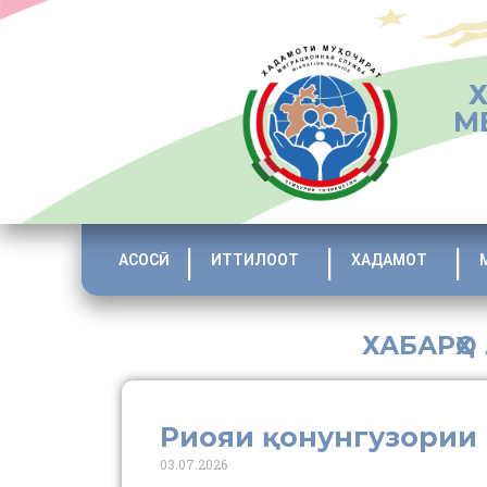
М
АСОСӢ
ИТТИЛООТ
ХАДАМОТ
ХАБАРҲО
Риояи қонунгузории
03.07.2026