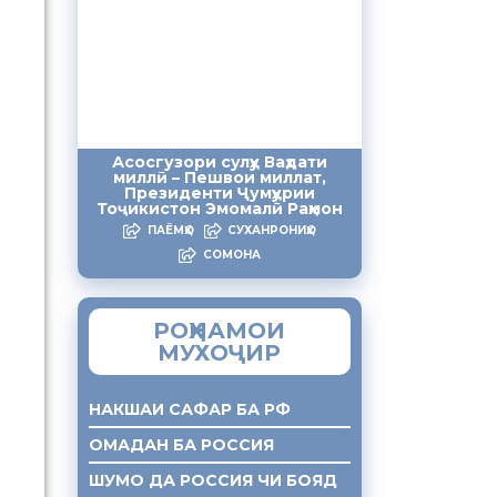
Асосгузори сулҳу Ваҳдати
миллӣ – Пешвои миллат,
Президенти Ҷумҳурии
Тоҷикистон Эмомалӣ Раҳмон
ПАЁМҲО
СУХАНРОНИҲО
СОМОНА
РОҲНАМОИ
МУХОҶИР
НАКШАИ САФАР БА РФ
ОМАДАН БА РОССИЯ
ШУМО ДА РОССИЯ ЧИ БОЯД