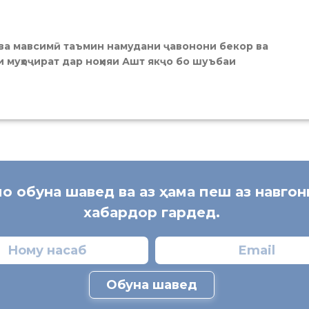
 мавсимӣ таъмин намудани ҷавонони бекор ва
 муҳоҷират дар ноҳияи Ашт якҷо бо шуъбаи
мо обуна шавед ва аз ҳама пеш аз навго
хабардор гардед.
Обуна шавед