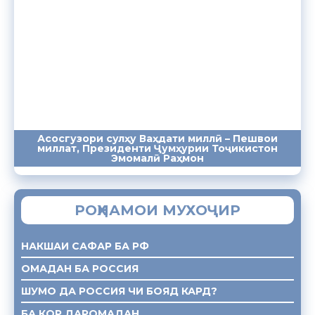
Асосгузори сулҳу Ваҳдати миллӣ – Пешвои
миллат, Президенти Ҷумҳурии Тоҷикистон
ПАЁМҲО
СУХАНРОНИҲО
СОМОНА
Эмомалӣ Раҳмон
РОҲНАМОИ МУХОҶИР
НАКШАИ САФАР БА РФ
ОМАДАН БА РОССИЯ
ШУМО ДА РОССИЯ ЧИ БОЯД КАРД?
БА КОР ДАРОМАДАН