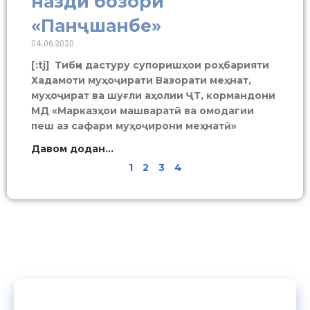
назди бозори
«Панҷшанбе»
04.06.2020
[:tj] Тибқи дастуру супоришҳои роҳбарияти
Хадамоти муҳоҷирати Вазорати меҳнат,
муҳоҷират ва шуғли аҳолии ҶТ, кормандони
МД «Марказҳои машваратӣ ва омодагии
пеш аз сафари муҳоҷирони меҳнатӣ»
Давом додан...
1
2
3
4