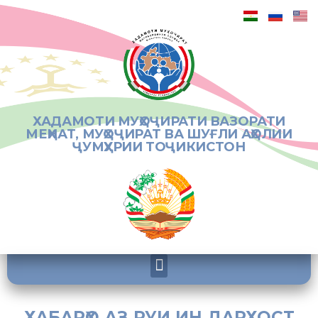
ХАДАМОТИ МУҲОҶИРАТИ ВАЗОРАТИ
МЕҲНАТ, МУҲОҶИРАТ ВА ШУҒЛИ АҲОЛИИ
ҶУМҲУРИИ ТОҶИКИСТОН
ХАБАРҲО АЗ РУИ ИН ДАРХОСТ