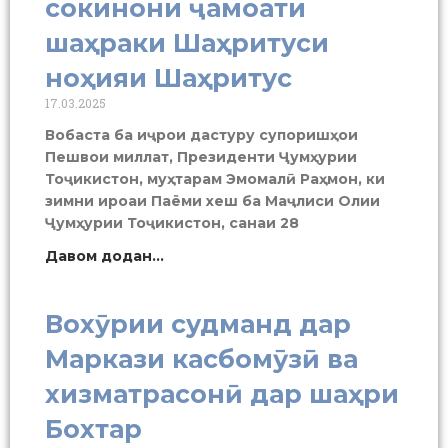
сокинони ҷамоати
шаҳраки Шаҳритуси
ноҳияи Шаҳритус
17.03.2025
Вобаста ба иҷрои дастуру супоришҳои
Пешвои миллат, Президенти Ҷумҳурии
Тоҷикистон, муҳтарам Эмомалӣ Раҳмон, ки
зимни ироаи Паёми хеш ба Маҷлиси Олии
Ҷумҳурии Тоҷикистон, санаи 28
Давом додан...
Вохӯрии судманд дар
Маркази касбомӯзӣ ва
хизматрасонӣ дар шаҳри
Бохтар