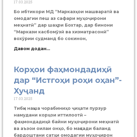
17.03.2025
Бо ибтикори МД “Марказҳои машваратӣ ва
омодагии пеш аз сафари муҳоҷирони
меҳнатӣ” дар шаҳри Бохтар, дар бинони
“Маркази касбомӯзӣ ва хизматрасонӣ”
вохӯрии судманд бо сокинон,
Давом додан...
Корҳои фаҳмондадиҳӣ
дар “Истгоҳи роҳи оҳан”-
Хуҷанд
17.03.2025
Тибқи нақша чорабиниҳо ҷиҳати пурзур
намудани корҳои иттилоотӣ –
фаҳмондадиҳӣ байни муҳоҷирони меҳнатӣ
ва аъзои оилаи онҳо, бо мақсади баланд
бардоштани сатҳи омодагии муҳоҷирон