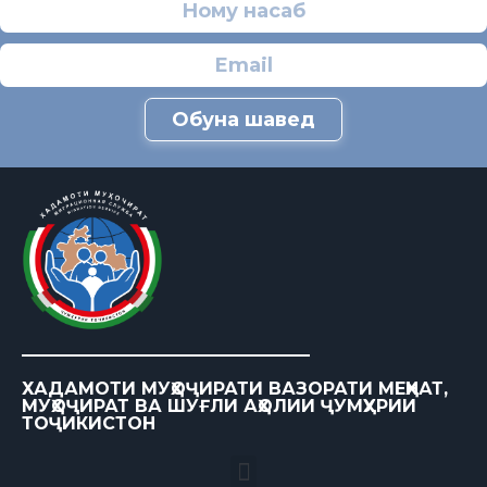
Обуна шавед
ХАДАМОТИ МУҲОҶИРАТИ ВАЗОРАТИ МЕҲНАТ,
МУҲОҶИРАТ ВА ШУҒЛИ АҲОЛИИ ҶУМҲУРИИ
ТОҶИКИСТОН