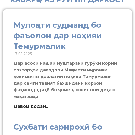
Мулоқоти судманд бо
фаъолон дар ноҳияи
Темурмалик
17.03.2025
Дар асоси нақшаи муштараки гурӯҳи кории
сохторҳои дахлдори Мақомоти иҷроияи
ҳокимияти давлатии ноҳияи Темурмалик
дар самти тақвият бахшидани корҳои
фаҳмондадиҳӣ бо ҷомеа, сокинони деҳаю
маҳаллаҳо
Давом додан...
Суҳбати сарироҳӣ бо