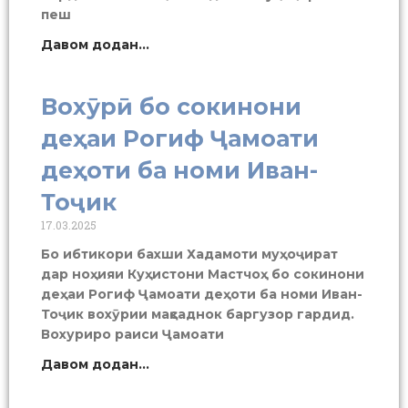
пеш
Давом додан...
Вохӯрӣ бо сокинони
деҳаи Рогиф Ҷамоати
деҳоти ба номи Иван-
Тоҷик
17.03.2025
Бо ибтикори бахши Хадамоти муҳоҷират
дар ноҳияи Куҳистони Мастчоҳ бо сокинони
деҳаи Рогиф Ҷамоати деҳоти ба номи Иван-
Тоҷик вохӯрии мақсаднок баргузор гардид.
Вохуриро раиси Ҷамоати
Давом додан...